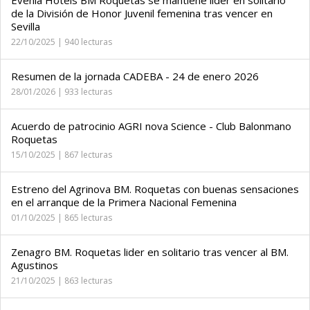
Evenia Hotels BM Roquetas se mantiene líder en solitario
de la División de Honor Juvenil femenina tras vencer en
Sevilla
22/10/2025 | 940 lecturas
Resumen de la jornada CADEBA - 24 de enero 2026
28/01/2026 | 933 lecturas
Acuerdo de patrocinio AGRI nova Science - Club Balonmano
Roquetas
15/10/2025 | 867 lecturas
Estreno del Agrinova BM. Roquetas con buenas sensaciones
en el arranque de la Primera Nacional Femenina
01/10/2025 | 865 lecturas
Zenagro BM. Roquetas lider en solitario tras vencer al BM.
Agustinos
21/10/2025 | 863 lecturas