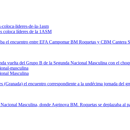
s coloca líderes de la 1ASM
aba el encuentro entre EFA Campomar BM Roquetas y CBM Cantera Sur
da vuelta del Grupo B de la Segunda Nacional Masculina con el choque
ional Masculina
s (Granada) el encuentro correspondiente a la undécima jornada del gr
da Nacional Masculina, donde Agrinova BM. Roquetas se deplazaba al pa