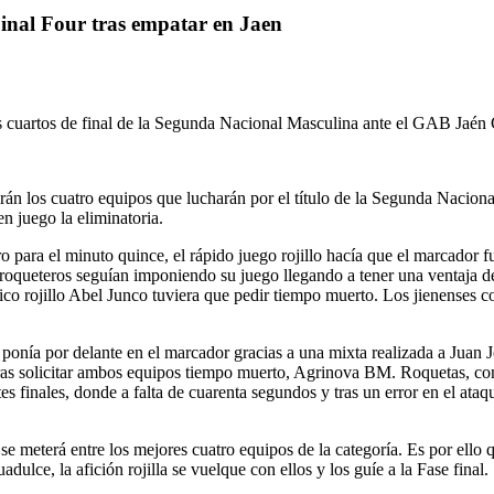
Final Four tras empatar en Jaen
 cuartos de final de la Segunda Nacional Masculina ante el GAB Jaén C
dirán los cuatro equipos que lucharán por el título de la Segunda Naciona
en juego la eliminatoria.
o para el minuto quince, el rápido juego rojillo hacía que el marcador
roqueteros seguían imponiendo su juego llegando a tener una ventaja de c
cnico rojillo Abel Junco tuviera que pedir tiempo muerto. Los jienenses c
 ponía por delante en el marcador gracias a una mixta realizada a Juan
 tras solicitar ambos equipos tiempo muerto, Agrinova BM. Roquetas, con
es finales, donde a falta de cuarenta segundos y tras un error en el ataq
se meterá entre los mejores cuatro equipos de la categoría. Es por ello q
lce, la afición rojilla se vuelque con ellos y los guíe a la Fase final.