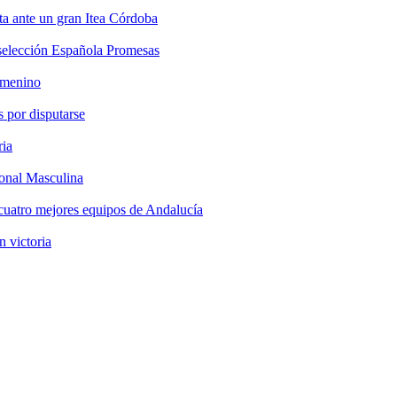
a ante un gran Itea Córdoba
selección Española Promesas
emenino
 por disputarse
ria
onal Masculina
cuatro mejores equipos de Andalucía
n victoria