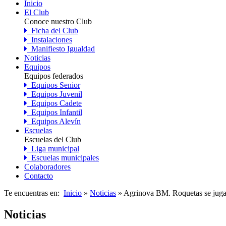
Inicio
El Club
Conoce nuestro Club
Ficha del Club
Instalaciones
Manifiesto Igualdad
Noticias
Equipos
Equipos federados
Equipos Senior
Equipos Juvenil
Equipos Cadete
Equipos Infantil
Equipos Alevín
Escuelas
Escuelas del Club
Liga municipal
Escuelas municipales
Colaboradores
Contacto
Te encuentras en:
Inicio
»
Noticias
» Agrinova BM. Roquetas se jugará
Noticias