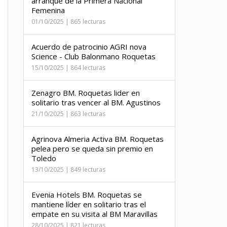
arranque de la Primera Nacional
Femenina
01/10/2025 | 865 lecturas
Acuerdo de patrocinio AGRI nova
Science - Club Balonmano Roquetas
15/10/2025 | 864 lecturas
Zenagro BM. Roquetas lider en
solitario tras vencer al BM. Agustinos
21/10/2025 | 863 lecturas
Agrinova Almeria Activa BM. Roquetas
pelea pero se queda sin premio en
Toledo
13/10/2025 | 849 lecturas
Evenia Hotels BM. Roquetas se
mantiene líder en solitario tras el
empate en su visita al BM Maravillas
28/10/2025 | 821 lecturas