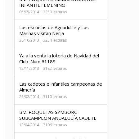
INFANTIL FEMENINO
05/05/2014 | 3350 lecturas
Las escuelas de Aguadulce y Las
Marinas visitan Nerja
28/10/2013 | 3234 lecturas
Ya a la venta la loteria de Navidad del
Club. Num 61189
12/11/2013 | 3182 lecturas
Las cadetes e infantiles campeonas de
Almería
25/02/2014 | 3110 lecturas
BM. ROQUETAS SYMBORG
SUBCAMPEÓN ANDALUCÍA CADETE
13/04/2014 | 3106 lecturas