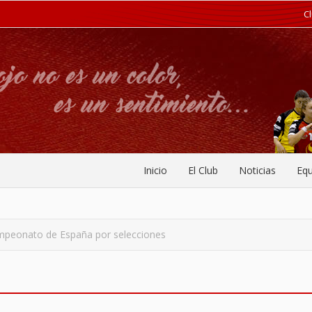
C
Inicio
El Club
Noticias
Equ
mpeonato de España por selecciones