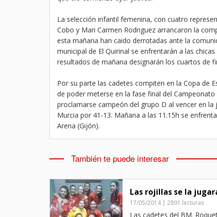
La selección infantil femenina, con cuatro repres
Cobo y Mari Carmen Rodriguez arrancaron la compet
esta mañana han caido derrotadas ante la comunid
municipal de El Quirinal se enfrentarán a las chic
resultados de mañana designarán los cuartos de fi
Por su parte las cadetes compiten en la Copa de E
de poder meterse en la fase final del Campeonato
proclamarse campeón del grupo D al vencer en la j
Murcia por 41-13. Mañana a las 11.15h se enfrenta
Arena (Gijón).
También te puede interesar
Las rojillas se la ju
17/05/2014 | 2891 lecturas
Las cadetes del BM. Roque