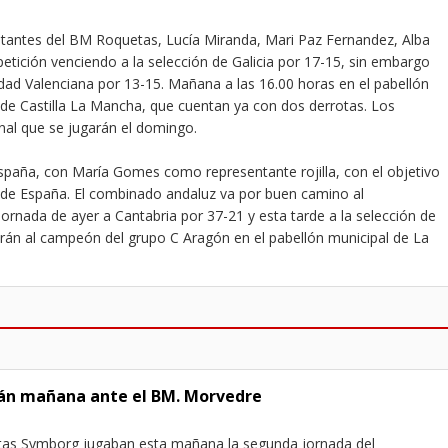
entantes del BM Roquetas, Lucía Miranda, Mari Paz Fernandez, Alba
ición venciendo a la selección de Galicia por 17-15, sin embargo
ad Valenciana por 13-15. Mañana a las 16.00 horas en el pabellón
as de Castilla La Mancha, que cuentan ya con dos derrotas. Los
nal que se jugarán el domingo.
spaña, con María Gomes como representante rojilla, con el objetivo
 de España. El combinado andaluz va por buen camino al
ornada de ayer a Cantabria por 37-21 y esta tarde a la selección de
rán al campeón del grupo C Aragón en el pabellón municipal de La
garán mañana ante el BM. Morvedre
tas Symborg jugaban esta mañana la segunda jornada del