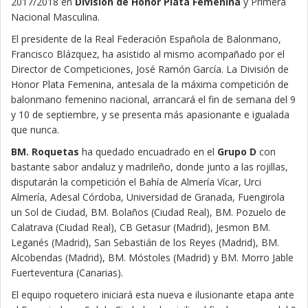
2017/2018 en
División de Honor Plata Femenina
y Primera
Nacional Masculina.
El presidente de la Real Federación Española de Balonmano,
Francisco Blázquez, ha asistido al mismo acompañado por el
Director de Competiciones, José Ramón García. La División de
Honor Plata Femenina, antesala de la máxima competición de
balonmano femenino nacional, arrancará el fin de semana del 9
y 10 de septiembre, y se presenta más apasionante e igualada
que nunca.
BM. Roquetas
ha quedado encuadrado en el
Grupo D
con
bastante sabor andaluz y madrileño, donde junto a las rojillas,
disputarán la competición el Bahía de Almería Vícar, Urci
Almería, Adesal Córdoba, Universidad de Granada, Fuengirola
un Sol de Ciudad, BM. Bolaños (Ciudad Real), BM. Pozuelo de
Calatrava (Ciudad Real), CB Getasur (Madrid), Jesmon BM.
Leganés (Madrid), San Sebastián de los Reyes (Madrid), BM.
Alcobendas (Madrid), BM. Móstoles (Madrid) y BM. Morro Jable
Fuerteventura (Canarias).
El equipo roquetero iniciará esta nueva e ilusionante etapa ante