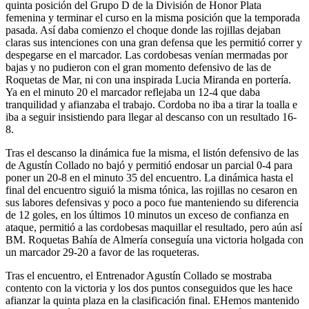
quinta posición del Grupo D de la División de Honor Plata
femenina y terminar el curso en la misma posición que la temporada
pasada. Así daba comienzo el choque donde las rojillas dejaban
claras sus intenciones con una gran defensa que les permitió correr y
despegarse en el marcador. Las cordobesas venían mermadas por
bajas y no pudieron con el gran momento defensivo de las de
Roquetas de Mar, ni con una inspirada Lucia Miranda en portería.
Ya en el minuto 20 el marcador reflejaba un 12-4 que daba
tranquilidad y afianzaba el trabajo. Cordoba no iba a tirar la toalla e
iba a seguir insistiendo para llegar al descanso con un resultado 16-
8.
Tras el descanso la dinámica fue la misma, el listón defensivo de las
de Agustín Collado no bajó y permitió endosar un parcial 0-4 para
poner un 20-8 en el minuto 35 del encuentro. La dinámica hasta el
final del encuentro siguió la misma tónica, las rojillas no cesaron en
sus labores defensivas y poco a poco fue manteniendo su diferencia
de 12 goles, en los últimos 10 minutos un exceso de confianza en
ataque, permitió a las cordobesas maquillar el resultado, pero aún así
BM. Roquetas Bahía de Almería conseguía una victoria holgada con
un marcador 29-20 a favor de las roqueteras.
Tras el encuentro, el Entrenador Agustín Collado se mostraba
contento con la victoria y los dos puntos conseguidos que les hace
afianzar la quinta plaza en la clasificación final. EHemos mantenido