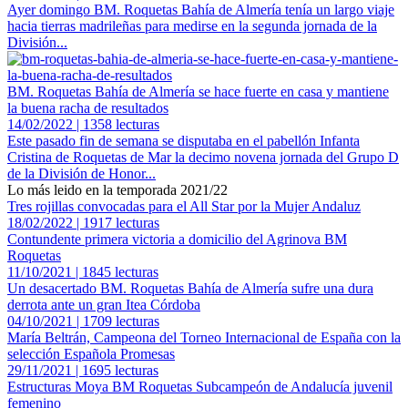
Ayer domingo BM. Roquetas Bahía de Almería tenía un largo viaje
hacia tierras madrileñas para medirse en la segunda jornada de la
División...
BM. Roquetas Bahía de Almería se hace fuerte en casa y mantiene
la buena racha de resultados
14/02/2022 | 1358 lecturas
Este pasado fin de semana se disputaba en el pabellón Infanta
Cristina de Roquetas de Mar la decimo novena jornada del Grupo D
de la División de Honor...
Lo más leido en la temporada 2021/22
Tres rojillas convocadas para el All Star por la Mujer Andaluz
18/02/2022 | 1917 lecturas
Contundente primera victoria a domicilio del Agrinova BM
Roquetas
11/10/2021 | 1845 lecturas
Un desacertado BM. Roquetas Bahía de Almería sufre una dura
derrota ante un gran Itea Córdoba
04/10/2021 | 1709 lecturas
María Beltrán, Campeona del Torneo Internacional de España con la
selección Española Promesas
29/11/2021 | 1695 lecturas
Estructuras Moya BM Roquetas Subcampeón de Andalucía juvenil
femenino