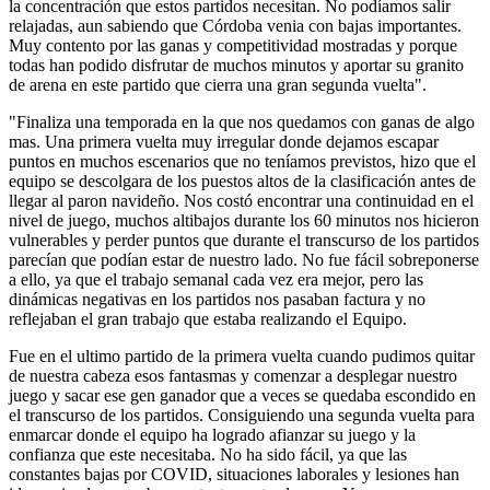
la concentración que estos partidos necesitan. No podíamos salir
relajadas, aun sabiendo que Córdoba venia con bajas importantes.
Muy contento por las ganas y competitividad mostradas y porque
todas han podido disfrutar de muchos minutos y aportar su granito
de arena en este partido que cierra una gran segunda vuelta".
"Finaliza una temporada en la que nos quedamos con ganas de algo
mas. Una primera vuelta muy irregular donde dejamos escapar
puntos en muchos escenarios que no teníamos previstos, hizo que el
equipo se descolgara de los puestos altos de la clasificación antes de
llegar al paron navideño. Nos costó encontrar una continuidad en el
nivel de juego, muchos altibajos durante los 60 minutos nos hicieron
vulnerables y perder puntos que durante el transcurso de los partidos
parecían que podían estar de nuestro lado. No fue fácil sobreponerse
a ello, ya que el trabajo semanal cada vez era mejor, pero las
dinámicas negativas en los partidos nos pasaban factura y no
reflejaban el gran trabajo que estaba realizando el Equipo.
Fue en el ultimo partido de la primera vuelta cuando pudimos quitar
de nuestra cabeza esos fantasmas y comenzar a desplegar nuestro
juego y sacar ese gen ganador que a veces se quedaba escondido en
el transcurso de los partidos. Consiguiendo una segunda vuelta para
enmarcar donde el equipo ha logrado afianzar su juego y la
confianza que este necesitaba. No ha sido fácil, ya que las
constantes bajas por COVID, situaciones laborales y lesiones han