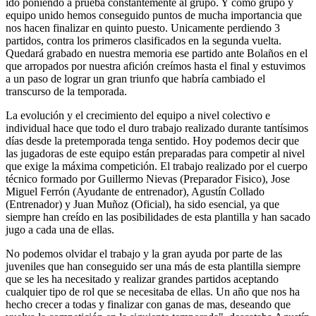
ido poniendo a prueba constantemente al grupo. Y como grupo y
equipo unido hemos conseguido puntos de mucha importancia que
nos hacen finalizar en quinto puesto. Unicamente perdiendo 3
partidos, contra los primeros clasificados en la segunda vuelta.
Quedará grabado en nuestra memoria ese partido ante Bolaños en el
que arropados por nuestra afición creímos hasta el final y estuvimos
a un paso de lograr un gran triunfo que habría cambiado el
transcurso de la temporada.
La evolución y el crecimiento del equipo a nivel colectivo e
individual hace que todo el duro trabajo realizado durante tantísimos
días desde la pretemporada tenga sentido. Hoy podemos decir que
las jugadoras de este equipo están preparadas para competir al nivel
que exige la máxima competición. El trabajo realizado por el cuerpo
técnico formado por Guillermo Nievas (Preparador Fisico), Jose
Miguel Ferrón (Ayudante de entrenador), Agustín Collado
(Entrenador) y Juan Muñoz (Oficial), ha sido esencial, ya que
siempre han creído en las posibilidades de esta plantilla y han sacado
jugo a cada una de ellas.
No podemos olvidar el trabajo y la gran ayuda por parte de las
juveniles que han conseguido ser una más de esta plantilla siempre
que se les ha necesitado y realizar grandes partidos aceptando
cualquier tipo de rol que se necesitaba de ellas. Un año que nos ha
hecho crecer a todas y finalizar con ganas de mas, deseando que