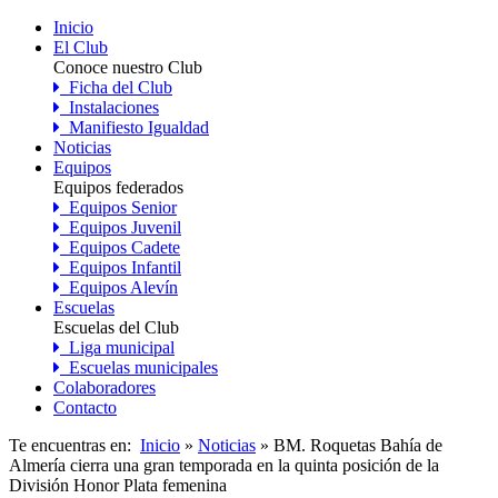
Inicio
El Club
Conoce nuestro Club
Ficha del Club
Instalaciones
Manifiesto Igualdad
Noticias
Equipos
Equipos federados
Equipos Senior
Equipos Juvenil
Equipos Cadete
Equipos Infantil
Equipos Alevín
Escuelas
Escuelas del Club
Liga municipal
Escuelas municipales
Colaboradores
Contacto
Te encuentras en:
Inicio
»
Noticias
» BM. Roquetas Bahía de
Almería cierra una gran temporada en la quinta posición de la
División Honor Plata femenina