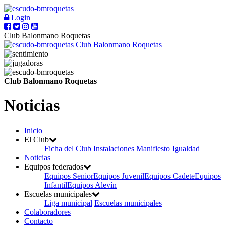
Login
Club Balonmano Roquetas
Club Balonmano Roquetas
Club Balonmano Roquetas
Noticias
Inicio
El Club
Ficha del Club
Instalaciones
Manifiesto Igualdad
Noticias
Equipos federados
Equipos Senior
Equipos Juvenil
Equipos Cadete
Equipos
Infantil
Equipos Alevín
Escuelas municipales
Liga municipal
Escuelas municipales
Colaboradores
Contacto