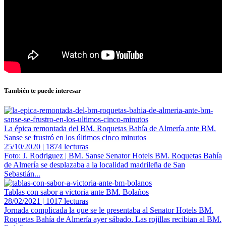
También te puede interesar
La épica remontada del BM. Roquetas Bahía de Almería ante BM.
Sanse se frustró en los últimos cinco minutos
25/10/2020 | 1874 lecturas
Foto: J. Rodriguez | BM. Sanse Senator Hotels BM. Roquetas Bahía
de Almería se desplazaba a la localidad madrileña de San
Sebastián...
Tablas con sabor a victoria ante BM. Bolaños
28/02/2021 | 1017 lecturas
Jornada complicada la que se le presentaba al Senator Hotels BM.
Roquetas Bahía de Almería ayer sábado. Las rojillas recibian al BM.