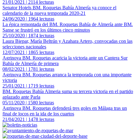
21/01/2021 | 2114 lecturas
Senator Hotels BM. Roquetas Bahía Almería ya conoce el
calendario de la nueva temporada 2020-21
24/06/2020 | 1964 lecturas
La épica remontada del BM. Roquetas Bahía de Almería ante BM.
Sanse se frustró en los últimos cinco minutos
25/10/2020 | 1874 lecturas
Laura Biepar, María Beltrán y Azahara Artero, convocadas con las
selecciones nacionales
12/07/2021 | 1865 lecturas
Agrinova BM. Roquetas acaricia la victoria ante un Cantera Sur
Bahía de Almería de primera
08/02/2021 | 1781 lecturas
Agrinova BM. Roquetas arranca la temporada con una importante
victoria
25/01/2021 | 1719 lecturas
BM. Roquetas Bahía Almeria suma su tercera victoria en el partido
aplazado ante Parla
05/11/2020 | 1580 lecturas
Agrinova BM. Roquetas defenderá tres goles en Málaga tras un
final de locos en la ida de los cuartos
21/04/2021 | 1478 lecturas