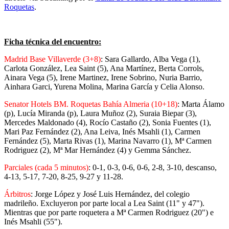
Roquetas
.
Ficha técnica del encuentro:
Madrid Base Villaverde (3+8)
: Sara Gallardo, Alba Vega (1),
Carlota González, Lea Saint (5), Ana Martínez, Berta Corrols,
Ainara Vega (5), Irene Martinez, Irene Sobrino, Nuria Barrio,
Ainhara Garci, Yurena Molina, Marina García y Celia Alonso.
Senator Hotels BM. Roquetas Bahía Almeria (10+18)
: Marta Álamo
(p), Lucía Miranda (p), Laura Muñoz (2), Suraia Biepar (3),
Mercedes Maldonado (4), Rocío Castaño (2), Sonia Fuentes (1),
Mari Paz Fernández (2), Ana Leiva, Inés Msahli (1), Carmen
Fernández (5), Marta Rivas (1), Marina Navarro (1), Mª Carmen
Rodriguez (2), Mª Mar Hernández (4) y Gemma Sánchez.
Parciales (cada 5 minutos)
: 0-1, 0-3, 0-6, 0-6, 2-8, 3-10, descanso,
4-13, 5-17, 7-20, 8-25, 9-27 y 11-28.
Árbitros
: Jorge López y José Luis Hernández, del colegio
madrileño. Excluyeron por parte local a Lea Saint (11" y 47").
Mientras que por parte roquetera a Mª Carmen Rodriguez (20") e
Inés Msahli (55").