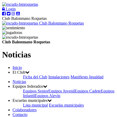
Login
Club Balonmano Roquetas
Club Balonmano Roquetas
Club Balonmano Roquetas
Noticias
Inicio
El Club
Ficha del Club
Instalaciones
Manifiesto Igualdad
Noticias
Equipos federados
Equipos Senior
Equipos Juvenil
Equipos Cadete
Equipos
Infantil
Equipos Alevín
Escuelas municipales
Liga municipal
Escuelas municipales
Colaboradores
Contacto