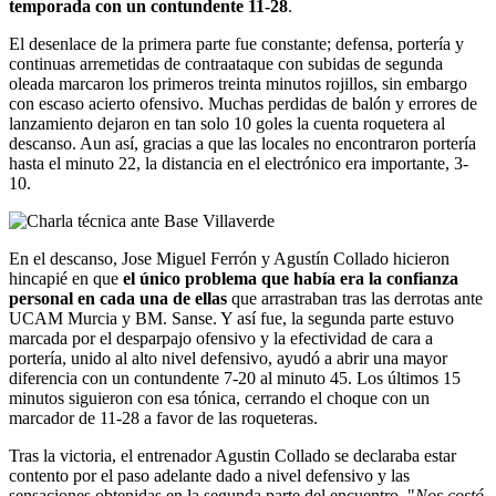
temporada con un contundente 11-28
.
El desenlace de la primera parte fue constante; defensa, portería y
continuas arremetidas de contraataque con subidas de segunda
oleada marcaron los primeros treinta minutos rojillos, sin embargo
con escaso acierto ofensivo. Muchas perdidas de balón y errores de
lanzamiento dejaron en tan solo 10 goles la cuenta roquetera al
descanso. Aun así, gracias a que las locales no encontraron portería
hasta el minuto 22, la distancia en el electrónico era importante, 3-
10.
En el descanso, Jose Miguel Ferrón y Agustín Collado hicieron
hincapié en que
el único problema que había era la confianza
personal en cada una de ellas
que arrastraban tras las derrotas ante
UCAM Murcia y BM. Sanse. Y así fue, la segunda parte estuvo
marcada por el desparpajo ofensivo y la efectividad de cara a
portería, unido al alto nivel defensivo, ayudó a abrir una mayor
diferencia con un contundente 7-20 al minuto 45. Los últimos 15
minutos siguieron con esa tónica, cerrando el choque con un
marcador de 11-28 a favor de las roqueteras.
Tras la victoria, el entrenador Agustin Collado se declaraba estar
contento por el paso adelante dado a nivel defensivo y las
sensaciones obtenidas en la segunda parte del encuentro. "
Nos costó