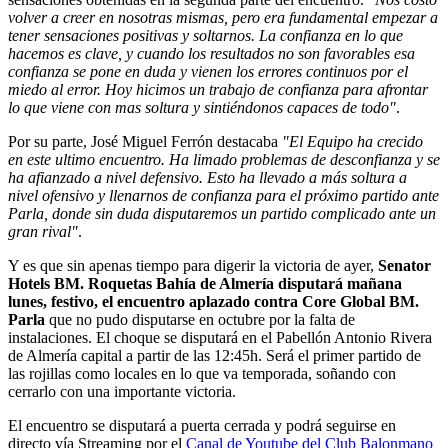
volver a creer en nosotras mismas, pero era fundamental empezar a
tener sensaciones positivas y soltarnos. La confianza en lo que
hacemos es clave, y cuando los resultados no son favorables esa
confianza se pone en duda y vienen los errores continuos por el
miedo al error. Hoy hicimos un trabajo de confianza para afrontar
lo que viene con mas soltura y sintiéndonos capaces de todo"
.
Por su parte, José Miguel Ferrón destacaba
"El Equipo ha crecido
en este ultimo encuentro. Ha limado problemas de desconfianza y se
ha afianzado a nivel defensivo. Esto ha llevado a más soltura a
nivel ofensivo y llenarnos de confianza para el próximo partido ante
Parla, donde sin duda disputaremos un partido complicado ante un
gran rival"
.
Y es que sin apenas tiempo para digerir la victoria de ayer,
Senator
Hotels BM. Roquetas Bahía de Almería disputará mañana
lunes, festivo, el encuentro aplazado contra Core Global BM.
Parla
que no pudo disputarse en octubre por la falta de
instalaciones. El choque se disputará en el Pabellón Antonio Rivera
de Almería capital a partir de las 12:45h. Será el primer partido de
las rojillas como locales en lo que va temporada, soñando con
cerrarlo con una importante victoria.
El encuentro se disputará a puerta cerrada y podrá seguirse en
directo vía Streaming por el
Canal de Youtube del Club Balonmano