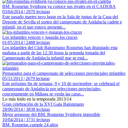
BM. Roquetas Symborg ya conoce sus rivales en el CADEBA
03/04/2014 | 2970 lecturas
Este pasado martes tuvo lugar en la Sala de juntas de la Casa del
Deporte de Sevilla el sorteo del campeonato de Andalucía cadete e
infantil, en el que estuvo presente...
Los infantiles vencen y jugarán los cruces
01/05/2014 | 2488 lecturas
Los infantiles del Club Balonmano Roquetas han disputado esta
mañana a partir de las 12.30 horas la segunda jornada del
Campeonato de Andalucía infantil que se está...
Preparados para el campeonato de selecciones provinciales infantiles
05/11/2013 | 2679 lecturas
Este próximo fin de semana, 9 y 10 de noviembre, se celebrará el
campeonato de Andalucía por selecciones provinciales,
concretamente en Málaga se verán las caras...
Lo más leido en la temporada 2013/14
Gran celebración de la XVI Gala Balonmano
28/06/2014 | 3838 lecturas
Mejor arranque del BM. Roquetas Symborg imposible
10/04/2014 | 3731 lecturas
BM. Roquetas cumple 24 años