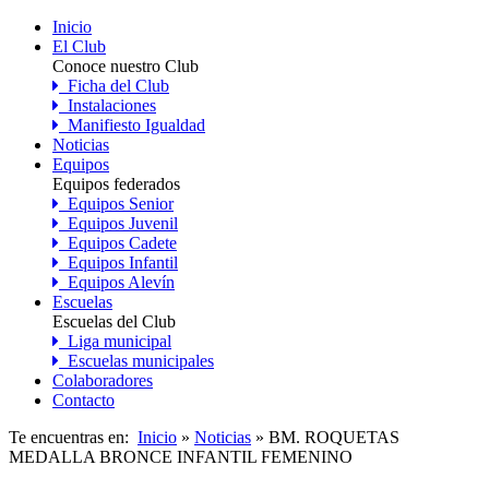
Inicio
El Club
Conoce nuestro Club
Ficha del Club
Instalaciones
Manifiesto Igualdad
Noticias
Equipos
Equipos federados
Equipos Senior
Equipos Juvenil
Equipos Cadete
Equipos Infantil
Equipos Alevín
Escuelas
Escuelas del Club
Liga municipal
Escuelas municipales
Colaboradores
Contacto
Te encuentras en:
Inicio
»
Noticias
» BM. ROQUETAS
MEDALLA BRONCE INFANTIL FEMENINO