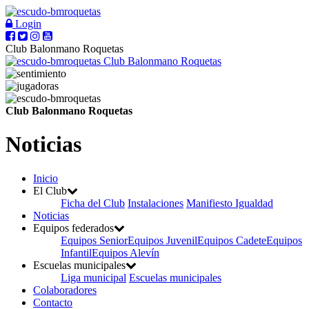
Login
Club Balonmano Roquetas
Club Balonmano Roquetas
Club Balonmano Roquetas
Noticias
Inicio
El Club
Ficha del Club
Instalaciones
Manifiesto Igualdad
Noticias
Equipos federados
Equipos Senior
Equipos Juvenil
Equipos Cadete
Equipos
Infantil
Equipos Alevín
Escuelas municipales
Liga municipal
Escuelas municipales
Colaboradores
Contacto