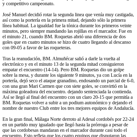
y competitivo campeonato.
José Manuel decidió rotar la segunda linea que venía muy castigada,
así como la portería en la primera mitad, dejando sólo la primera
línea habitual. La igualdad fue la tónica durante los primeros veinte
minutos, pero siempre mandando las rojillas en el marcador. Fue en
el minuto 21, cuando BM. Roquetas abrió una diferencia de dos
goles que en cuatro minutos se hizo de cuatro llegando al descanso
con 09-05 a favor de las roqueteras.
Tras la reanudación, BM. Almuñécar salió a darle la vuelta al
electrónico y en el minuto 13 de la segunda mitad consiguieron
empatar el encuentro (14-14). Pero BM. Roquetas dio un golpe
sobre la mesa, y durante los siguiente 9 minutos, ya con Lucía en la
portería, dejó seco el ataque granadino, endosando un parcial de 6-0,
con una gran Mari Carmen que con siete goles, se convirtió en la
máxima goleadora del encuentro. dejando sentenciada la contienda.
Así se llegó al final del encuentro con un claro 20-15 que permitía a
BM. Roquetas volver a subir a un podium autonómico y dejando el
nombre de nuestro Club entre los tres mejores equipos de Andalucía.
En la gran final, Málaga Norte derroto al Adesal cordobés por 22-24
en un partido muy igualado que llegó hasta la prórroga a pesar de
que las cordobesas mandaran en el marcador durante casi todo el
encuentro. Esto refleja que los cuatro equipos que disputaron las