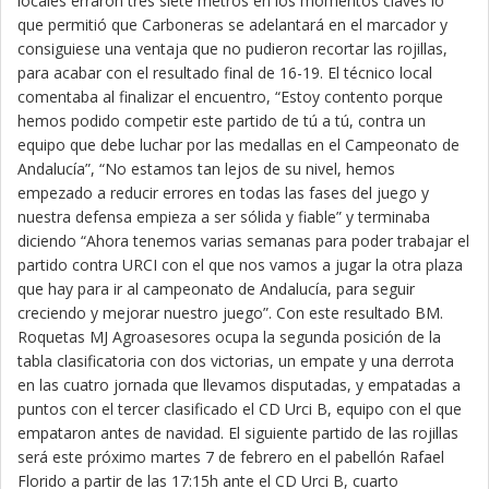
locales erraron tres siete metros en los momentos claves lo
que permitió que Carboneras se adelantará en el marcador y
consiguiese una ventaja que no pudieron recortar las rojillas,
para acabar con el resultado final de 16-19. El técnico local
comentaba al finalizar el encuentro, “Estoy contento porque
hemos podido competir este partido de tú a tú, contra un
equipo que debe luchar por las medallas en el Campeonato de
Andalucía”, “No estamos tan lejos de su nivel, hemos
empezado a reducir errores en todas las fases del juego y
nuestra defensa empieza a ser sólida y fiable” y terminaba
diciendo “Ahora tenemos varias semanas para poder trabajar el
partido contra URCI con el que nos vamos a jugar la otra plaza
que hay para ir al campeonato de Andalucía, para seguir
creciendo y mejorar nuestro juego”. Con este resultado BM.
Roquetas MJ Agroasesores ocupa la segunda posición de la
tabla clasificatoria con dos victorias, un empate y una derrota
en las cuatro jornada que llevamos disputadas, y empatadas a
puntos con el tercer clasificado el CD Urci B, equipo con el que
empataron antes de navidad. El siguiente partido de las rojillas
será este próximo martes 7 de febrero en el pabellón Rafael
Florido a partir de las 17:15h ante el CD Urci B, cuarto