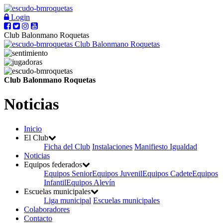
Login
Club Balonmano Roquetas
Club Balonmano Roquetas
Club Balonmano Roquetas
Noticias
Inicio
El Club
Ficha del Club
Instalaciones
Manifiesto Igualdad
Noticias
Equipos federados
Equipos Senior
Equipos Juvenil
Equipos Cadete
Equipos
Infantil
Equipos Alevín
Escuelas municipales
Liga municipal
Escuelas municipales
Colaboradores
Contacto