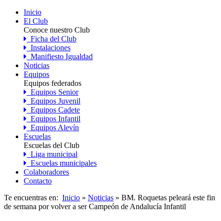
Inicio
El Club
Conoce nuestro Club
Ficha del Club
Instalaciones
Manifiesto Igualdad
Noticias
Equipos
Equipos federados
Equipos Senior
Equipos Juvenil
Equipos Cadete
Equipos Infantil
Equipos Alevín
Escuelas
Escuelas del Club
Liga municipal
Escuelas municipales
Colaboradores
Contacto
Te encuentras en:
Inicio
»
Noticias
» BM. Roquetas peleará este fin
de semana por volver a ser Campeón de Andalucía Infantil