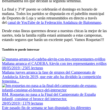
Benalmádena los que decidan la segunda semifinal.
La final y 3º/4º puesto se celebrarán el domingo en horario de
mañana. Todos los partidos se disputarán en el pabellón municipal
de Deportes de Loja y serán retransmitidos en directo a través
del
canal de YouTube de la Federación Andaluza de Balonmano
.
Desde estas líneas queremos desear a nuestras chicas la mejor de las
suertes, toda la familia rojilla estará animando a estas campeonas,
estando seguros que harán un excelente papel. Vamos Roquetas!!!
También te puede interesar
Mañana arranca el CADEBA Alevín con tres representantes rojillos
08/05/2019 | 2505 lecturas
Mañana jueves arranca la fase de grupos del Campeonato de
Andalucía Alevín 2019, que este año ha dividido la competición
femenina...
BM. Roquetas no pasa a la Final del Campeonato de España
infantil, consigue el bronce del intersector.
28/05/2019 | 1379 lecturas
Este pasado fin de semana se han disputado los diferentes