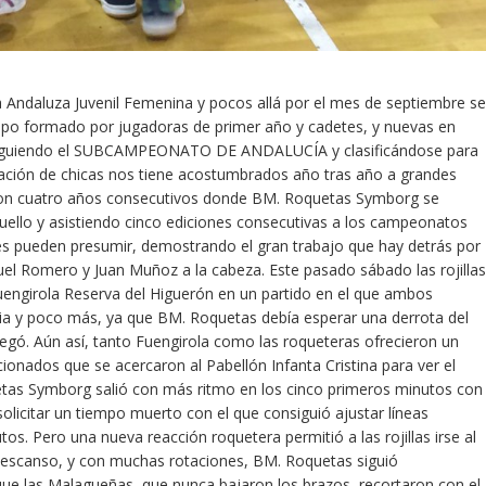
a Andaluza Juvenil Femenina y pocos allá por el mes de septiembre se
po formado por jugadoras de primer año y cadetes, y nuevas en
onsiguiendo el SUBCAMPEONATO DE ANDALUCÍA y clasificándose para
ación de chicas nos tiene acostumbrados año tras año a grandes
 son cuatro años consecutivos donde BM. Roquetas Symborg se
uello y asistiendo cinco ediciones consecutivas a los campeonatos
es pueden presumir, demostrando el gran trabajo que hay detrás por
uel Romero y Juan Muñoz a la cabeza. Este pasado sábado las rojillas
uengirola Reserva del Higuerón en un partido en el que ambos
oria y poco más, ya que BM. Roquetas debía esperar una derrota del
egó. Aún así, tanto Fuengirola como las roqueteras ofrecieron un
ionados que se acercaron al Pabellón Infanta Cristina para ver el
uetas Symborg salió con más ritmo en los cinco primeros minutos con
solicitar un tiempo muerto con el que consiguió ajustar líneas
tos. Pero una nueva reacción roquetera permitió a las rojillas irse al
 descanso, y con muchas rotaciones, BM. Roquetas siguió
que las Malagueñas, que nunca bajaron los brazos, recortaron con el