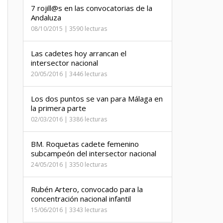
7 rojill@s en las convocatorias de la
Andaluza
08/10/2015 | 3590 lecturas
Las cadetes hoy arrancan el
intersector nacional
20/05/2016 | 3446 lecturas
Los dos puntos se van para Málaga en
la primera parte
02/03/2016 | 3386 lecturas
BM. Roquetas cadete femenino
subcampeón del intersector nacional
24/05/2016 | 3350 lecturas
Rubén Artero, convocado para la
concentración nacional infantil
15/06/2016 | 3343 lecturas