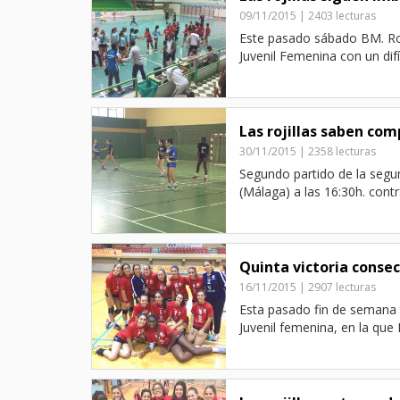
09/11/2015 | 2403 lecturas
Este pasado sábado BM. Roq
Juvenil Femenina con un difí
Las rojillas saben com
30/11/2015 | 2358 lecturas
Segundo partido de la segu
(Málaga) a las 16:30h. con
Quinta victoria conse
16/11/2015 | 2907 lecturas
Esta pasado fin de semana 
Juvenil femenina, en la que