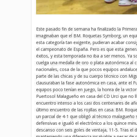
Este pasado fin de semana ha finalizado la Primer
imaginaban que el BM. Roquetas Symborg, un equi
esta categoría tan exigente, pudieran acabar c
el campeonato de España. Pero es que esta gener
éxitos, y esta temporada no iba a ser menos. Ya
cuelga una medalla de oro o plata autonómica al c
nacionales, cosa de la que pocos equipos andaluc
parte de las chicas y de su cuerpo técnico con Mig
clausuraban la fase autonómica en casa, ante el F
equipos poco tenían en juego, la honra de la vict
Puertosol Malagueño en casa del CD Urci que no ll
encuentro intenso a los casi dos centenares de afic
último encuentro de las rojillas en casa. BM. Roq
un parcial de 4-1 que obligó al técnico malagueño 
defensivas e igualó el electrónico a los quince minu
descanso con seis goles de ventaja, 11-5. Tras el
manteniendo una diferencia insalvable a pesar de 