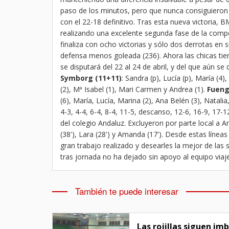
paso de los minutos, pero que nunca consiguieron ba
con el 22-18 definitivo. Tras esta nueva victoria, 
realizando una excelente segunda fase de la compet
finaliza con ocho victorias y sólo dos derrotas en 
defensa menos goleada (236). Ahora las chicas tie
se disputará del 22 al 24 de abril, y del que aún s
Symborg (11+11)
: Sandra (p), Lucía (p), María (4)
(2), Mª Isabel (1), Mari Carmen y Andrea (1).
Fueng
(6), María, Lucía, Marina (2), Ana Belén (3), Natal
4-3, 4-4, 6-4, 8-4, 11-5, descanso, 12-6, 16-9, 17-
del colegio Andaluz. Excluyeron por parte local a An
(38'), Lara (28') y Amanda (17'). Desde estas líneas 
gran trabajo realizado y desearles la mejor de las 
tras jornada no ha dejado sin apoyo al equipo viaj
También te puede interesar
Las rojillas siguen im