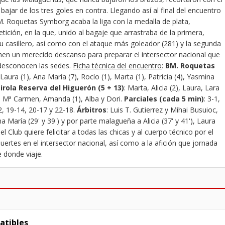
jar de los tres goles en contra. Llegando así al final del encuentro
BM. Roquetas Symborg acaba la liga con la medalla de plata,
ición, en la que, unido al bagaje que arrastraba de la primera,
su casillero, así como con el ataque más goleador (281) y la segunda
nen un merecido descanso para preparar el intersector nacional que
e desconocen las sedes.
Ficha técnica del encuentro
:
BM. Roquetas
, Laura (1), Ana María (7), Rocío (1), Marta (1), Patricia (4), Yasmina
irola Reserva del Higuerón (5 + 13)
: Marta, Alicia (2), Laura, Lara
ia, Mª Carmen, Amanda (1), Alba y Dori.
Parciales (cada 5 min)
: 3-1,
12, 19-14, 20-17 y 22-18.
Árbitros
: Luis T. Gutierrez y Mihai Busuioc,
a María (29' y 39') y por parte malagueña a Alicia (37' y 41'), Laura
el Club quiere felicitar a todas las chicas y al cuerpo técnico por el
suertes en el intersector nacional, así como a la afición que jornada
e donde viaje.
batibles