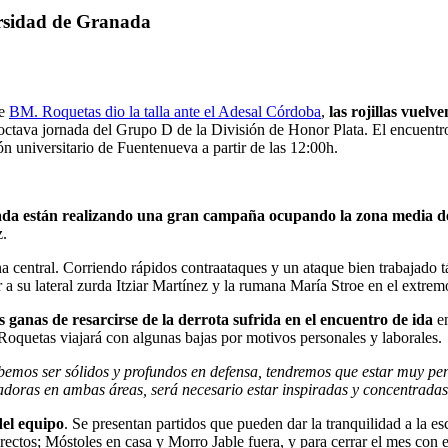
versidad de Granada
de
BM. Roquetas dio la talla ante el Adesal Córdoba
,
las rojillas vuelv
ctava jornada del Grupo D de la División de Honor Plata. El encuentro
 universitario de Fuentenueva a partir de las 12:00h.
ada están realizando una gran campaña ocupando la zona media de
z.
na central. Corriendo rápidos contraataques y un ataque bien trabajado
 a su lateral zurda Itziar Martínez y la rumana María Stroe en el ext
anas de resarcirse de la derrota sufrida en el encuentro de ida
en
oquetas viajará con algunas bajas por motivos personales y laborales.
emos ser sólidos y profundos en defensa, tendremos que estar muy pendi
doras en ambas áreas, será necesario estar inspiradas y concentradas en
el equipo
. Se presentan partidos que pueden dar la tranquilidad a la e
ctos; Móstoles en casa y Morro Jable fuera, y para cerrar el mes con el