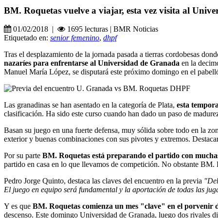
BM. Roquetas vuelve a viajar, esta vez visita al Uni
01/02/2018 |
1695 lecturas | BMR Noticias
Etiquetado en:
senior femenino
,
dhpf
Tras el desplazamiento de la jornada pasada a tierras cordobesas don
nazaríes para enfrentarse al Universidad de Granada
en la decimo
Manuel María López, se disputará este próximo domingo en el pabellón
Las granadinas se han asentado en la categoría de Plata,
esta tempor
clasificación. Ha sido este curso cuando han dado un paso de madure
Basan su juego en una fuerte defensa, muy sólida sobre todo en la zo
exterior y buenas combinaciones con sus pivotes y extremos. Destacar
Por su parte
BM. Roquetas está preparando el partido con muchas g
partido en casa en lo que llevamos de competición. No obstante BM. R
Pedro Jorge Quinto, destaca las claves del encuentro en la previa
"Deb
El juego en equipo será fundamental y la aportación de todas las juga
Y es que
BM. Roquetas comienza un mes "clave" en el porvenir d
descenso. Este domingo Universidad de Granada, luego dos rivales dire