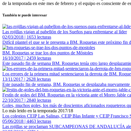
de la temporada en este mes de febrero y el equipo es consciente de es
También te puede interesar
Las rojillas viajan al pabellón de los Sueños para enfrentarse al líder
02/03/2018 | 1653 lecturas
Difícil plantel el que se le presenta a BM. Roquetas este próximo fin 
BM. Roquetas se trae los dos puntos de Móstoles
16/10/2017 | 2459 lecturas
Este pasado fin de semana BM. Roquetas tenía otro largo desplazamient
Los errores de la primera mitad sentenciaron la derrota de BM. Roque
13/11/2017 | 2628 lecturas
Este pasado fin de semana, BM. Roquetas se desplazaba nuevamente a ti
Festín de goles del BM. Roquetas en la victoria ante el Morro Jable c
22/10/2017 | 2840 lecturas
Goles, muchos goles, los más de doscientos aficionados roqueteros que 
Lo más leido en la temporada 2017/18
Los colegios CEIP Las Salinas, CEIP Blas Infante y CEIP Francisco S
05/06/2018 | 4463 lecturas
Las rojillas se proclaman SUBCAMPEONAS DE ANDALUCÍA alevín