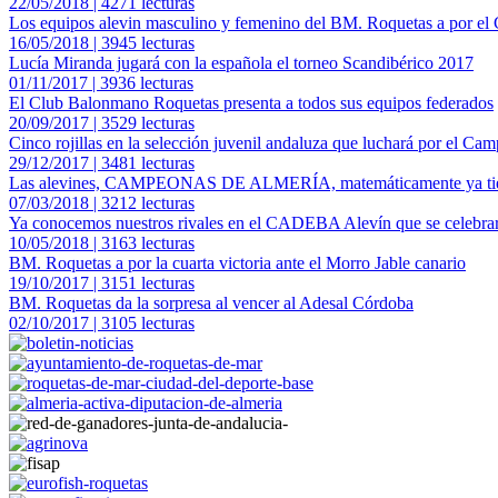
22/05/2018 | 4271 lecturas
Los equipos alevin masculino y femenino del BM. Roquetas a por 
16/05/2018 | 3945 lecturas
Lucía Miranda jugará con la española el torneo Scandibérico 2017
01/11/2017 | 3936 lecturas
El Club Balonmano Roquetas presenta a todos sus equipos federados
20/09/2017 | 3529 lecturas
Cinco rojillas en la selección juvenil andaluza que luchará por el C
29/12/2017 | 3481 lecturas
Las alevines, CAMPEONAS DE ALMERÍA, matemáticamente ya tie
07/03/2018 | 3212 lecturas
Ya conocemos nuestros rivales en el CADEBA Alevín que se celebrar
10/05/2018 | 3163 lecturas
BM. Roquetas a por la cuarta victoria ante el Morro Jable canario
19/10/2017 | 3151 lecturas
BM. Roquetas da la sorpresa al vencer al Adesal Córdoba
02/10/2017 | 3105 lecturas