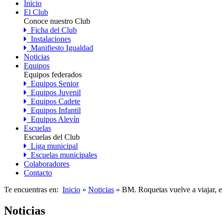
Inicio
El Club
Conoce nuestro Club
Ficha del Club
Instalaciones
Manifiesto Igualdad
Noticias
Equipos
Equipos federados
Equipos Senior
Equipos Juvenil
Equipos Cadete
Equipos Infantil
Equipos Alevín
Escuelas
Escuelas del Club
Liga municipal
Escuelas municipales
Colaboradores
Contacto
Te encuentras en:
Inicio
»
Noticias
» BM. Roquetas vuelve a viajar, e
Noticias