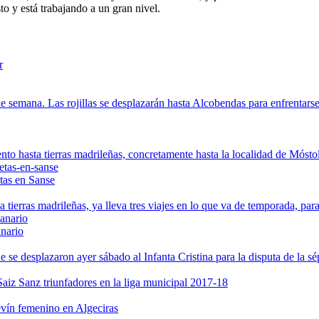
to y está trabajando a un gran nivel.
de semana. Las rojillas se desplazarán hasta Alcobendas para enfrentarse
o hasta tierras madrileñas, concretamente hasta la localidad de Móstole
tas en Sanse
erras madrileñas, ya lleva tres viajes en lo que va de temporada, para 
anario
se desplazaron ayer sábado al Infanta Cristina para la disputa de la sé
aiz Sanz triunfadores en la liga municipal 2017-18
 femenino en Algeciras