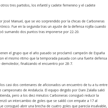
 otros tres partidos, los infantil y cadete femenino y el cadete
 por José Manuel, que se vio sorprendido por la chicas de Carboneras
ónico. Fue en la segunda tras un ajuste de la defensa rojilla cuando
abó sumando dos puntos tras imponerse por 22-20.
antienen el grupo que el año pasado se proclamó campeón de España
 con el mismo ritmo que la temporada pasada con una fuerte defensa
e demoledor, finalizando el encuentro por 28-7.
 los casi dos centenares de aficionados un encuentro de tu a tu entre
 de campeonato de Andalucía. El equipo dirigido por Dani Zalalla salió
tienda, pero a los diez minutos Carboneras consiguió reducir la
enzó un intercambio de goles que se saldó con empate a 17 al
e consiguió abrir una brecha de cuatro goles que parecía insalvable,