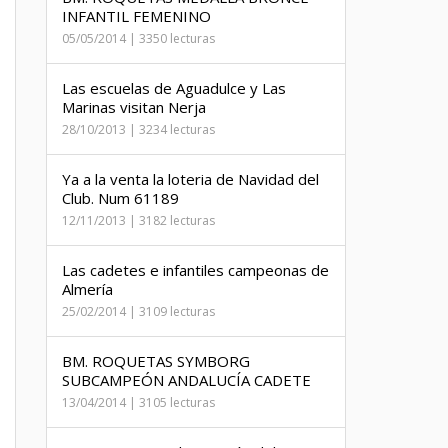
INFANTIL FEMENINO
05/05/2014 | 3350 lecturas
Las escuelas de Aguadulce y Las
Marinas visitan Nerja
28/10/2013 | 3234 lecturas
Ya a la venta la loteria de Navidad del
Club. Num 61189
12/11/2013 | 3182 lecturas
Las cadetes e infantiles campeonas de
Almería
25/02/2014 | 3109 lecturas
BM. ROQUETAS SYMBORG
SUBCAMPEÓN ANDALUCÍA CADETE
13/04/2014 | 3105 lecturas