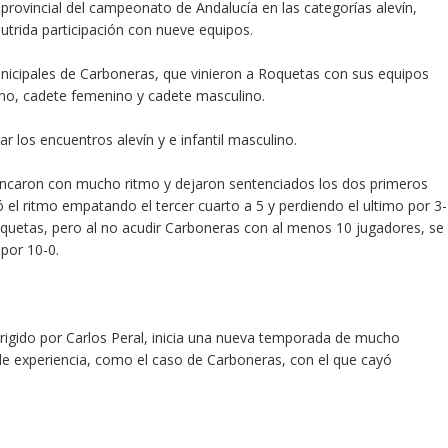
rovincial del campeonato de Andalucía en las categorías alevín,
nutrida participación con nueve equipos.
nicipales de Carboneras, que vinieron a Roquetas con sus equipos
lino, cadete femenino y cadete masculino.
r los encuentros alevín y e infantil masculino.
rancaron con mucho ritmo y dejaron sentenciados los dos primeros
ó el ritmo empatando el tercer cuarto a 5 y perdiendo el ultimo por 3-
 Roquetas, pero al no acudir Carboneras con al menos 10 jugadores, se
por 10-0.
dirigido por Carlos Peral, inicia una nueva temporada de mucho
de experiencia, como el caso de Carboneras, con el que cayó