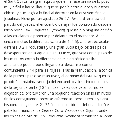
el Sant Quirze, un gran equipo que en la fase previa se lo puso
muy difícil a las rojillas, el que se ponía entre el oro y nuestras
chicas, y que llegó a la final al derrotar en la otra semifinal al
Jesuitinas Elche por un ajustado 26-27. Pero a diferencia del
partido del jueves, el encuentro de ayer fue controlado desde el
inicio por el BM. Roquetas Symborg, que no dio ninguna opción
a las catalanas a ponerse por delante en el marcador. A los
cinco minutos la diferencia ya era de 4 (2-6). Una espectacular
defensa 3-2-1 roquetera y una gran Lucía bajo los tres palos
desesperaron en ataque al Sant Quirze, que veía con el paso de
los minutos como la diferencia en el electrónico se iba
ampliando poco a poco llegando al descanso con un
contundente 8-14 para las rojillas. Tras la reanudación, la tónica
de la primera parte se mantuvo y el dominio del BM. Roquetas
propició la máxima ventaja del encuentro a los cinco minutos
de la segunda parte (10-17). Las rivales que veían como se
alejaban del oro tuvieron una pequeña reacción en los minutos
finales consiguiendo recortar diferencias, pero la renta ya era
insuperable, y con el 21-25 final el estallido de felicidad llenó el
pabellón municipal de Ceares-Coto-Viesques de Gijón, donde
las chicas de oro del BM. Roquetas Symborg rompieron a llorar