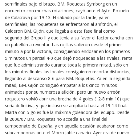
semifinales bajo el brazo, BM. Roquetas Symborg en un
encuentro con muchas rotaciones, cayó ante el Ayto. Pozuelo
de Calatrava por 19-13. El sábado por la tarde, ya en
semifinales, las roqueteras se enfrentaron al anfitrión, el
Calderon BM. Gijón, que llegaba a esta fase final como
segundo del Grupo II y que tenía a su favor el factor cancha con
un pabellón a reventar. Las rojillas salieron desde el primer
minuto a por la victoria, consiguiendo endosar en los primeros
5 minutos un parcial 4-0 que dejó noqueadas a las rivales, renta
que fue administrando durante toda la primera mitad, sólo en
los minutos finales las locales consiguieron recortar distancias,
llegando al descanso 8-6 para BM. Roquetas. Ya en la segunda
mitad, BM. Gijón consiguió empatar a los cinco minutos
animados por su numerosa afición, pero un nuevo arreón
roquetero volvió abrir una brecha de 4 goles (12-8 min 10) que
sería definitiva, y que incluso se ampliaría hasta el 19-14 final.
Marta con 5 goles fue la máxima goleadora del equipo. Desde
la 2006/07 BM. Roquetas no accedía a una final del
campeonato de España, y en aquella ocasión acabaron como
subcampeonas ante el Morro Jable canario. Ayer era de nuevo