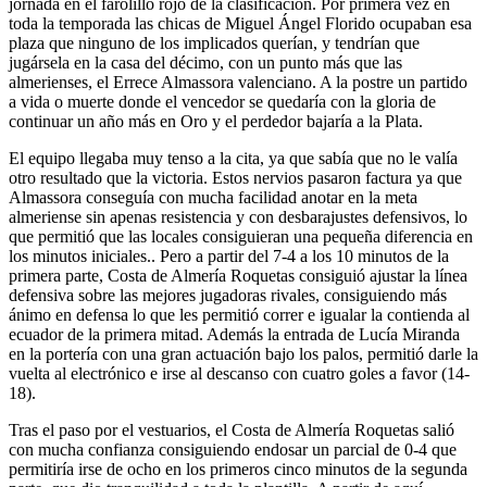
jornada en el farolillo rojo de la clasificación. Por primera vez en
toda la temporada las chicas de Miguel Ángel Florido ocupaban esa
plaza que ninguno de los implicados querían, y tendrían que
jugársela en la casa del décimo, con un punto más que las
almerienses, el Errece Almassora valenciano. A la postre un partido
a vida o muerte donde el vencedor se quedaría con la gloria de
continuar un año más en Oro y el perdedor bajaría a la Plata.
El equipo llegaba muy tenso a la cita, ya que sabía que no le valía
otro resultado que la victoria. Estos nervios pasaron factura ya que
Almassora conseguía con mucha facilidad anotar en la meta
almeriense sin apenas resistencia y con desbarajustes defensivos, lo
que permitió que las locales consiguieran una pequeña diferencia en
los minutos iniciales.. Pero a partir del 7-4 a los 10 minutos de la
primera parte, Costa de Almería Roquetas consiguió ajustar la línea
defensiva sobre las mejores jugadoras rivales, consiguiendo más
ánimo en defensa lo que les permitió correr e igualar la contienda al
ecuador de la primera mitad. Además la entrada de Lucía Miranda
en la portería con una gran actuación bajo los palos, permitió darle la
vuelta al electrónico e irse al descanso con cuatro goles a favor (14-
18).
Tras el paso por el vestuarios, el Costa de Almería Roquetas salió
con mucha confianza consiguiendo endosar un parcial de 0-4 que
permitiría irse de ocho en los primeros cinco minutos de la segunda