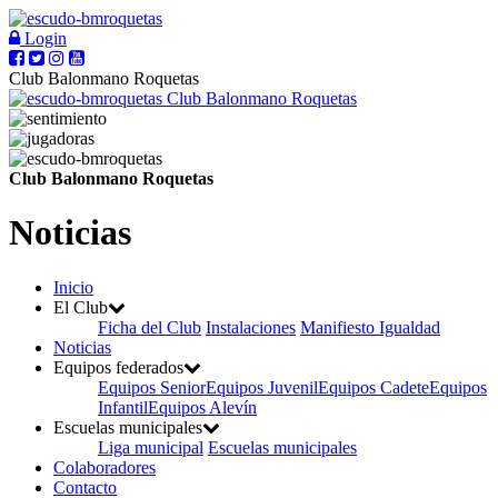
Login
Club Balonmano Roquetas
Club Balonmano Roquetas
Club Balonmano Roquetas
Noticias
Inicio
El Club
Ficha del Club
Instalaciones
Manifiesto Igualdad
Noticias
Equipos federados
Equipos Senior
Equipos Juvenil
Equipos Cadete
Equipos
Infantil
Equipos Alevín
Escuelas municipales
Liga municipal
Escuelas municipales
Colaboradores
Contacto