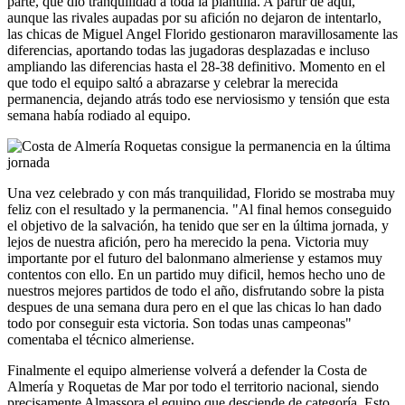
parte, que dio tranquilidad a toda la plantilla. A partir de aquí,
aunque las rivales aupadas por su afición no dejaron de intentarlo,
las chicas de Miguel Angel Florido gestionaron maravillosamente las
diferencias, aportando todas las jugadoras desplazadas e incluso
ampliando las diferencias hasta el 28-38 definitivo. Momento en el
que todo el equipo saltó a abrazarse y celebrar la merecida
permanencia, dejando atrás todo ese nerviosismo y tensión que esta
semana había rodiado al equipo.
Una vez celebrado y con más tranquilidad, Florido se mostraba muy
feliz con el resultado y la permanencia. "Al final hemos conseguido
el objetivo de la salvación, ha tenido que ser en la última jornada, y
lejos de nuestra afición, pero ha merecido la pena. Victoria muy
importante por el futuro del balonmano almeriense y estamos muy
contentos con ello. En un partido muy dificil, hemos hecho uno de
nuestros mejores partidos de todo el año, disfrutando sobre la pista
despues de una semana dura pero en el que las chicas lo han dado
todo por conseguir esta victoria. Son todas unas campeonas"
comentaba el técnico almeriense.
Finalmente el equipo almeriense volverá a defender la Costa de
Almería y Roquetas de Mar por todo el territorio nacional, siendo
precisamente Almassora el equipo que desciende de categoría. Esto