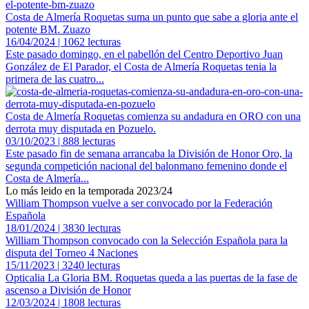
Costa de Almería Roquetas suma un punto que sabe a gloria ante el
potente BM. Zuazo
16/04/2024 | 1062 lecturas
Este pasado domingo, en el pabellón del Centro Deportivo Juan
González de El Parador, el Costa de Almería Roquetas tenia la
primera de las cuatro...
Costa de Almería Roquetas comienza su andadura en ORO con una
derrota muy disputada en Pozuelo.
03/10/2023 | 888 lecturas
Este pasado fin de semana arrancaba la División de Honor Oro, la
segunda competición nacional del balonmano femenino donde el
Costa de Almería...
Lo más leido en la temporada 2023/24
William Thompson vuelve a ser convocado por la Federación
Española
18/01/2024 | 3830 lecturas
William Thompson convocado con la Selección Española para la
disputa del Torneo 4 Naciones
15/11/2023 | 3240 lecturas
Opticalia La Gloria BM. Roquetas queda a las puertas de la fase de
ascenso a División de Honor
12/03/2024 | 1808 lecturas