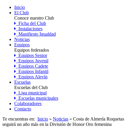
Inicio
El Club
Conoce nuestro Club
Ficha del Club
Instalaciones
Manifiesto Igualdad
Noticias
Equipos
Equipos federados
Equipos Senior
Equipos Juvenil
Equipos Cadete
Equipos Infantil
Equipos Alevín
Escuelas
Escuelas del Club
Liga municipal
Escuelas municipales
Colaboradores
Contacto
Te encuentras en:
Inicio
»
Noticias
» Costa de Almería Roquetas
seguirá un año más en la División de Honor Oro femenina