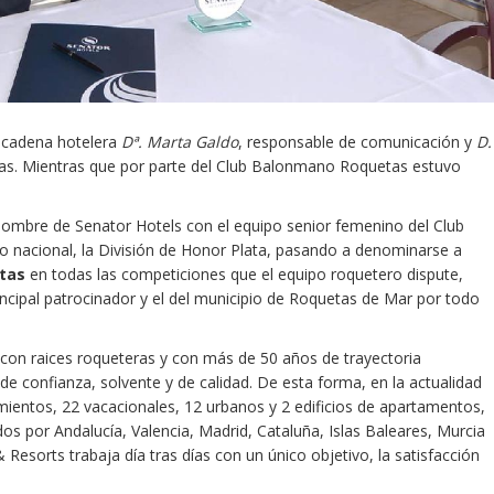
a cadena hotelera
Dª. Marta Galdo
, responsable de comunicación y
D.
as. Mientras que por parte del Club Balonmano Roquetas estuvo
 nombre de Senator Hotels con el equipo senior femenino del Club
o nacional, la División de Honor Plata, pasando a denominarse a
tas
en todas las competiciones que el equipo roquetero dispute,
ncipal patrocinador y el del municipio de Roquetas de Mar por todo
con raices roqueteras y con más de 50 años de trayectoria
e confianza, solvente y de calidad. De esta forma, en la actualidad
ientos, 22 vacacionales, 12 urbanos y 2 edificios de apartamentos,
os por Andalucía, Valencia, Madrid, Cataluña, Islas Baleares, Murcia
esorts trabaja día tras días con un único objetivo, la satisfacción