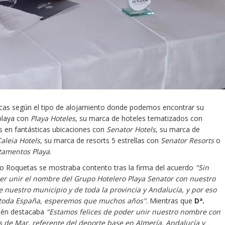
cas según el tipo de alojamiento donde podemos encontrar su
 playa con
Playa Hoteles
, su marca de hoteles tematizados con
s en fantásticas ubicaciones con
Senator Hotels
, su marca de
aleia Hotels
, su marca de resorts 5 estrellas con
Senator Resorts
o
tamentos Playa
.
no Roquetas se mostraba contento tras la firma del acuerdo
"Sin
cer unir el nombre del Grupo Hotelero Playa Senator con nuestro
nuestro municipio y de toda la provincia y Andalucía, y por eso
r toda España, esperemos que muchos años"
. Mientras que
Dª.
ién destacaba
"Estamos felices de poder unir nuestro nombre con
 de Mar, referente del deporte base en Almería, Andalucía y