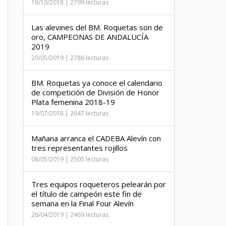
18/10/2018 | 2799 lecturas
Las alevines del BM. Roquetas son de
oro, CAMPEONAS DE ANDALUCÍA
2019
20/05/2019 | 2786 lecturas
BM. Roquetas ya conoce el calendario
de competición de División de Honor
Plata femenina 2018-19
19/07/2018 | 2647 lecturas
Mañana arranca el CADEBA Alevín con
tres representantes rojillos
08/05/2019 | 2505 lecturas
Tres equipos roqueteros pelearán por
el título de campeón este fin de
semana en la Final Four Alevín
26/04/2019 | 2469 lecturas