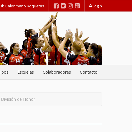
lub Balonmano Roquetas
Login
ipos
Escuelas
Colaboradores
Contacto
o División de Honor