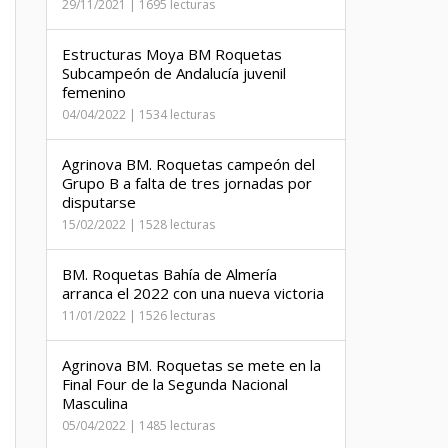
29/11/2021 | 1695 lecturas
Estructuras Moya BM Roquetas
Subcampeón de Andalucía juvenil
femenino
04/04/2022 | 1534 lecturas
Agrinova BM. Roquetas campeón del
Grupo B a falta de tres jornadas por
disputarse
15/02/2022 | 1528 lecturas
BM. Roquetas Bahía de Almería
arranca el 2022 con una nueva victoria
11/01/2022 | 1526 lecturas
Agrinova BM. Roquetas se mete en la
Final Four de la Segunda Nacional
Masculina
05/04/2022 | 1485 lecturas