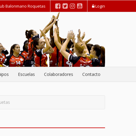
lub Balonmano Roquetas
Login
ipos
Escuelas
Colaboradores
Contacto
uetas