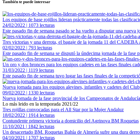
También te puede interesar
Los equipos de base rojillos lideran prácticamente todas las clasificac
24/02/2022 | 1073 lecturas
Este pasado fin de semana pasado se ha vuelto a disputar una nueva j
Tres victorias y una derrota, el bagaje de la jornada 11 del CADEBA
02/02/2022 | 793 lecturas
Este pasado fin de semana se disputó la úndecima jornada de la fase p
Un oro y dos bronces para los equipos cadetes en las fases finales ca
31/03/2022 | 1119 lecturas
Este pasado fin de semana tuvo lugar las fases finales de la competi
Nueva jornada para los equipos alevines, infantiles y cadetes del Club
09/02/2022 | 1330 lecturas
Nueva jornada de la fase provincial de los Campeonatos de Andalucía
Lo más leido en la temporada 2021/22
Tres rojillas convocadas para el All Star por la Mujer Andaluz
18/02/2022 | 1914 lecturas
Contundente primera victoria a domicilio del Agrinova BM Roquetas
11/10/2021 | 1842 lecturas
Un desacertado BM. Roquetas Bahía de Almería sufre una dura derrot
04/10/2021 | 1707 lecturas