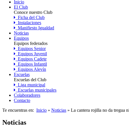
Inicio
El Club
Conoce nuestro Club
Ficha del Club
Instalaciones
Manifiesto Igualdad
Noticias
Equipos
Equipos federados
Equipos Senior
Equipos Juvenil
Equipos Cadete
Equipos Infantil
Equipos Alevín
Escuelas
Escuelas del Club
Liga municipal
Escuelas municipales
Colaboradores
Contacto
Te encuentras en:
Inicio
»
Noticias
» La cantera rojilla no da tregua ni
Noticias