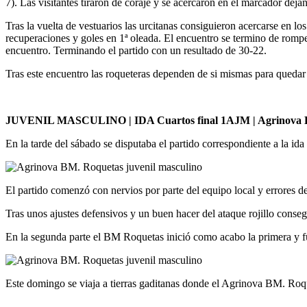
7). Las visitantes tiraron de coraje y se acercaron en el marcador deja
Tras la vuelta de vestuarios las urcitanas consiguieron acercarse en l
recuperaciones y goles en 1ª oleada. El encuentro se termino de romper 
encuentro. Terminando el partido con un resultado de 30-22.
Tras este encuentro las roqueteras dependen de si mismas para quedar
JUVENIL MASCULINO | IDA Cuartos final 1AJM | Agrinova BM
En la tarde del sábado se disputaba el partido correspondiente a la id
El partido comenzó con nervios por parte del equipo local y errores 
Tras unos ajustes defensivos y un buen hacer del ataque rojillo conse
En la segunda parte el BM Roquetas inició como acabo la primera y fuer
Este domingo se viaja a tierras gaditanas donde el Agrinova BM. Roquet