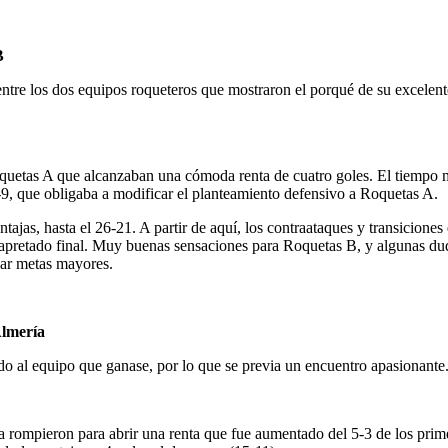
B
ntre los dos equipos roqueteros que mostraron el porqué de su excelente
quetas A que alcanzaban una cómoda renta de cuatro goles. El tiempo m
-9, que obligaba a modificar el planteamiento defensivo a Roquetas A.
as, hasta el 26-21. A partir de aquí, los contraataques y transiciones 
y apretado final. Muy buenas sensaciones para Roquetas B, y algunas dud
zar metas mayores.
lmería
do al equipo que ganase, por lo que se previa un encuentro apasionante
a rompieron para abrir una renta que fue aumentado del 5-3 de los prim