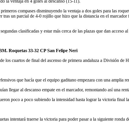
ndo la ventaja en 4 goles al descanso (15-11).
os primeros compases disminuyendo la ventaja a dos goles para las roquet
tras un parcial de 4-0 rojillo que hizo que la distancia en el marcador 
 segundas clasificadas y estar más cerca de las plazas que dan acceso 
. Roquetas 33-32 CP San Felipe Neri
a de los cuartos de final del ascenso de primera andaluza a División de 
defensivos que hacía que el equipo gaditano empezara con una amplia re
guían llegar al descanso empate en el marcador, remontando así una renta
on poco a poco subiendo la intensidad hasta lograr la victoria final la
as intentará traerse la victoria para poder pasar a la siguiente ronda d