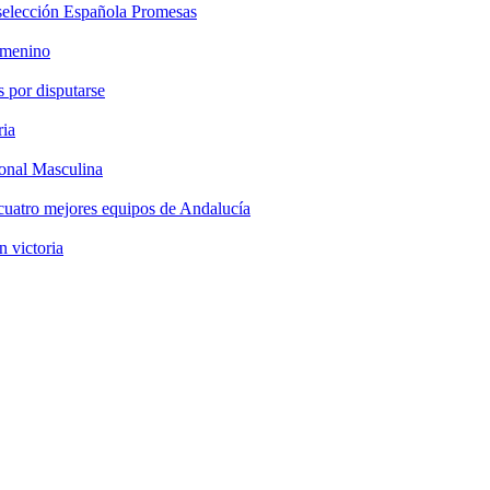
selección Española Promesas
emenino
 por disputarse
ria
onal Masculina
cuatro mejores equipos de Andalucía
n victoria