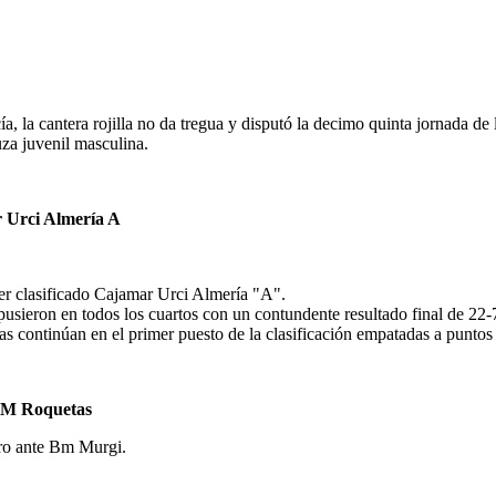
a, la cantera rojilla no da tregua y disputó la decimo quinta jornada de
uza juvenil masculina.
Urci Almería A
er clasificado Cajamar Urci Almería "A".
pusieron en todos los cuartos con un contundente resultado final de 22-
ojiillas continúan en el primer puesto de la clasificación empatadas a pu
M Roquetas
tro ante Bm Murgi.