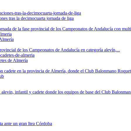
iones tras la decimocuarta jornada de liga
ornada de la fase provincial de los Campeonatos de Andalucía con multi
 Almería
rovincial de los Campeonatos de Andalucía en categoría alevín,...
detes de Almería
ción cadete en la provincia de Almería, donde el Club Balonmano Roqueta
 alevin, infantil y cadete donde los equipos de base del Club Balonman
a ante un gran Itea Córdoba