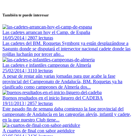
También te puede interesar
Las cadetes arrancan hoy el Camp. de España
16/05/2014 | 2807 lecturas
Las cadetes del BM. Roquetas Symborg ya están desplazándose a
Sagunto donde se disputará el intersector nacional cadete donde las
rojillas lucharán por tercer año...
Las cadetes e infantiles campeonas de Almería
25/02/2014 | 3110 lecturas
A pesar de restar aún varias jornadas para que acabe la fase
provincial del Campeonato de Andalucía, BM. Roquetas ya ha
clasificado como campeones de Almería dos...
Buenos resultados en el inicio liguero del CADEBA
19/11/2013 | 2857 lecturas
Este pasado fin de semana daba comienzo la fase provincial del
campeonato de Andalucía en las categorías alevín, infantil y cadete,
en la que nuestro Club tiene...
A cuartos de final con sabor agridulce