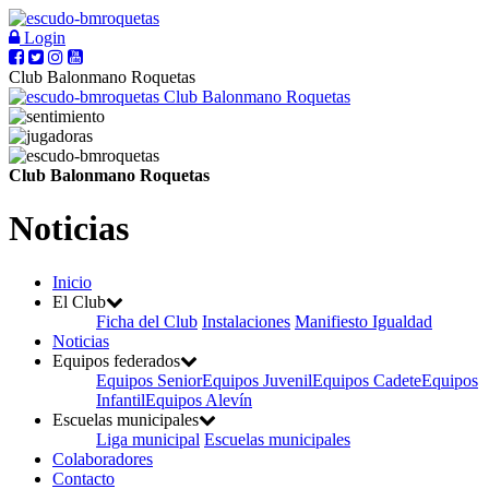
Login
Club Balonmano Roquetas
Club Balonmano Roquetas
Club Balonmano Roquetas
Noticias
Inicio
El Club
Ficha del Club
Instalaciones
Manifiesto Igualdad
Noticias
Equipos federados
Equipos Senior
Equipos Juvenil
Equipos Cadete
Equipos
Infantil
Equipos Alevín
Escuelas municipales
Liga municipal
Escuelas municipales
Colaboradores
Contacto