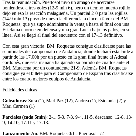
Tras la reanudación, Puertosol tuvo un amago de acercarse
poniéndose a tres goles (12-9 min 6), pero un tiempo muerto rojillo
dejo en eso la reacción malagueña. Un parcial 2-0 para las rojillas
(14-9 min 13) puso de nuevo la diferencia a cinco a favor del BM.
Roquetas, que ya supo administrar la ventaja hasta el final con una
Estefanía enorme en defensa y una gran Lucía bajo los palos, en su
línea. Así se llegó al final del encuentro con el 17-13 definitivo.
Con esta gran victoria, BM. Roquetas consigue clasificarse para las
semifinales del campeonato de Andalucía, donde luchará esta tarde a
partir de las 17.00h por un puesto en la gran final frente al Adesal
cordobés, que esta mañana ha ganado su partido de cuartos ante el
BM. Maracena por un contundente 21-9. Además BM. Roquetas
consigue ya el billete para el Campeonato de España tras clasificarse
entre los cuatro mejores equipos de Andalucía.
Felicidades chicas
Goleadoras
: Sura (1), Mari Paz (12), Andrea (1), Estefanía (2) y
Mari Carmen (1)
Parciales (cada 5min)
: 2-1, 5-3, 7-3, 9-4, 11-5, descanso, 12-8, 13-
9, 14-10, 17-11 y 17-13.
Lanzamiento 7m
: BM. Roquetas 0/1 - Puertosol 1/2