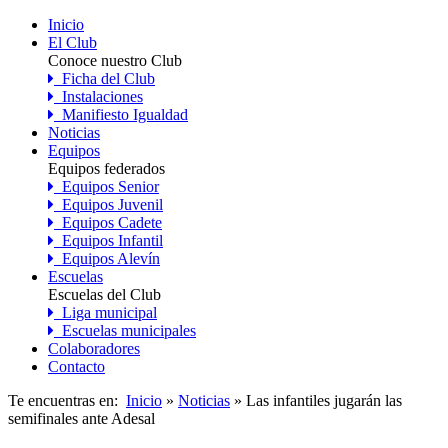
Inicio
El Club
Conoce nuestro Club
Ficha del Club
Instalaciones
Manifiesto Igualdad
Noticias
Equipos
Equipos federados
Equipos Senior
Equipos Juvenil
Equipos Cadete
Equipos Infantil
Equipos Alevín
Escuelas
Escuelas del Club
Liga municipal
Escuelas municipales
Colaboradores
Contacto
Te encuentras en:
Inicio
»
Noticias
» Las infantiles jugarán las
semifinales ante Adesal