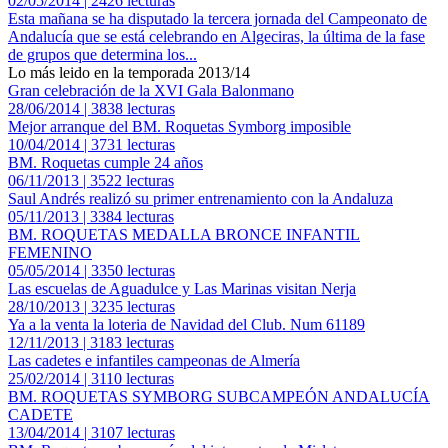
02/05/2014 | 2426 lecturas
Esta mañana se ha disputado la tercera jornada del Campeonato de
Andalucía que se está celebrando en Algeciras, la última de la fase
de grupos que determina los...
Lo más leido en la temporada 2013/14
Gran celebración de la XVI Gala Balonmano
28/06/2014 | 3838 lecturas
Mejor arranque del BM. Roquetas Symborg imposible
10/04/2014 | 3731 lecturas
BM. Roquetas cumple 24 años
06/11/2013 | 3522 lecturas
Saul Andrés realizó su primer entrenamiento con la Andaluza
05/11/2013 | 3384 lecturas
BM. ROQUETAS MEDALLA BRONCE INFANTIL
FEMENINO
05/05/2014 | 3350 lecturas
Las escuelas de Aguadulce y Las Marinas visitan Nerja
28/10/2013 | 3235 lecturas
Ya a la venta la loteria de Navidad del Club. Num 61189
12/11/2013 | 3183 lecturas
Las cadetes e infantiles campeonas de Almería
25/02/2014 | 3110 lecturas
BM. ROQUETAS SYMBORG SUBCAMPEÓN ANDALUCÍA
CADETE
13/04/2014 | 3107 lecturas