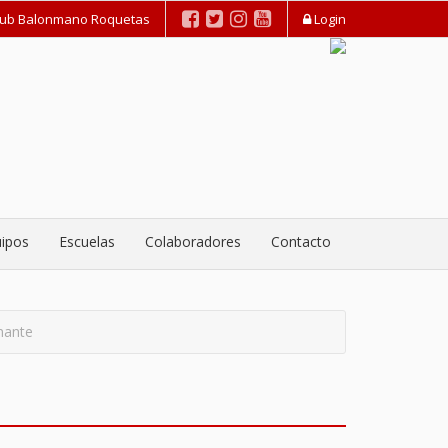
lub Balonmano Roquetas
Login
ipos
Escuelas
Colaboradores
Contacto
onante