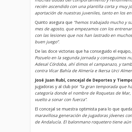
recién ascendido con una plantilla corta y muy j
aportación de nuestras juveniles, tanto en los 
Quinto asegura que
“hemos trabajado mucho y sup
mes de agosto, que empezamos con los entrenam
con las lesiones que nos han lastrado en mucho
buen juego”
.
De las doce victorias que ha conseguido el equip
Pozuelo en la segunda jornada y conseguimos n
Adesal Córdoba, ahí dimos el campanazo, y tamb
contra Vícar Bahía de Almería e Ikersa Urci Almer
José Juan Rubí, concejal de Deportes y Tiem
jugadoras y al club por
“la gran temporada que ha
categoría donde el nombre de Roquetas de Mar, 
vuelto a sonar con fuerza”
.
El concejal se muestra optimista para lo que qued
maravillosa generación de jugadoras jóvenes co
de Andalucía. El balonmano roquetero tiene aún 