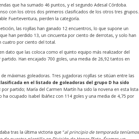
bendas que ha sumado 46 puntos, y el segundo Adesal Córdoba.
nso con los otros dos primeros clasificados de los otros tres grupos.
able Fuerteventura, pierden la categoría.
tición, las rojillas han ganado 12 encuentros, lo que supone un
 que han perdido 13, un cincuenta por ciento de derrotas, y solo han
cuatro por ciento del total.
buen dato que las coloca como el quinto equipo más realizador del
 partido. Han encajado 700 goles, una media de 26,92 tantos en
 de máximas goleadoras. Tres jugadoras rojillas se sitúan entre las
lasificada en el listado de goleadoras del grupo D ha sido
por partido; María del Carmen Martín ha sido la novena en esta lista
lo ha ocupado Isabel Ibáñez con 114 goles y una media de 4,75 por
aba tras la última victoria que “
al principio de temporada teníamos
de nuestra plantilla en División de Honor Plata. Éramos un