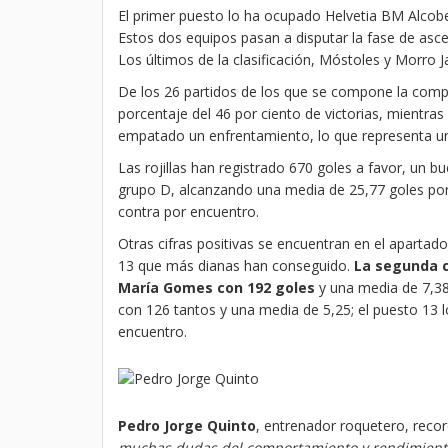
El primer puesto lo ha ocupado Helvetia BM Alco
Estos dos equipos pasan a disputar la fase de asce
Los últimos de la clasificación, Móstoles y Morro J
De los 26 partidos de los que se compone la compe
porcentaje del 46 por ciento de victorias, mientras
empatado un enfrentamiento, lo que representa un 
Las rojillas han registrado 670 goles a favor, un 
grupo D, alcanzando una media de 25,77 goles por
contra por encuentro.
Otras cifras positivas se encuentran en el apartado
13 que más dianas han conseguido.
La segunda c
María Gomes con 192 goles
y una media de 7,38 
con 126 tantos y una media de 5,25; el puesto 13 
encuentro.
Pedro Jorge Quinto
, entrenador roquetero, record
muchas dudas del comportamiento y rendimiento 