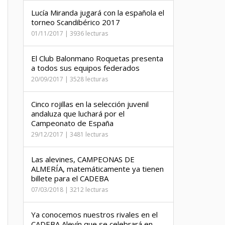
Lucía Miranda jugará con la española el
torneo Scandibérico 2017
01/11/2017 | 3936 lecturas
El Club Balonmano Roquetas presenta
a todos sus equipos federados
20/09/2017 | 3528 lecturas
Cinco rojillas en la selección juvenil
andaluza que luchará por el
Campeonato de España
29/12/2017 | 3481 lecturas
Las alevines, CAMPEONAS DE
ALMERÍA, matemáticamente ya tienen
billete para el CADEBA
07/03/2018 | 3212 lecturas
Ya conocemos nuestros rivales en el
CADEBA Alevín que se celebrará en