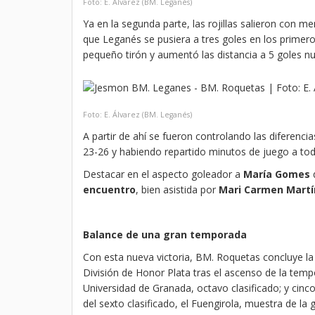
Foto: E. Álvarez (BM. Leganés)
Ya en la segunda parte, las rojillas salieron con 
que Leganés se pusiera a tres goles en los primero
pequeño tirón y aumentó las distancia a 5 goles n
Foto: E. Álvarez (BM. Leganés)
A partir de ahí se fueron controlando las diferencia
23-26 y habiendo repartido minutos de juego a tod
Destacar en el aspecto goleador a
María Gomes
q
encuentro
, bien asistida por
Mari Carmen Martín
Balance de una gran temporada
Con esta nueva victoria, BM. Roquetas concluye 
División de Honor Plata tras el ascenso de la te
Universidad de Granada, octavo clasificado; y cin
del sexto clasificado, el Fuengirola, muestra de la