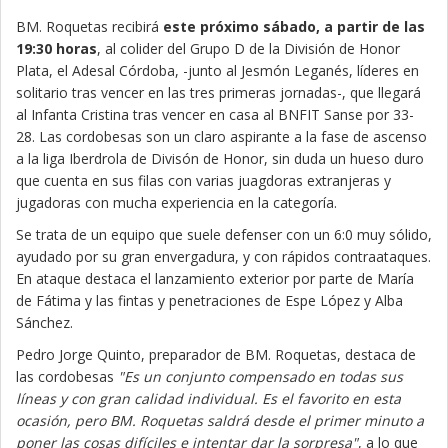
BM. Roquetas recibirá
este próximo sábado, a partir de las
19:30 horas
, al colider del Grupo D de la División de Honor
Plata, el Adesal Córdoba, -junto al Jesmón Leganés, líderes en
solitario tras vencer en las tres primeras jornadas-, que llegará
al Infanta Cristina tras vencer en casa al BNFIT Sanse por 33-
28. Las cordobesas son un claro aspirante a la fase de ascenso
a la liga Iberdrola de Divisón de Honor, sin duda un hueso duro
que cuenta en sus filas con varias juagdoras extranjeras y
jugadoras con mucha experiencia en la categoría.
Se trata de un equipo que suele defenser con un 6:0 muy sólido,
ayudado por su gran envergadura, y con rápidos contraataques.
En ataque destaca el lanzamiento exterior por parte de María
de Fátima y las fintas y penetraciones de Espe López y Alba
Sánchez.
Pedro Jorge Quinto, preparador de BM. Roquetas, destaca de
las cordobesas
"Es un conjunto compensado en todas sus
líneas y con gran calidad individual. Es el favorito en esta
ocasión, pero BM. Roquetas saldrá desde el primer minuto a
poner las cosas difíciles e intentar dar la sorpresa"
, a lo que