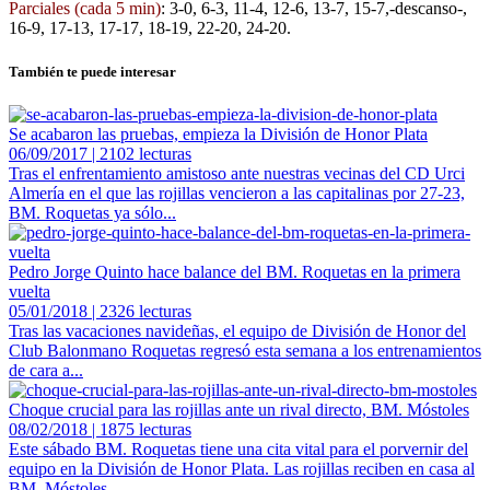
Parciales (cada 5 min)
: 3-0, 6-3, 11-4, 12-6, 13-7, 15-7,-descanso-,
16-9, 17-13, 17-17, 18-19, 22-20, 24-20.
También te puede interesar
Se acabaron las pruebas, empieza la División de Honor Plata
06/09/2017 | 2102 lecturas
Tras el enfrentamiento amistoso ante nuestras vecinas del CD Urci
Almería en el que las rojillas vencieron a las capitalinas por 27-23,
BM. Roquetas ya sólo...
Pedro Jorge Quinto hace balance del BM. Roquetas en la primera
vuelta
05/01/2018 | 2326 lecturas
Tras las vacaciones navideñas, el equipo de División de Honor del
Club Balonmano Roquetas regresó esta semana a los entrenamientos
de cara a...
Choque crucial para las rojillas ante un rival directo, BM. Móstoles
08/02/2018 | 1875 lecturas
Este sábado BM. Roquetas tiene una cita vital para el porvernir del
equipo en la División de Honor Plata. Las rojillas reciben en casa al
BM. Móstoles...