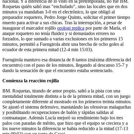
nacional. Y a diferencia de lo visto en la pretemporada, no fué BM.
Roquetas quién salió mas "enchufado", sino las locales que en dos
minutos ya mandaban 3-0 en el electrónico, lo que obligó al
preparador roquetero, Pedro Jorge Quinto, solicitar el primer tiempo
muerto para activar a sus chicas. Tras la interrupción, a pesar de
inaugurar el marcador rojillo
orologi replica
por parte de María, el
ataque roquetero no tenía fluidez y si demasiados errores no
forzados, lo que sumado a varias exclusiones en los primeros 15
minutos, permitió a Fuengirola abrir una brecha de ocho goles al
ecuador de esta primera mitad (12-4 min 15:03).
Fuengirola mantuvo esa distancia de 8 tantos (máxima diferencia del
encuentro) con el paso de los minutos, llegando al descanso 15-7 y
dando la sensación de que el encuentro estaba sentenciado.
Comienza la reacción rojilla
BM. Roquetas, tirando de amor propio, saltó a la pista con una
mentalidad totalmente distinta a la de la primera mitad, con un juego
completamente diferente al mostrado en los primeros treinta minutos.
Se ajustó el sistema defensivo, maniatándo las ofensivas malagueñas
y posibilitando recuperaciones de balón y rápidas salidas al
contraataque. Además Lucía mejoró su rendimiento bajo los tres
palos con paradas de mérito, que hizo que el equipo se creciera y a
los nueve minutos la diferencia se habia reducido a la mitad (17-13
min 09:02) con un tanto de Graci.