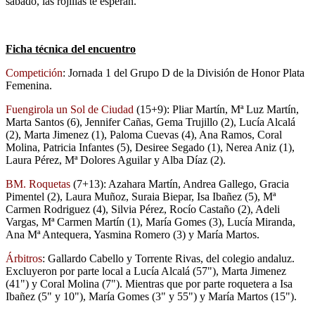
sábado, las rojillas te esperan.
Ficha técnica del encuentro
Competición
: Jornada 1 del Grupo D de la División de Honor Plata
Femenina.
Fuengirola un Sol de Ciudad
(15+9): Pliar Martín, Mª Luz Martín,
Marta Santos (6), Jennifer Cañas, Gema Trujillo (2), Lucía Alcalá
(2), Marta Jimenez (1), Paloma Cuevas (4), Ana Ramos, Coral
Molina, Patricia Infantes (5), Desiree Segado (1), Nerea Aniz (1),
Laura Pérez, Mª Dolores Aguilar y Alba Díaz (2).
BM. Roquetas
(7+13): Azahara Martín, Andrea Gallego, Gracia
Pimentel (2), Laura Muñoz, Suraia Biepar, Isa Ibañez (5), Mª
Carmen Rodriguez (4), Silvia Pérez, Rocío Castaño (2), Adeli
Vargas, Mª Carmen Martín (1), María Gomes (3), Lucía Miranda,
Ana Mª Antequera, Yasmina Romero (3) y María Martos.
Árbitros
: Gallardo Cabello y Torrente Rivas, del colegio andaluz.
Excluyeron por parte local a Lucía Alcalá (57"), Marta Jimenez
(41") y Coral Molina (7"). Mientras que por parte roquetera a Isa
Ibañez (5" y 10"), María Gomes (3" y 55") y María Martos (15").