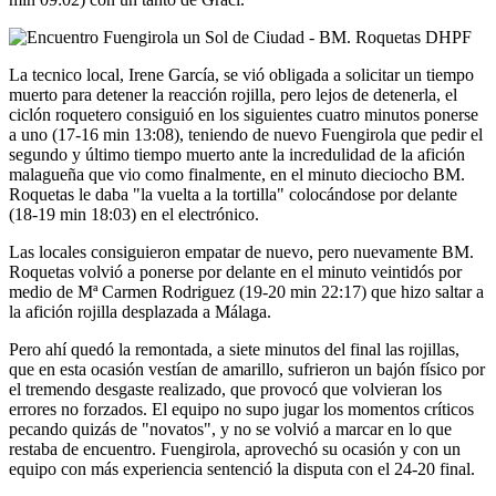
La tecnico local, Irene García, se vió obligada a solicitar un tiempo
muerto para detener la reacción rojilla, pero lejos de detenerla, el
ciclón roquetero consiguió en los siguientes cuatro minutos ponerse
a uno (17-16 min 13:08), teniendo de nuevo Fuengirola que pedir el
segundo y último tiempo muerto ante la incredulidad de la afición
malagueña que vio como finalmente, en el minuto dieciocho BM.
Roquetas le daba "la vuelta a la tortilla" colocándose por delante
(18-19 min 18:03) en el electrónico.
Las locales consiguieron empatar de nuevo, pero nuevamente BM.
Roquetas volvió a ponerse por delante en el minuto veintidós por
medio de Mª Carmen Rodriguez (19-20 min 22:17) que hizo saltar a
la afición rojilla desplazada a Málaga.
Pero ahí quedó la remontada, a siete minutos del final las rojillas,
que en esta ocasión vestían de amarillo, sufrieron un bajón físico por
el tremendo desgaste realizado, que provocó que volvieran los
errores no forzados. El equipo no supo jugar los momentos críticos
pecando quizás de "novatos", y no se volvió a marcar en lo que
restaba de encuentro. Fuengirola, aprovechó su ocasión y con un
equipo con más experiencia sentenció la disputa con el 24-20 final.