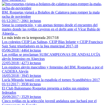
BM. Roquetas viajará a Bolaños de Calatrava para romper la mala
racha de noviembre
01/12/2017 | 2061 lecturas
Sigue la competición, y sin apenas tiempo desde el encuentro del
martes donde las rojillas cayeron en el derbi ante el Vícar Bahía de
Almería,...
Lo más leido en la temporada 2017/18
Los colegios CEIP Las Salinas, CEIP Blas Infante y CEIP Francisco
Saiz Sanz triunfadores en la liga municipal 2017-18
05/06/2018 | 4464 lecturas
Las rojillas se proclaman SUBCAMPEONAS DE ANDALUCÍA
alevín femenino en Algeciras
22/05/2018 | 4273 lecturas
Los equipos alevin masculino y femenino del BM. Roquetas a por el
CADEBA Alevín
16/05/2018 | 3945 lecturas
Lucía Miranda jugará con la española el torneo Scandibérico 2017
01/11/2017 | 3938 lecturas
El Club Balonmano Roquetas presenta a todos sus equipos
federados
20/09/2017 | 3529 lecturas
Cinco rojillas en la selección juvenil andaluza que luchará por el