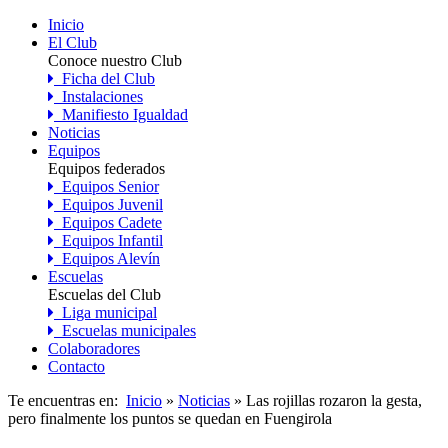
Inicio
El Club
Conoce nuestro Club
Ficha del Club
Instalaciones
Manifiesto Igualdad
Noticias
Equipos
Equipos federados
Equipos Senior
Equipos Juvenil
Equipos Cadete
Equipos Infantil
Equipos Alevín
Escuelas
Escuelas del Club
Liga municipal
Escuelas municipales
Colaboradores
Contacto
Te encuentras en:
Inicio
»
Noticias
» Las rojillas rozaron la gesta,
pero finalmente los puntos se quedan en Fuengirola