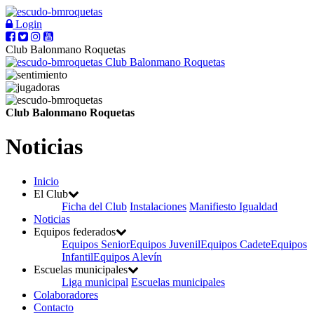
Login
Club Balonmano Roquetas
Club Balonmano Roquetas
Club Balonmano Roquetas
Noticias
Inicio
El Club
Ficha del Club
Instalaciones
Manifiesto Igualdad
Noticias
Equipos federados
Equipos Senior
Equipos Juvenil
Equipos Cadete
Equipos
Infantil
Equipos Alevín
Escuelas municipales
Liga municipal
Escuelas municipales
Colaboradores
Contacto