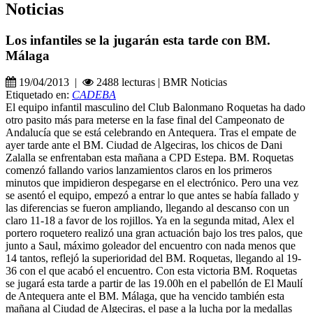
Noticias
Los infantiles se la jugarán esta tarde con BM.
Málaga
19/04/2013 |
2488 lecturas | BMR Noticias
Etiquetado en:
CADEBA
El equipo infantil masculino del Club Balonmano Roquetas ha dado
otro pasito más para meterse en la fase final del Campeonato de
Andalucía que se está celebrando en Antequera. Tras el empate de
ayer tarde ante el BM. Ciudad de Algeciras, los chicos de Dani
Zalalla se enfrentaban esta mañana a CPD Estepa. BM. Roquetas
comenzó fallando varios lanzamientos claros en los primeros
minutos que impidieron despegarse en el electrónico. Pero una vez
se asentó el equipo, empezó a entrar lo que antes se había fallado y
las diferencias se fueron ampliando, llegando al descanso con un
claro 11-18 a favor de los rojillos. Ya en la segunda mitad, Alex el
portero roquetero realizó una gran actuación bajo los tres palos, que
junto a Saul, máximo goleador del encuentro con nada menos que
14 tantos, reflejó la superioridad del BM. Roquetas, llegando al 19-
36 con el que acabó el encuentro. Con esta victoria BM. Roquetas
se jugará esta tarde a partir de las 19.00h en el pabellón de El Maulí
de Antequera ante el BM. Málaga, que ha vencido también esta
mañana al Ciudad de Algeciras, el pase a la lucha por la medallas