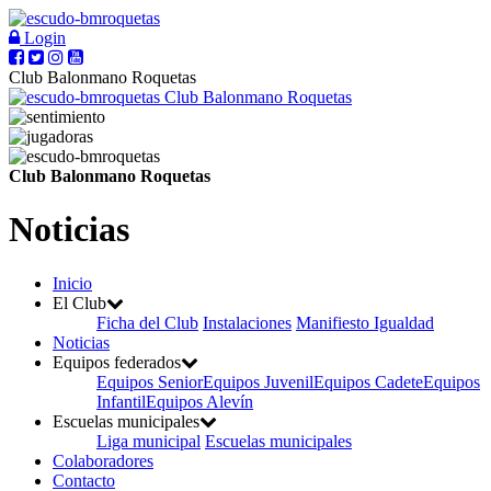
Login
Club Balonmano Roquetas
Club Balonmano Roquetas
Club Balonmano Roquetas
Noticias
Inicio
El Club
Ficha del Club
Instalaciones
Manifiesto Igualdad
Noticias
Equipos federados
Equipos Senior
Equipos Juvenil
Equipos Cadete
Equipos
Infantil
Equipos Alevín
Escuelas municipales
Liga municipal
Escuelas municipales
Colaboradores
Contacto