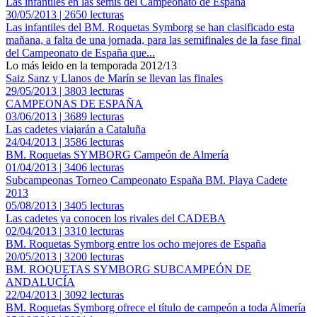
Las infantiles en las semis del Campeonato de España
30/05/2013 | 2650 lecturas
Las infantiles del BM. Roquetas Symborg se han clasificado esta
mañana, a falta de una jornada, para las semifinales de la fase final
del Campeonato de España que...
Lo más leido en la temporada 2012/13
Saiz Sanz y Llanos de Marín se llevan las finales
29/05/2013 | 3803 lecturas
CAMPEONAS DE ESPAÑA
03/06/2013 | 3689 lecturas
Las cadetes viajarán a Cataluña
24/04/2013 | 3586 lecturas
BM. Roquetas SYMBORG Campeón de Almería
01/04/2013 | 3406 lecturas
Subcampeonas Torneo Campeonato España BM. Playa Cadete
2013
05/08/2013 | 3405 lecturas
Las cadetes ya conocen los rivales del CADEBA
02/04/2013 | 3310 lecturas
BM. Roquetas Symborg entre los ocho mejores de España
20/05/2013 | 3200 lecturas
BM. ROQUETAS SYMBORG SUBCAMPEÓN DE
ANDALUCÍA
22/04/2013 | 3092 lecturas
BM. Roquetas Symborg ofrece el título de campeón a toda Almería