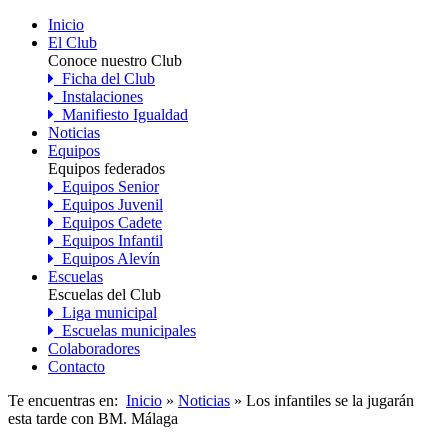
Inicio
El Club
Conoce nuestro Club
Ficha del Club
Instalaciones
Manifiesto Igualdad
Noticias
Equipos
Equipos federados
Equipos Senior
Equipos Juvenil
Equipos Cadete
Equipos Infantil
Equipos Alevín
Escuelas
Escuelas del Club
Liga municipal
Escuelas municipales
Colaboradores
Contacto
Te encuentras en:
Inicio
»
Noticias
» Los infantiles se la jugarán
esta tarde con BM. Málaga