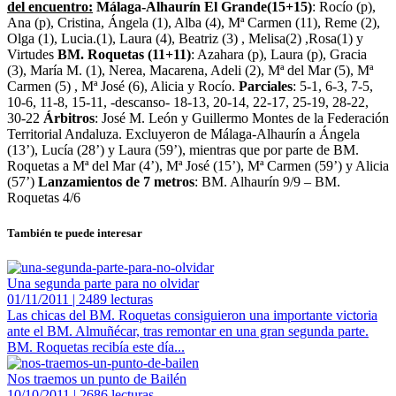
del encuentro:
Málaga-Alhaurín El Grande(15+15)
: Rocío (p),
Ana (p), Cristina, Ángela (1), Alba (4), Mª Carmen (11), Reme (2),
Olga (1), Lucia.(1), Laura (4), Beatriz (3) , Melisa(2) ,Rosa(1) y
Virtudes
BM. Roquetas (11+11)
: Azahara (p), Laura (p), Gracia
(3), María M. (1), Nerea, Macarena, Adeli (2), Mª del Mar (5), Mª
Carmen (5) , Mª José (6), Alicia y Rocío.
Parciales
: 5-1, 6-3, 7-5,
10-6, 11-8, 15-11, -descanso- 18-13, 20-14, 22-17, 25-19, 28-22,
30-22
Árbitros
: José M. León y Guillermo Montes de la Federación
Territorial Andaluza. Excluyeron de Málaga-Alhaurín a Ángela
(13’), Lucía (28’) y Laura (59’), mientras que por parte de BM.
Roquetas a Mª del Mar (4’), Mª José (15’), Mª Carmen (59’) y Alicia
(57’)
Lanzamientos de 7 metros
: BM. Alhaurín 9/9 – BM.
Roquetas 4/6
También te puede interesar
Una segunda parte para no olvidar
01/11/2011 | 2489 lecturas
Las chicas del BM. Roquetas consiguieron una importante victoria
ante el BM. Almuñécar, tras remontar en una gran segunda parte.
BM. Roquetas recibía este día...
Nos traemos un punto de Bailén
10/10/2011 | 2686 lecturas