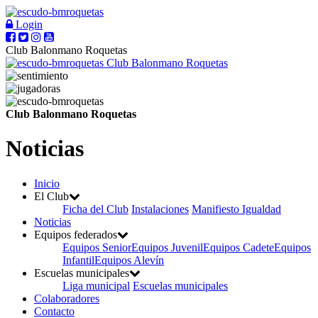
Login
Club Balonmano Roquetas
Club Balonmano Roquetas
Club Balonmano Roquetas
Noticias
Inicio
El Club
Ficha del Club
Instalaciones
Manifiesto Igualdad
Noticias
Equipos federados
Equipos Senior
Equipos Juvenil
Equipos Cadete
Equipos
Infantil
Equipos Alevín
Escuelas municipales
Liga municipal
Escuelas municipales
Colaboradores
Contacto