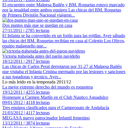
El encuentro entre Malpesa Bailén y BM. Roquetas estuvo marcado
por la igualdad entre ambos equipos Las chicas del BM. Roquetas
de Primera División Nacional viajaron...
Dos puntos más que se quedan en casa
27/11/2011 | 2785 lecturas
El Infanta se ha convertido en un fortín para las rojillas. Ayer sábado
las chicas del BM. Roquetas recibían en casa al Colegio Los Olivos,
equipo malagueño que...
Victoria trabajada antes del parón navideño
18/12/2011 | 2917 lecturas
Las chicas de Carlos Peral derrotaron por 31-27 al Malpesa Bailén
que visitaba el Infanta Cristina mermado por las lesiones y sanciones
a sus jugadoras y tecnico. Ayer...
Lo más leido en la temporada 2011/12
La mejor extremo derecho del mundo es roquetera
19/12/2011 | 4255 lecturas
Homenaje a Carmen Martín en el Club Nautico Aguadulce
09/01/2012 | 4118 lecturas
Tres equipos clasificados para el Campeonato de Andalucía
21/03/2012 | 4117 lecturas
MEGASA nuevo patrocinador Infantil femenino
13/12/2011 | 3874 lecturas