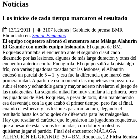
Noticias
Los inicios de cada tiempo marcaron el resultado
13/12/2011 |
3107 lecturas | Gabinete de prensa BMR
Etiquetado en:
Senior Femenino
El equipo roquetero afrontó el encuentro ante Málaga Alahurín
El Grande con medio equipo lesionado.
El equipo de BM.
Roquetas afrontaba el encuentro ante el segundo clasificado
diezmado por las lesiones, algunas de más larga duración y otras del
encuentro anterior contra Fuengirola. El equipo salió a la pista algo
frío, con varias jugadoras tocadas por las lesiones, el Alhaurín
endosó un parcial de 5 – 1, y esa fue la diferencia que marcó esta
primera mitad. A partir de ese momento las roqueteras empezaron a
subir el tono y echándole garra y mayor acierto nivelaron el juego de
las malagueñas. La segunda mitad fue muy similar a la primera, pero
las jugadoras de BM. Roquetas, a pesar de todo, iban manteniendo
esa desventaja con la que acabó el primer tiempo, pero fue al final,
cuando el esfuerzo y las lesiones pasaron factura, llegando el
resultado hasta los ocho goles de diferencia para las malagueñas.
Hay que resaltar el carácter que le pusieron las jugadoras roqueteras,
que a pesar de estar varias lesionadas, con dolor y molestias
quisieran jugar el partido. Final del encuentro: MÁLAGA
ALHAURÍN EL GRANDE, 30 – BM. Roquetas, 22
Ficha técnica