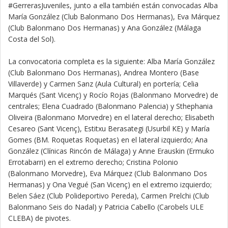
#GerrerasJuveniles, junto a ella también están convocadas Alba
María González (Club Balonmano Dos Hermanas), Eva Márquez
(Club Balonmano Dos Hermanas) y Ana González (Málaga
Costa del Sol).
La convocatoria completa es la siguiente: Alba María González
(Club Balonmano Dos Hermanas), Andrea Montero (Base
Villaverde) y Carmen Sanz (Aula Cultural) en portería; Celia
Marqués (Sant Vicenç) y Rocío Rojas (Balonmano Morvedre) de
centrales; Elena Cuadrado (Balonmano Palencia) y Sthephania
Oliveira (Balonmano Morvedre) en el lateral derecho; Elisabeth
Cesareo (Sant Vicenç), Estitxu Berasategi (Usurbil KE) y María
Gomes (BM. Roquetas Roquetas) en el lateral izquierdo; Ana
González (Clínicas Rincón de Málaga) y Anne Erauskin (Ermuko
Errotabarri) en el extremo derecho; Cristina Polonio
(Balonmano Morvedre), Eva Márquez (Club Balonmano Dos
Hermanas) y Ona Vegué (San Vicenç) en el extremo izquierdo;
Belen Sáez (Club Polideportivo Pereda), Carmen Prelchi (Club
Balonmano Seis do Nadal) y Patricia Cabello (Carobels ULE
CLEBA) de pivotes.