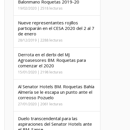
Balonmano Roquetas 2019-20
19/02/2020 | 2518 lecturas
Nueve representantes rojillos
participarán en el CESA 2020 del 2 al 7
de enero
28/12/2019 | 2288 lecturas
Derrota en el derbi del MJ
Agroasesores BM. Roquetas para
comenzar el 2020
15/01/2020 | 2198 lecturas
Al Senator Hotels BM. Roquetas Bahía
Almería se le escapa un punto ante el
correoso Pozuelo
27/01/2020 | 2061 lecturas
Duelo transcendental para las
aspiraciones del Senator Hotels ante
el BM. Sanse