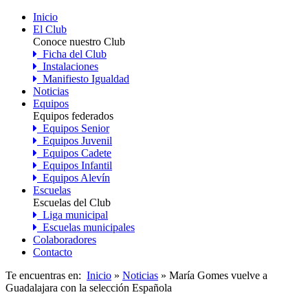
Inicio
El Club
Conoce nuestro Club
Ficha del Club
Instalaciones
Manifiesto Igualdad
Noticias
Equipos
Equipos federados
Equipos Senior
Equipos Juvenil
Equipos Cadete
Equipos Infantil
Equipos Alevín
Escuelas
Escuelas del Club
Liga municipal
Escuelas municipales
Colaboradores
Contacto
Te encuentras en:
Inicio
»
Noticias
» María Gomes vuelve a
Guadalajara con la selección Española