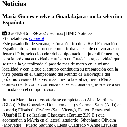
Noticias
María Gomes vuelve a Guadalajara con la selección
Española
05/04/2016 |
2625 lecturas | BMR Noticias
Etiquetado en:
General
Este pasado fin de semana, el área técnica de la Real Federación
Española de balonmano nos comunicaba la lista de convocadas de
Jenaro Félix, seleccionador del equipo nacional juvenil femenino,
para la próxima actividad de trabajo en Guadalajara, actividad que
se une a la ya realizada el pasado mes de marzo en la misma
localidad y con la que el equipo continuará su preparación con la
vista puesta en el Campeonato del Mundo de Eslovaquia del
próximo verano. Una vez más nuestra lateral izquierdo María
Gomes cuenta con la confianza del seleccionador que vuelve a ser
llamada con el equipo nacional.
Junto a María, la convocatoria se completa con Alba Martínez
(Gijón), Alba González (Dos Hermanas) y Carmen Sanz (Aula) en
portería; Elisabeth Cesáreo (Sant Vicenç), Estitxu Berasategi
(Usurbil K.E.) e Izaskun Olasagasti (Zarautz Z.K.E.) que
acompañan a MAría en el lateral izquierdo; Sthephania Oliveira
(Morvedre – Puerto Sagunto), Elena Cuadrado y Anne Erauskin