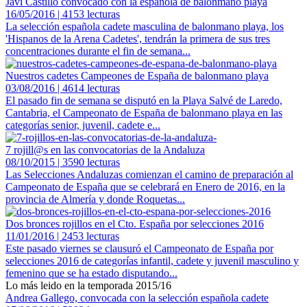
Javi Castillo convocado con la española de balonmano playa
16/05/2016 | 4153 lecturas
La selección española cadete masculina de balonmano playa, los
'Hispanos de la Arena Cadetes', tendrán la primera de sus tres
concentraciones durante el fin de semana...
Nuestros cadetes Campeones de España de balonmano playa
03/08/2016 | 4614 lecturas
El pasado fin de semana se disputó en la Playa Salvé de Laredo,
Cantabria, el Campeonato de España de balonmano playa en las
categorías senior, juvenil, cadete e...
7 rojill@s en las convocatorias de la Andaluza
08/10/2015 | 3590 lecturas
Las Selecciones Andaluzas comienzan el camino de preparación al
Campeonato de España que se celebrará en Enero de 2016, en la
provincia de Almería y donde Roquetas...
Dos bronces rojillos en el Cto. España por selecciones 2016
11/01/2016 | 2453 lecturas
Este pasado viernes se clausuró el Campeonato de España por
selecciones 2016 de categorías infantil, cadete y juvenil masculino y
femenino que se ha estado disputando...
Lo más leido en la temporada 2015/16
Andrea Gallego, convocada con la selección española cadete