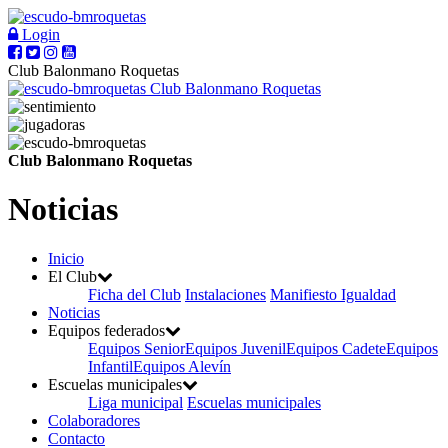
Login
Club Balonmano Roquetas
Club Balonmano Roquetas
Club Balonmano Roquetas
Noticias
Inicio
El Club
Ficha del Club
Instalaciones
Manifiesto Igualdad
Noticias
Equipos federados
Equipos Senior
Equipos Juvenil
Equipos Cadete
Equipos
Infantil
Equipos Alevín
Escuelas municipales
Liga municipal
Escuelas municipales
Colaboradores
Contacto