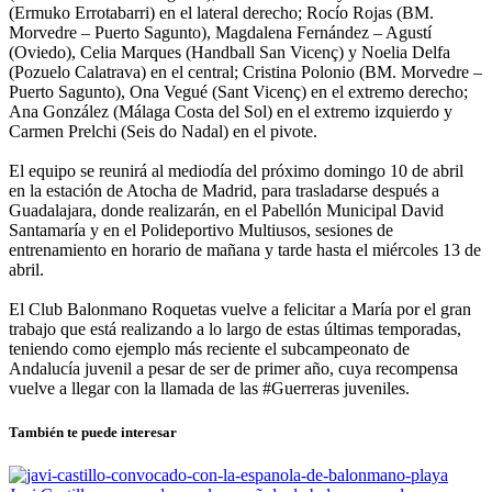
(Ermuko Errotabarri) en el lateral derecho; Rocío Rojas (BM.
Morvedre – Puerto Sagunto), Magdalena Fernández – Agustí
(Oviedo), Celia Marques (Handball San Vicenç) y Noelia Delfa
(Pozuelo Calatrava) en el central; Cristina Polonio (BM. Morvedre –
Puerto Sagunto), Ona Vegué (Sant Vicenç) en el extremo derecho;
Ana González (Málaga Costa del Sol) en el extremo izquierdo y
Carmen Prelchi (Seis do Nadal) en el pivote.
El equipo se reunirá al mediodía del próximo domingo 10 de abril
en la estación de Atocha de Madrid, para trasladarse después a
Guadalajara, donde realizarán, en el Pabellón Municipal David
Santamaría y en el Polideportivo Multiusos, sesiones de
entrenamiento en horario de mañana y tarde hasta el miércoles 13 de
abril.
El Club Balonmano Roquetas vuelve a felicitar a María por el gran
trabajo que está realizando a lo largo de estas últimas temporadas,
teniendo como ejemplo más reciente el subcampeonato de
Andalucía juvenil a pesar de ser de primer año, cuya recompensa
vuelve a llegar con la llamada de las #Guerreras juveniles.
También te puede interesar