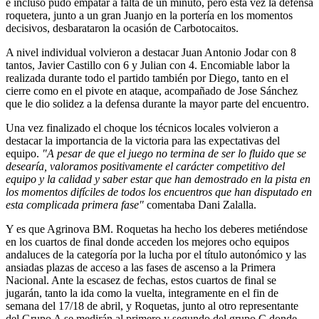
e incluso pudo empatar a falta de un minuto, pero esta vez la defensa
roquetera, junto a un gran Juanjo en la portería en los momentos
decisivos, desbarataron la ocasión de Carbotocaitos.
A nivel individual volvieron a destacar Juan Antonio Jodar con 8
tantos, Javier Castillo con 6 y Julian con 4. Encomiable labor la
realizada durante todo el partido también por Diego, tanto en el
cierre como en el pivote en ataque, acompañado de Jose Sánchez
que le dio solidez a la defensa durante la mayor parte del encuentro.
Una vez finalizado el choque los técnicos locales volvieron a
destacar la importancia de la victoria para las expectativas del
equipo.
"A pesar de que el juego no termina de ser lo fluido que se
desearía, valoramos positivamente el carácter competitivo del
equipo y la calidad y saber estar que han demostrado en la pista en
los momentos difíciles de todos los encuentros que han disputado en
esta complicada primera fase"
comentaba Dani Zalalla.
Y es que Agrinova BM. Roquetas ha hecho los deberes metiéndose
en los cuartos de final donde acceden los mejores ocho equipos
andaluces de la categoría por la lucha por el título autonómico y las
ansiadas plazas de acceso a las fases de ascenso a la Primera
Nacional. Ante la escasez de fechas, estos cuartos de final se
jugarán, tanto la ida como la vuelta, integramente en el fin de
semana del 17/18 de abril, y Roquetas, junto al otro representante
del Grupo A se medirán al primero y segundo del grupo C donde