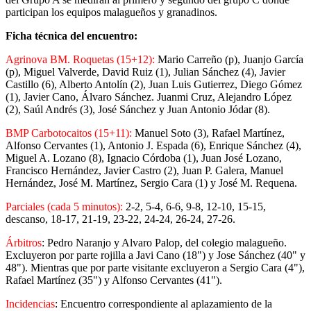
participan los equipos malagueños y granadinos.
Ficha técnica del encuentro:
Agrinova BM. Roquetas (15+12):
Mario Carreño (p), Juanjo García
(p), Miguel Valverde, David Ruiz (1), Julian Sánchez (4), Javier
Castillo (6), Alberto Antolín (2), Juan Luis Gutierrez, Diego Gómez
(1), Javier Cano, Álvaro Sánchez. Juanmi Cruz, Alejandro López
(2), Saúl Andrés (3), José Sánchez y Juan Antonio Jódar (8).
BMP Carbotocaitos (15+11):
Manuel Soto (3), Rafael Martínez,
Alfonso Cervantes (1), Antonio J. Espada (6), Enrique Sánchez (4),
Miguel A. Lozano (8), Ignacio Córdoba (1), Juan José Lozano,
Francisco Hernández, Javier Castro (2), Juan P. Galera, Manuel
Hernández, José M. Martínez, Sergio Cara (1) y José M. Requena.
Parciales (cada 5 minutos):
2-2, 5-4, 6-6, 9-8, 12-10, 15-15,
descanso, 18-17, 21-19, 23-22, 24-24, 26-24, 27-26.
Árbitros
: Pedro Naranjo y Alvaro Palop, del colegio malagueño.
Excluyeron por parte rojilla a Javi Cano (18") y Jose Sánchez (40" y
48"). Mientras que por parte visitante excluyeron a Sergio Cara (4"),
Rafael Martínez (35") y Alfonso Cervantes (41").
Incidencias
: Encuentro correspondiente al aplazamiento de la