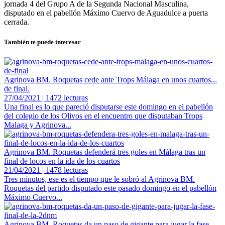
jornada 4 del Grupo A de la Segunda Nacional Masculina,
disputado en el pabellón Máximo Cuervo de Aguadulce a puerta
cerrada.
También te puede interesar
Agrinova BM. Roquetas cede ante Trops Málaga en unos cuartos...
de final.
27/04/2021 | 1472 lecturas
Una final es lo que pareció disputarse este domingo en el pabellón
del colegio de los Olivos en el encuentro que disputaban Trops
Malaga y Agrinova...
Agrinova BM. Roquetas defenderá tres goles en Málaga tras un
final de locos en la ida de los cuartos
21/04/2021 | 1478 lecturas
Tres minutos, ese es el tiempo que le sobró al Agrinova BM.
Roquetas del partido disputado este pasado domingo en el pabellón
Máximo Cuervo...
Agrinova BM. Roquetas da un paso de gigante para jugar la fase