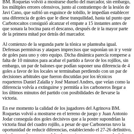
BM. Roquetas volvió a mostrarse dueño del marcador, sin embargo,
los múltiples errores ofensivos, junto al contratiempo de la lesión de
Javi Cano, que sufrió un esguince de tobillo, le impedían establecer
una diferencia de goles que le diese tranquilidad, hasta tal punto que
Carbotocaitos consiguió alcanzar el empate a 15 instantes antes de
que sonara la bocina para el descanso, después de ir la mayor parte
de la primera mitad por detrás del marcador.
Al comienzo de la segunda parte la tónica se planteaba igual.
Defensas permisivas y ataques imprecisos que suponían un ir y venir
de goles para uno y otro equipo. Dicha dinámica parecía romperse a
falta de 10 minutos para acabar el partido a favor de los rojillos, sin
embargo, un par de balones que podían suponer una diferencia de 4
goles a favor de los locales se terminaban perdiendo con un par de
decisiones arbitrales que fueron discutidas por los técnicos
roqueteros Daniel Zalalla y José Manuel Andres, que veían como la
diferencia volvía a extinguirse y permitía a los carboneros llegar a
los últimos minutos del partido con posibilidades de llevarse la
victoria.
En ese momento la calidad de los jugadores del Agrinova BM.
Roquetas volvió a mostrarse en el terreno de juego y Juan Antonio
Jodar conseguía dos goles decisivos que a la postre supondrían la
victoria final del cuadro rojillo, a pesar de que Carboneras tuvo la
oportunidad de reducir diferencias, estableciendo el 27-26 definitivo,