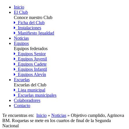
Inicio
El Club
Conoce nuestro Club
Ficha del Club
Instalaciones
Manifiesto Igualdad
Noticias
Equipos
Equipos federados
Equipos Senior
Equipos Juvenil
Equipos Cadete
Equipos Infantil
Equipos Alevín
Escuelas
Escuelas del Club
Liga municipal
Escuelas municipales
Colaboradores
Contacto
Te encuentras en:
Inicio
»
Noticias
» Objetivo cumplido, Agrinova
BM. Roquetas se mete en los cuartos de final de la Segunda
Nacional