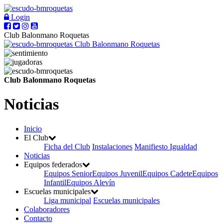
Login
Club Balonmano Roquetas
Club Balonmano Roquetas
Club Balonmano Roquetas
Noticias
Inicio
El Club
Ficha del Club
Instalaciones
Manifiesto Igualdad
Noticias
Equipos federados
Equipos Senior
Equipos Juvenil
Equipos Cadete
Equipos
Infantil
Equipos Alevín
Escuelas municipales
Liga municipal
Escuelas municipales
Colaboradores
Contacto