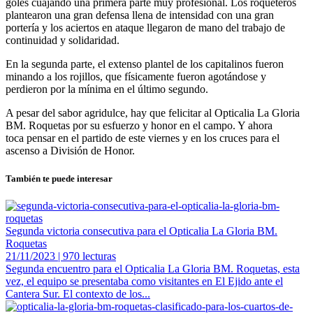
goles cuajando una primera parte muy profesional. Los roqueteros
plantearon una gran defensa llena de intensidad con una gran
portería y los aciertos en ataque llegaron de mano del trabajo de
continuidad y solidaridad.
En la segunda parte, el extenso plantel de los capitalinos fueron
minando a los rojillos, que físicamente fueron agotándose y
perdieron por la mínima en el último segundo.
A pesar del sabor agridulce, hay que felicitar al Opticalia La Gloria
BM. Roquetas por su esfuerzo y honor en el campo. Y ahora
toca pensar en el partido de este viernes y en los cruces para el
ascenso a División de Honor.
También te puede interesar
Segunda victoria consecutiva para el Opticalia La Gloria BM.
Roquetas
21/11/2023 | 970 lecturas
Segunda encuentro para el Opticalia La Gloria BM. Roquetas, esta
vez, el equipo se presentaba como visitantes en El Ejido ante el
Cantera Sur. El contexto de los...