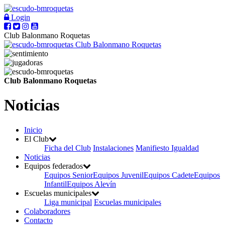
Login
Club Balonmano Roquetas
Club Balonmano Roquetas
Club Balonmano Roquetas
Noticias
Inicio
El Club
Ficha del Club
Instalaciones
Manifiesto Igualdad
Noticias
Equipos federados
Equipos Senior
Equipos Juvenil
Equipos Cadete
Equipos
Infantil
Equipos Alevín
Escuelas municipales
Liga municipal
Escuelas municipales
Colaboradores
Contacto