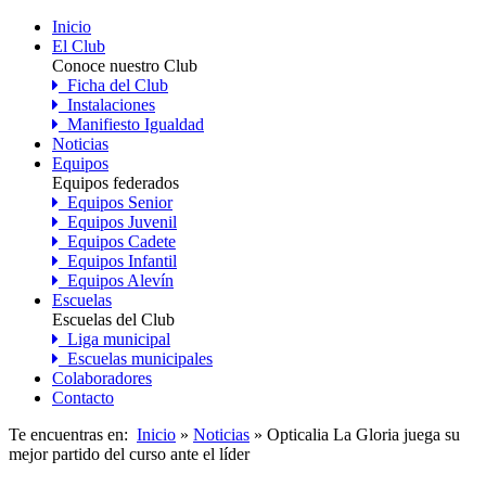
Inicio
El Club
Conoce nuestro Club
Ficha del Club
Instalaciones
Manifiesto Igualdad
Noticias
Equipos
Equipos federados
Equipos Senior
Equipos Juvenil
Equipos Cadete
Equipos Infantil
Equipos Alevín
Escuelas
Escuelas del Club
Liga municipal
Escuelas municipales
Colaboradores
Contacto
Te encuentras en:
Inicio
»
Noticias
» Opticalia La Gloria juega su
mejor partido del curso ante el líder