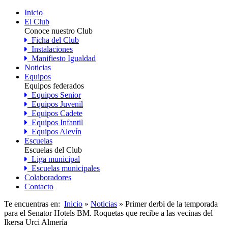
Inicio
El Club
Conoce nuestro Club
Ficha del Club
Instalaciones
Manifiesto Igualdad
Noticias
Equipos
Equipos federados
Equipos Senior
Equipos Juvenil
Equipos Cadete
Equipos Infantil
Equipos Alevín
Escuelas
Escuelas del Club
Liga municipal
Escuelas municipales
Colaboradores
Contacto
Te encuentras en:
Inicio
»
Noticias
» Primer derbi de la temporada
para el Senator Hotels BM. Roquetas que recibe a las vecinas del
Ikersa Urci Almería