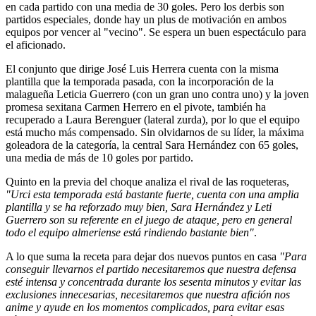
en cada partido con una media de 30 goles. Pero los derbis son
partidos especiales, donde hay un plus de motivación en ambos
equipos por vencer al "vecino". Se espera un buen espectáculo para
el aficionado.
El conjunto que dirige José Luis Herrera cuenta con la misma
plantilla que la temporada pasada, con la incorporación de la
malagueña Leticia Guerrero (con un gran uno contra uno) y la joven
promesa sexitana Carmen Herrero en el pivote, también ha
recuperado a Laura Berenguer (lateral zurda), por lo que el equipo
está mucho más compensado. Sin olvidarnos de su líder, la máxima
goleadora de la categoría, la central Sara Hernández con 65 goles,
una media de más de 10 goles por partido.
Quinto en la previa del choque analiza el rival de las roqueteras,
"Urci esta temporada está bastante fuerte, cuenta con una amplia
plantilla y se ha reforzado muy bien, Sara Hernández y Leti
Guerrero son su referente en el juego de ataque, pero en general
todo el equipo almeriense está rindiendo bastante bien"
.
A lo que suma la receta para dejar dos nuevos puntos en casa
"Para
conseguir llevarnos el partido necesitaremos que nuestra defensa
esté intensa y concentrada durante los sesenta minutos y evitar las
exclusiones innecesarias, necesitaremos que nuestra afición nos
anime y ayude en los momentos complicados, para evitar esas