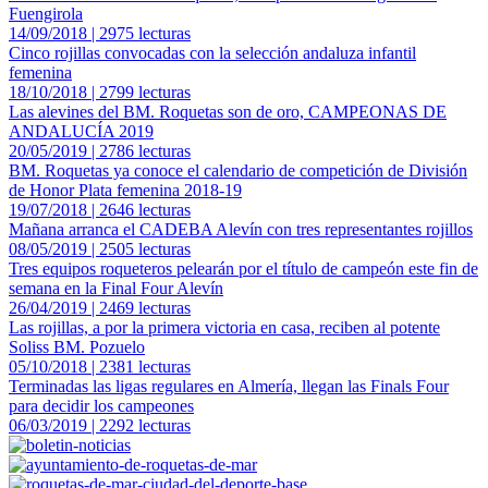
Fuengirola
14/09/2018 | 2975 lecturas
Cinco rojillas convocadas con la selección andaluza infantil
femenina
18/10/2018 | 2799 lecturas
Las alevines del BM. Roquetas son de oro, CAMPEONAS DE
ANDALUCÍA 2019
20/05/2019 | 2786 lecturas
BM. Roquetas ya conoce el calendario de competición de División
de Honor Plata femenina 2018-19
19/07/2018 | 2646 lecturas
Mañana arranca el CADEBA Alevín con tres representantes rojillos
08/05/2019 | 2505 lecturas
Tres equipos roqueteros pelearán por el título de campeón este fin de
semana en la Final Four Alevín
26/04/2019 | 2469 lecturas
Las rojillas, a por la primera victoria en casa, reciben al potente
Soliss BM. Pozuelo
05/10/2018 | 2381 lecturas
Terminadas las ligas regulares en Almería, llegan las Finals Four
para decidir los campeones
06/03/2019 | 2292 lecturas