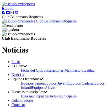
Login
Club Balonmano Roquetas
Club Balonmano Roquetas
Club Balonmano Roquetas
Noticias
Inicio
El Club
Ficha del Club
Instalaciones
Manifiesto Igualdad
Noticias
Equipos federados
Equipos Senior
Equipos Juvenil
Equipos Cadete
Equipos
Infantil
Equipos Alevín
Escuelas municipales
Liga municipal
Escuelas municipales
Colaboradores
Contacto