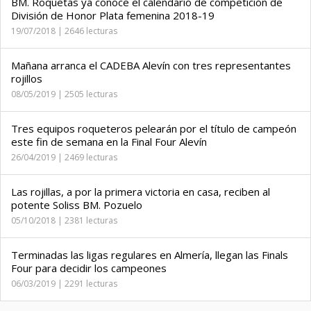
BM. Roquetas ya conoce el calendario de competición de
División de Honor Plata femenina 2018-19
19/07/2018 | 2646 lecturas
Mañana arranca el CADEBA Alevín con tres representantes
rojillos
08/05/2019 | 2505 lecturas
Tres equipos roqueteros pelearán por el título de campeón
este fin de semana en la Final Four Alevín
26/04/2019 | 2469 lecturas
Las rojillas, a por la primera victoria en casa, reciben al
potente Soliss BM. Pozuelo
05/10/2018 | 2381 lecturas
Terminadas las ligas regulares en Almería, llegan las Finals
Four para decidir los campeones
06/03/2019 | 2291 lecturas