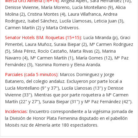
Ikersa Urci Almería (16+14)
: Ángela Alpert, Sara Hernández (10),
Denisse Vivienne, María Moreno, Lucía Montellano (9), Alicia
Molina (2), Cristina Montes (4), Laura Villafranca, Andrea
Rodriguez, Isabel Sánchez, Lucila Llamosas, Leticia Juan (3),
Carmen Martín (2) y Marta Ontiveros.
Senator Hotels BM. Roquetas (15+15)
: Lucía Miranda (p), Graci
Pimentel, Laura Muñoz, Suraia Biepar (2), Mª Carmen Rodriguez
(5), Silvia Pérez, Rocío Castaño, Marta Rivas (2), Marina
Navarro (4), Mª Carmen Martín (1), María Gomes (12), Mª Paz
Fernández (3), Yasmina Romero y Elena Aranda.
Parciales (cada 5 minutos)
: Marcos Dominguez y Jorge
Batanero, del colegio andaluz. Excluyeron por parte local a
Lucía Montellano (9" y 37"), Lucila Llanosas (13") y Denisse
Vivienne (33"). Mientras que por parte roquetera a Mª Carmen
Martín (22" y 27"), Suraia Biepar (31") y Mª Paz Fernández (42").
Incidencias
: Encuentro correspondiente a la vigésima jornada de
la División de Honor Plata Femenina disputado en el pabellón
Moisés ruiz de Almería ante 180 espectadores.