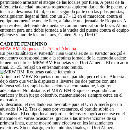
permitiendo arrastrar el ataque de las locales por fuera. A pesar de la
diferencia de edad, nuestras roqueteras supieron dar el do de pecho, y
tras ir al descanso 14 - 4, en una segunda parte con las pilas puestas,
consiguieron llegar al final con un 27 - 12 en el marcador, contra el
equipo momentáneamente líder, a falta de una jornada de Roquetas A
por resolver, debiendo de quedarse con un buen sabor de boca. Ahora
entrenan para una doble jornada a la vuelta del puente contra el equipo
ejidense y uno de los urcitanos, Cantera Sur y Urci C.
CADETE FEMENINO
MRW BM. Roquetas 21-25 Urci Almería
En pasado sábado el Pabellón Juan González de El Parador acogió el
encuentro correspondiente a la séptima jornada de la categoría cadete
femenino entre el MRW BM Roquetas y el Urci Almería. El marcador
final, 21-25, reflejó un enfrentamiento reñido.
Al inicio el MRW Roquetas dominó el partido, pero el Urci Almería
dejó claro que venía dispuesto a llevarse los dos puntos con una
defensa sólida y rápidas transiciones al contraataque, lograron
adelantarse. No obstante, el MRW BM Roquetas respondió con
carácter y buen juego colectivo, manteniéndose siempre cerca en el
marcador.
Al descanso, el resultado era favorable para el Urci Almería por un
ajustado 10-12. Tras el paso por vestuarios, el partido subió en
intensidad. El equipo local mejoró su defensa y logró acercarse en el
marcador en varias ocasiones, gracias a las intervenciones de su
primera línea, que se mostró muy efectiva en los lanzamientos
exteriores. Sin embargo, en los minutos finales, el Urci Almería