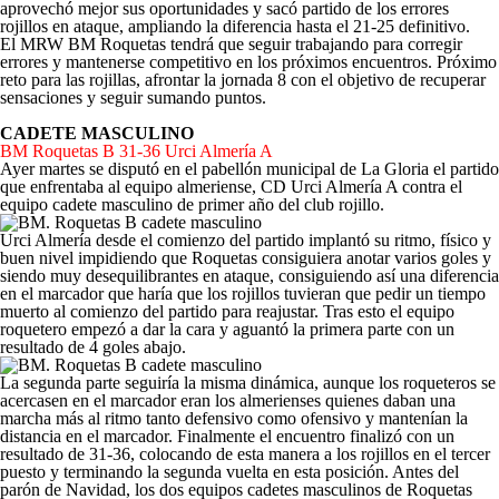
aprovechó mejor sus oportunidades y sacó partido de los errores
rojillos en ataque, ampliando la diferencia hasta el 21-25 definitivo.
El MRW BM Roquetas tendrá que seguir trabajando para corregir
errores y mantenerse competitivo en los próximos encuentros. Próximo
reto para las rojillas, afrontar la jornada 8 con el objetivo de recuperar
sensaciones y seguir sumando puntos.
CADETE MASCULINO
BM Roquetas B 31-36 Urci Almería A
Ayer martes se disputó en el pabellón municipal de La Gloria el partido
que enfrentaba al equipo almeriense, CD Urci Almería A contra el
equipo cadete masculino de primer año del club rojillo.
Urci Almería desde el comienzo del partido implantó su ritmo, físico y
buen nivel impidiendo que Roquetas consiguiera anotar varios goles y
siendo muy desequilibrantes en ataque, consiguiendo así una diferencia
en el marcador que haría que los rojillos tuvieran que pedir un tiempo
muerto al comienzo del partido para reajustar. Tras esto el equipo
roquetero empezó a dar la cara y aguantó la primera parte con un
resultado de 4 goles abajo.
La segunda parte seguiría la misma dinámica, aunque los roqueteros se
acercasen en el marcador eran los almerienses quienes daban una
marcha más al ritmo tanto defensivo como ofensivo y mantenían la
distancia en el marcador. Finalmente el encuentro finalizó con un
resultado de 31-36, colocando de esta manera a los rojillos en el tercer
puesto y terminando la segunda vuelta en esta posición. Antes del
parón de Navidad, los dos equipos cadetes masculinos de Roquetas