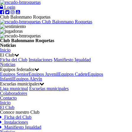
Login
Club Balonmano Roquetas
Club Balonmano Roquetas
Club Balonmano Roquetas
Noticias
Inicio
El Club
Ficha del Club
Instalaciones
Manifiesto Igualdad
Noticias
Equipos federados
Equipos Senior
Equipos Juvenil
Equipos Cadete
Equipos
Infantil
Equipos Alevín
Escuelas municipales
Liga municipal
Escuelas municipales
Colaboradores
Contacto
Inicio
El Club
Conoce nuestro Club
Ficha del Club
Instalaciones
Manifiesto Igualdad
Noticias