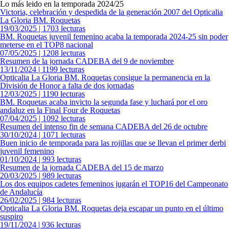
Lo más leido en la temporada 2024/25
Victoria, celebración y despedida de la generación 2007 del Opticalia
La Gloria BM. Roquetas
19/03/2025 | 1703 lecturas
BM. Roquetas juvenil femenino acaba la temporada 2024-25 sin poder
meterse en el TOP8 nacional
07/05/2025 | 1208 lecturas
Resumen de la jornada CADEBA del 9 de noviembre
13/11/2024 | 1199 lecturas
Opticalia La Gloria BM. Roquetas consigue la permanencia en la
División de Honor a falta de dos jornadas
12/03/2025 | 1190 lecturas
BM. Roquetas acaba invicto la segunda fase y luchará por el oro
andaluz en la Final Four de Roquetas
07/04/2025 | 1092 lecturas
Resumen del intenso fin de semana CADEBA del 26 de octubre
30/10/2024 | 1071 lecturas
Buen inicio de temporada para las rojillas que se llevan el primer derbi
juvenil femenino
01/10/2024 | 993 lecturas
Resumen de la jornada CADEBA del 15 de marzo
20/03/2025 | 989 lecturas
Los dos equipos cadetes femeninos jugarán el TOP16 del Campeonato
de Andalucía
26/02/2025 | 984 lecturas
Opticalia La Gloria BM. Roquetas deja escapar un punto en el último
suspiro
19/11/2024 | 936 lecturas