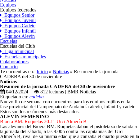
Equipos
Equipos federados
Equipos Senior
Equipos Juvenil
Equipos Cadete
Equipos Infantil
Equipos Alevín
Escuelas
Escuelas del Club
Liga municipal
Escuelas municipales
Colaboradores
Contacto
Te encuentras en:
Inicio
»
Noticias
» Resumen de la jornada
CADEBA del 30 de noviembre
Noticias
Resumen de la jornada CADEBA del 30 de noviembre
04/12/2024 |
812 lecturas | BMR Noticias
Etiquetado en:
cadeba
Nuevo fin de semana con encuentros para los equipos rojillos en la
fase provincial del Campeonato de Andalucía alevín, infantil y cadete.
Estos son los resúmenes más destacados.
ALEVÍN FEMENINO
Bioera BM. Roquetas 20-11 Urci Almería B
Las alevines del Bioera BM. Roquetas daban el pistoletazo de salida a
la jornada del sábado, a las 9:00h contra las capitalinas del Urci
Almería B, rival de su misma edad que alcanzaba el cuarto puesto en la