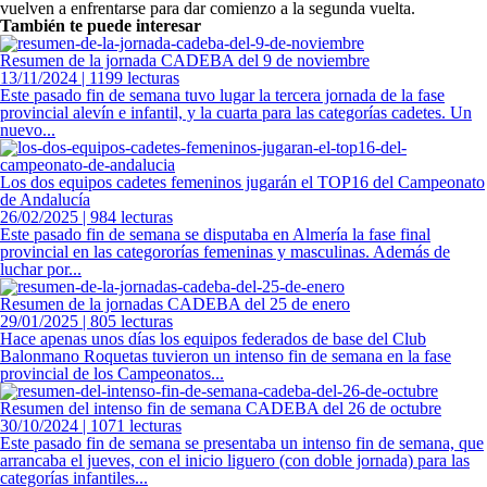
vuelven a enfrentarse para dar comienzo a la segunda vuelta.
También te puede interesar
Resumen de la jornada CADEBA del 9 de noviembre
13/11/2024 | 1199 lecturas
Este pasado fin de semana tuvo lugar la tercera jornada de la fase
provincial alevín e infantil, y la cuarta para las categorías cadetes. Un
nuevo...
Los dos equipos cadetes femeninos jugarán el TOP16 del Campeonato
de Andalucía
26/02/2025 | 984 lecturas
Este pasado fin de semana se disputaba en Almería la fase final
provincial en las categororías femeninas y masculinas. Además de
luchar por...
Resumen de la jornadas CADEBA del 25 de enero
29/01/2025 | 805 lecturas
Hace apenas unos días los equipos federados de base del Club
Balonmano Roquetas tuvieron un intenso fin de semana en la fase
provincial de los Campeonatos...
Resumen del intenso fin de semana CADEBA del 26 de octubre
30/10/2024 | 1071 lecturas
Este pasado fin de semana se presentaba un intenso fin de semana, que
arrancaba el jueves, con el inicio liguero (con doble jornada) para las
categorías infantiles...