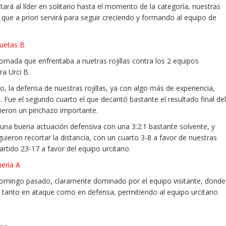
ará al líder en solitario hasta el momento de la categoría, nuestras
ue a priori servirá para seguir creciendo y formando al equipo de
quetas B
ornada que enfrentaba a nuetras rojillas contra los 2 equipos
ra Urci B.
, la defensa de nuestras rojillas, ya con algo más de experiencia,
. Fue el segundo cuarto el que decantó bastante el resultado final del
vieron un pinchazo importante.
 una buena actuación defensiva con una 3:2:1 bastante solvente, y
uieron recortar la distancia, con un cuarto 3-8 a favor de nuestras
partido 23-17 a favor del equipo urcitano.
ería A
domingo pasado, claramente dominado por el equipo visitante, donde
as tanto en ataque como en defensa, permitiendo al equipo urcitano