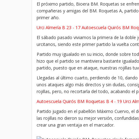
El próximo partido, Bioera BM. Roquetas se enfrent
compañeras y amigas del BM. Roquetas A, partido q
primer año.
Urci Almería B 23 - 17 Autoescuela Quirós BM Ro
El sábado pasado viviamos la primera de la doble j
urcitanos, siendo este primer partido la vuelta cont
Partido muy igualado en su inicio, donde sobre todo
hizo que el partido se mantiviera bastante igualado
partido, puesto que en ataque, nuestras rojillas tu
Llegadas al último cuarto, perdiendo de 10, dando
unos ataques algo más directos y sin dudas, consig
rojillas, pero, no recortarla del todo, acabando el 
Autoescuela Quirós BM Roquetas B 4 - 19 Urci Alm
Partido jugado en el pabellón Máximo Cuervo, el 
las rojillas no dieron su mejor versión, confundid
crear una gran ventaja en el marcador.