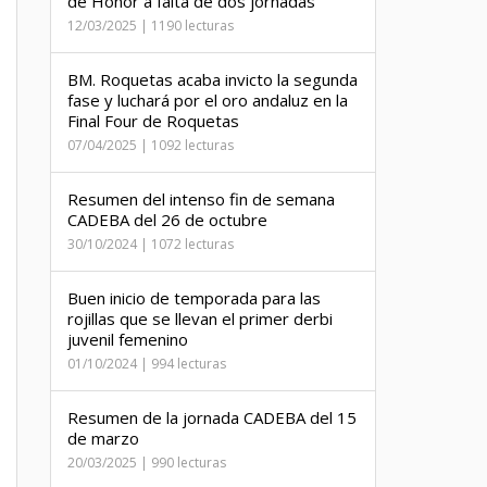
de Honor a falta de dos jornadas
12/03/2025 | 1190 lecturas
BM. Roquetas acaba invicto la segunda
fase y luchará por el oro andaluz en la
Final Four de Roquetas
07/04/2025 | 1092 lecturas
Resumen del intenso fin de semana
CADEBA del 26 de octubre
30/10/2024 | 1072 lecturas
Buen inicio de temporada para las
rojillas que se llevan el primer derbi
juvenil femenino
01/10/2024 | 994 lecturas
Resumen de la jornada CADEBA del 15
de marzo
20/03/2025 | 990 lecturas