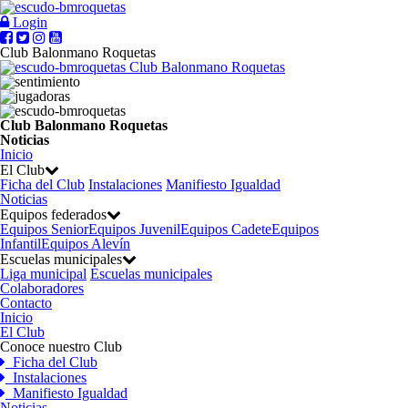
Login
Club Balonmano Roquetas
Club Balonmano Roquetas
Club Balonmano Roquetas
Noticias
Inicio
El Club
Ficha del Club
Instalaciones
Manifiesto Igualdad
Noticias
Equipos federados
Equipos Senior
Equipos Juvenil
Equipos Cadete
Equipos
Infantil
Equipos Alevín
Escuelas municipales
Liga municipal
Escuelas municipales
Colaboradores
Contacto
Inicio
El Club
Conoce nuestro Club
Ficha del Club
Instalaciones
Manifiesto Igualdad
Noticias