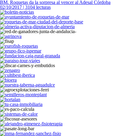
BM. Roquetas da la sorpresa al vencer al Adesal Córdoba
02/10/2017 | 3104 lecturas