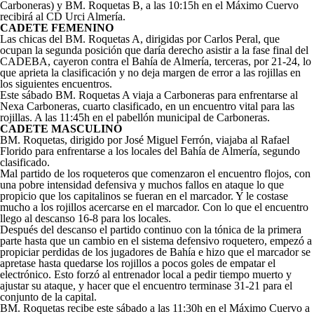
Carboneras) y BM. Roquetas B, a las 10:15h en el Máximo Cuervo
recibirá al CD Urci Almería.
CADETE FEMENINO
Las chicas del BM. Roquetas A, dirigidas por Carlos Peral, que
ocupan la segunda posición que daría derecho asistir a la fase final del
CADEBA, cayeron contra el Bahía de Almería, terceras, por 21-24, lo
que aprieta la clasificación y no deja margen de error a las rojillas en
los siguientes encuentros.
Este sábado BM. Roquetas A viaja a Carboneras para enfrentarse al
Nexa Carboneras, cuarto clasificado, en un encuentro vital para las
rojillas. A las 11:45h en el pabellón municipal de Carboneras.
CADETE MASCULINO
BM. Roquetas, dirigido por José Miguel Ferrón, viajaba al Rafael
Florido para enfrentarse a los locales del Bahía de Almería, segundo
clasificado.
Mal partido de los roqueteros que comenzaron el encuentro flojos, con
una pobre intensidad defensiva y muchos fallos en ataque lo que
propicio que los capitalinos se fueran en el marcador. Y le costase
mucho a los rojillos acercarse en el marcador. Con lo que el encuentro
llego al descanso 16-8 para los locales.
Después del descanso el partido continuo con la tónica de la primera
parte hasta que un cambio en el sistema defensivo roquetero, empezó a
propiciar perdidas de los jugadores de Bahía e hizo que el marcador se
apretase hasta quedarse los rojillos a pocos goles de empatar el
electrónico. Esto forzó al entrenador local a pedir tiempo muerto y
ajustar su ataque, y hacer que el encuentro terminase 31-21 para el
conjunto de la capital.
BM. Roquetas recibe este sábado a las 11:30h en el Máximo Cuervo a