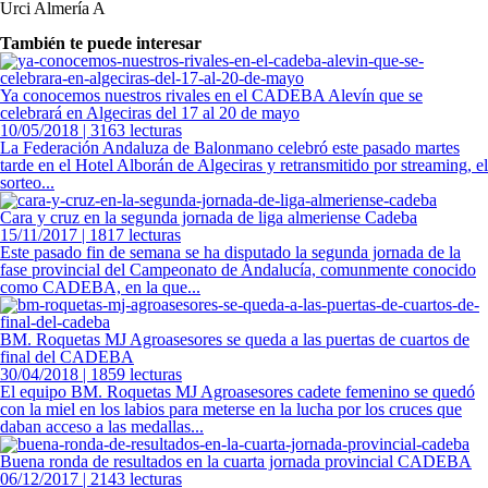
Urci Almería A
También te puede interesar
Ya conocemos nuestros rivales en el CADEBA Alevín que se
celebrará en Algeciras del 17 al 20 de mayo
10/05/2018 | 3163 lecturas
La Federación Andaluza de Balonmano celebró este pasado martes
tarde en el Hotel Alborán de Algeciras y retransmitido por streaming, el
sorteo...
Cara y cruz en la segunda jornada de liga almeriense Cadeba
15/11/2017 | 1817 lecturas
Este pasado fin de semana se ha disputado la segunda jornada de la
fase provincial del Campeonato de Andalucía, comunmente conocido
como CADEBA, en la que...
BM. Roquetas MJ Agroasesores se queda a las puertas de cuartos de
final del CADEBA
30/04/2018 | 1859 lecturas
El equipo BM. Roquetas MJ Agroasesores cadete femenino se quedó
con la miel en los labios para meterse en la lucha por los cruces que
daban acceso a las medallas...
Buena ronda de resultados en la cuarta jornada provincial CADEBA
06/12/2017 | 2143 lecturas