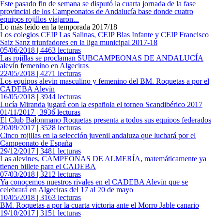
Este pasado fin de semana se disputó la cuarta jornada de la fase
provincial de los Campeonatos de Andalucía base donde cuatro
equipos rojillos viajaron...
Lo más leido en la temporada 2017/18
Los colegios CEIP Las Salinas, CEIP Blas Infante y CEIP Francisco
Saiz Sanz triunfadores en la liga municipal 2017-18
05/06/2018 | 4463 lecturas
Las rojillas se proclaman SUBCAMPEONAS DE ANDALUCÍA
alevín femenino en Algeciras
22/05/2018 | 4271 lecturas
Los equipos alevin masculino y femenino del BM. Roquetas a por el
CADEBA Alevín
16/05/2018 | 3944 lecturas
Lucía Miranda jugará con la española el torneo Scandibérico 2017
01/11/2017 | 3936 lecturas
El Club Balonmano Roquetas presenta a todos sus equipos federados
20/09/2017 | 3528 lecturas
Cinco rojillas en la selección juvenil andaluza que luchará por el
Campeonato de España
29/12/2017 | 3481 lecturas
Las alevines, CAMPEONAS DE ALMERÍA, matemáticamente ya
tienen billete para el CADEBA
07/03/2018 | 3212 lecturas
Ya conocemos nuestros rivales en el CADEBA Alevín que se
celebrará en Algeciras del 17 al 20 de mayo
10/05/2018 | 3163 lecturas
BM. Roquetas a por la cuarta victoria ante el Morro Jable canario
19/10/2017 | 3151 lecturas