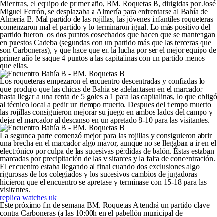
Mientras, el equipo de primer año, BM. Roquetas B, dirigidas por José
Miguel Ferrón, se desplazaba a Almería para enfrentarse al Bahía de
Almería B. Mal partido de las rojillas, las jóvenes infantiles roqueteras
comenzaron mal el partido y lo terminaron igual. Lo más positivo del
partido fueron los dos puntos cosechados que hacen que se mantengan
en puestos Cadeba (segundas con un partido más que las terceras que
son Carboneras), y que hace que en la lucha por ser el mejor equipo de
primer año le saque 4 puntos a las capitalinas con un partido menos
que ellas.
Los roqueteras empezaron el encuentro descentradas y confiadas lo
que produjo que las chicas de Bahia se adelantasen en el marcador
hasta llegar a una renta de 5 goles a 1 para las capitalinas, lo que obligó
al técnico local a pedir un tiempo muerto. Despues del tiempo muerto
las rojillas consiguieron mejorar su juego en ambos lados del campo y
dejar el marcador al descanso en un apretado 8-10 para las visitantes.
La segunda parte comenzó mejor para las rojillas y consiguieron abrir
una brecha en el marcador algo mayor, aunque no se llegaban a ir en el
electrónico por culpa de las sucesivas pérdidas de balón. Éstas estaban
marcadas por precipitación de las visitantes y la falta de concentración.
El encuentro estaba llegando al final cuando dos exclusiones algo
rigurosas de los colegiados y los sucesivos cambios de jugadoras
hicieron que el encuentro se apretase y terminase con 15-18 para las
visitantes.
replica watches uk
Este próximo fin de semana BM. Roquetas A tendrá un partido clave
contra Carboneras (a las 10:00h en el pabellón municipal de