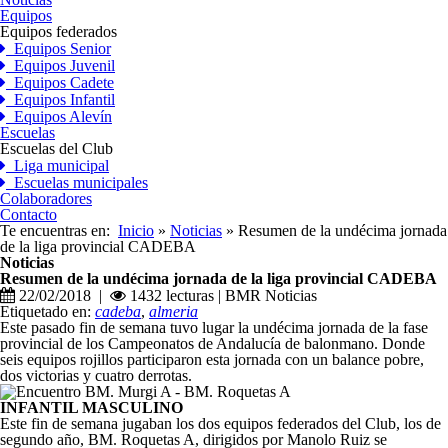
Equipos
Equipos federados
Equipos Senior
Equipos Juvenil
Equipos Cadete
Equipos Infantil
Equipos Alevín
Escuelas
Escuelas del Club
Liga municipal
Escuelas municipales
Colaboradores
Contacto
Te encuentras en:
Inicio
»
Noticias
» Resumen de la undécima jornada
de la liga provincial CADEBA
Noticias
Resumen de la undécima jornada de la liga provincial CADEBA
22/02/2018 |
1432 lecturas | BMR Noticias
Etiquetado en:
cadeba
,
almeria
Este pasado fin de semana tuvo lugar la undécima jornada de la fase
provincial de los Campeonatos de Andalucía de balonmano. Donde
seis equipos rojillos participaron esta jornada con un balance pobre,
dos victorias y cuatro derrotas.
INFANTIL MASCULINO
Este fin de semana jugaban los dos equipos federados del Club, los de
segundo año, BM. Roquetas A, dirigidos por Manolo Ruiz se