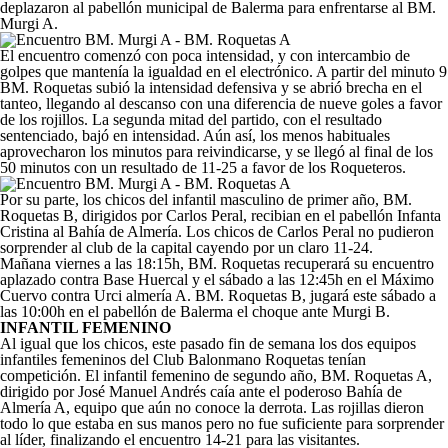
deplazaron al pabellón municipal de Balerma para enfrentarse al BM.
Murgi A.
El encuentro comenzó con poca intensidad, y con intercambio de
golpes que mantenía la igualdad en el electrónico. A partir del minuto 9
BM. Roquetas subió la intensidad defensiva y se abrió brecha en el
tanteo, llegando al descanso con una diferencia de nueve goles a favor
de los rojillos. La segunda mitad del partido, con el resultado
sentenciado, bajó en intensidad. Aún así, los menos habituales
aprovecharon los minutos para reivindicarse, y se llegó al final de los
50 minutos con un resultado de 11-25 a favor de los Roqueteros.
Por su parte, los chicos del infantil masculino de primer año, BM.
Roquetas B, dirigidos por Carlos Peral, recibian en el pabellón Infanta
Cristina al Bahía de Almería. Los chicos de Carlos Peral no pudieron
sorprender al club de la capital cayendo por un claro 11-24.
Mañana viernes a las 18:15h, BM. Roquetas recuperará su encuentro
aplazado contra Base Huercal y el sábado a las 12:45h en el Máximo
Cuervo contra Urci almería A. BM. Roquetas B, jugará este sábado a
las 10:00h en el pabellón de Balerma el choque ante Murgi B.
INFANTIL FEMENINO
Al igual que los chicos, este pasado fin de semana los dos equipos
infantiles femeninos del Club Balonmano Roquetas tenían
competición. El infantil femenino de segundo año, BM. Roquetas A,
dirigido por José Manuel Andrés caía ante el poderoso Bahía de
Almería A, equipo que aún no conoce la derrota. Las rojillas dieron
todo lo que estaba en sus manos pero no fue suficiente para sorprender
al líder, finalizando el encuentro 14-21 para las visitantes.