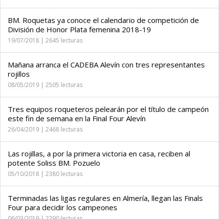
BM. Roquetas ya conoce el calendario de competición de
División de Honor Plata femenina 2018-19
19/07/2018 | 2645 lecturas
Mañana arranca el CADEBA Alevín con tres representantes
rojillos
08/05/2019 | 2505 lecturas
Tres equipos roqueteros pelearán por el título de campeón
este fin de semana en la Final Four Alevín
26/04/2019 | 2468 lecturas
Las rojillas, a por la primera victoria en casa, reciben al
potente Soliss BM. Pozuelo
05/10/2018 | 2380 lecturas
Terminadas las ligas regulares en Almería, llegan las Finals
Four para decidir los campeones
06/03/2019 | 2290 lecturas