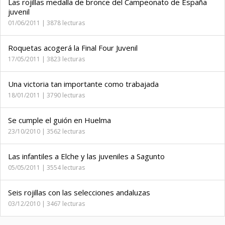
Las rojillas medalla de bronce del Campeonato de España
juvenil
01/06/2011 | 3878 lecturas
Roquetas acogerá la Final Four Juvenil
17/05/2011 | 3823 lecturas
Una victoria tan importante como trabajada
18/01/2011 | 3790 lecturas
Se cumple el guión en Huelma
23/10/2010 | 3562 lecturas
Las infantiles a Elche y las juveniles a Sagunto
05/05/2011 | 3554 lecturas
Seis rojillas con las selecciones andaluzas
03/12/2010 | 3467 lecturas