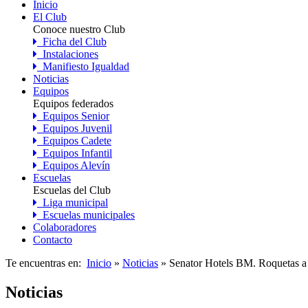
Inicio
El Club
Conoce nuestro Club
Ficha del Club
Instalaciones
Manifiesto Igualdad
Noticias
Equipos
Equipos federados
Equipos Senior
Equipos Juvenil
Equipos Cadete
Equipos Infantil
Equipos Alevín
Escuelas
Escuelas del Club
Liga municipal
Escuelas municipales
Colaboradores
Contacto
Te encuentras en:
Inicio
»
Noticias
» Senator Hotels BM. Roquetas a p
Noticias