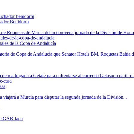
chador Benidorm
na de Roquetas de Mar la decimo novena jornada de la División de Honor
nales de la Copa de Andalucía
inatoria de Copa de Andalucía que Senator Hotels BM. Roquetas Bahía d
 madrugada a Getafe para enfrentarse al correoso Getasur a partir de 
asa
ajará a Murcia para disputar la segunda jornada de la División...
1
nte GAB Jaen