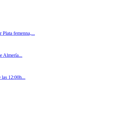
 Plata femenna,...
e Almería...
las 12:00h...