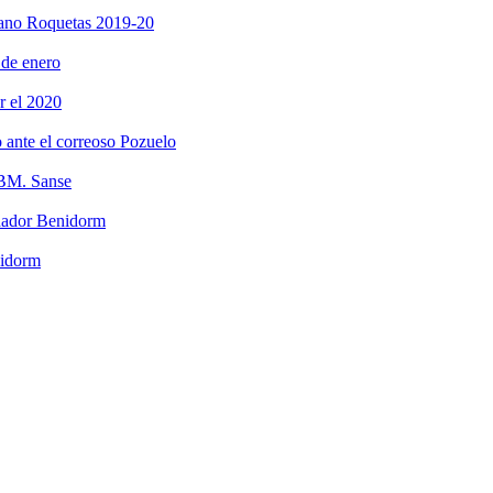
mano Roquetas 2019-20
 de enero
r el 2020
 ante el correoso Pozuelo
l BM. Sanse
chador Benidorm
nidorm