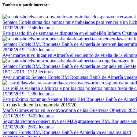
También te puede interesar
Senator Hotels suma dos puntos muy trabajados para vencer a un lu
10/02/2020 | 1946 lecturas
Este pasado fin de semana se disputaba en el pabellón Infanta Crsiti
Senator Hotels BM. Roquetas Bahía de Almería se mete en las semifi
28/08/2019 | 1863 lecturas
Ayer martes tuvo lugar en Almería el encuentro de vuelta de la elim
Senator Hotels BM. Roquetas Bahía de Almería se congela en Getafe
18/11/2019 | 1712 lecturas
Ayer domingo Senator Hotels BM Roquetas Bahía de Almería viajaba de
Las rojillas viajarán a Murcia a por los dos primeros puntos fuera de c
19/09/2019 | 1380 lecturas
Este próximo domingo Senator Hotels BM Roquetas Bahía de Almería vi
Lo más leido en la temporada 2019/20
María Gomes entra en la convocatoria de las Guerreras Objetivo 202
21/10/2019 | 3403 lecturas
Segunda victoria consecutiva del MJ Agroasesores BM. Roquetas a
12/02/2020 | 2692 lecturas
Senator Hotels BM. Roquetas Bahía de Almería ya es una realidad