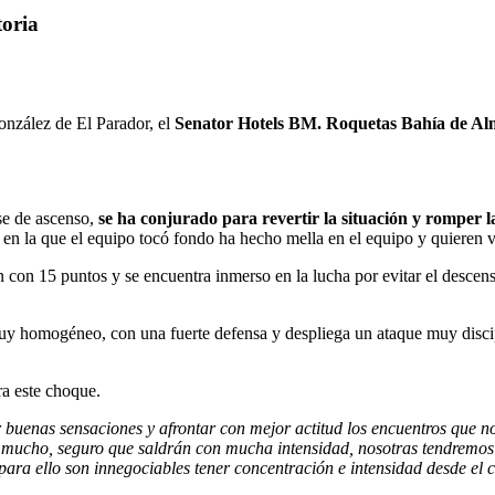
toria
onzález de El Parador, el
Senator Hotels BM. Roquetas Bahía de Al
ase de ascenso,
se ha conjurado para revertir la situación y romper l
, en la que el equipo tocó fondo ha hecho mella en el equipo y quieren vo
n con 15 puntos y se encuentra inmerso en la lucha por evitar el descens
 muy homogéneo, con una fuerte defensa y despliega un ataque muy dis
ara este choque.
buenas sensaciones y afrontar con mejor actitud los encuentros que 
an mucho, seguro que saldrán con mucha intensidad, nosotras tendremo
, para ello son innegociables tener concentración e intensidad desde el