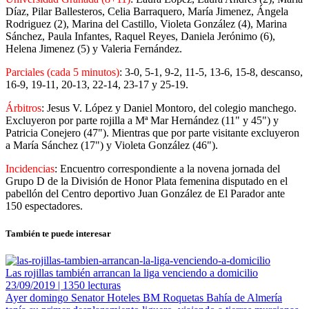
Díaz, Pilar Ballesteros, Celia Barraquero, María Jimenez, Ángela
Rodriguez (2), Marina del Castillo, Violeta González (4), Marina
Sánchez, Paula Infantes, Raquel Reyes, Daniela Jerónimo (6),
Helena Jimenez (5) y Valeria Fernández.
Parciales (cada 5 minutos)
: 3-0, 5-1, 9-2, 11-5, 13-6, 15-8, descanso,
16-9, 19-11, 20-13, 22-14, 23-17 y 25-19.
Árbitros
: Jesus V. López y Daniel Montoro, del colegio manchego.
Excluyeron por parte rojilla a Mª Mar Hernández (11" y 45") y
Patricia Conejero (47"). Mientras que por parte visitante excluyeron
a María Sánchez (17") y Violeta González (46").
Incidencias
: Encuentro correspondiente a la novena jornada del
Grupo D de la División de Honor Plata femenina disputado en el
pabellón del Centro deportivo Juan González de El Parador ante
150 espectadores.
También te puede interesar
Las rojillas también arrancan la liga venciendo a domicilio
23/09/2019 | 1350 lecturas
Ayer domingo Senator Hoteles BM Roquetas Bahía de Almería