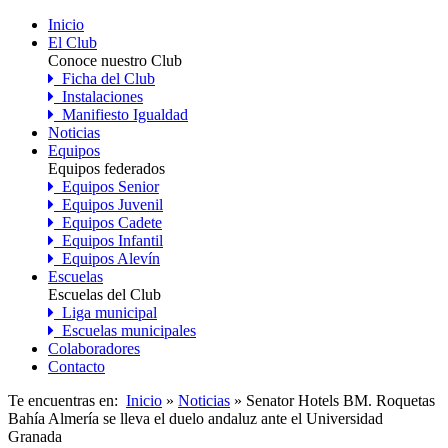
Inicio
El Club
Conoce nuestro Club
Ficha del Club
Instalaciones
Manifiesto Igualdad
Noticias
Equipos
Equipos federados
Equipos Senior
Equipos Juvenil
Equipos Cadete
Equipos Infantil
Equipos Alevín
Escuelas
Escuelas del Club
Liga municipal
Escuelas municipales
Colaboradores
Contacto
Te encuentras en:
Inicio
»
Noticias
» Senator Hotels BM. Roquetas
Bahía Almería se lleva el duelo andaluz ante el Universidad
Granada