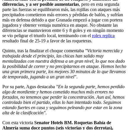
diferencias, y a ser posible aumentarlas
, pero en esta segunda
parte las fuerzas se equilibraron más, las rojillas con ataques más
precipitados cometieron más errores y pérdidas de balón, y sufrían
más en defensa debido a que Granada empezó a jugar con portera
jugadora y obtener ventaja numérica en ataque. No obstante las
diferencias se mantuvieron entre 6 y 8 goles y en ningún momento
se vio peligrar el triunfo local, terminando con el
rolex replica
resultado final de 25-19 a favor de las roqueteras.
Quinto, tras la finalizar el choque comentaba
"Victoria merecida y
trabajada desde el principio, las chicas han salido muy
mentalizadas con nuestra defensa a un gran nivel, lo que nos dado
la posibilidad de correr y no precipitarnos en ataque. Hemos hecho
una gran primera parte, los mejores 30 minutos de lo que llevamos
de temporada, jugando a un gran nivel"
.
Por su parte, Agus destacaba
"En la segunda parte, hemos perdido
algo de mordiente y hemos cometido muchos más errores no
forzados, no tenemos que perder la concentración. Aun así, hemos
controlado bien el partido, ellas lo han intentado todo. Seguimos
estando fuertes en casa y seguimos peleando por estar en la zona
alta de la clasificación"
.
Con esta victoria
Senator Hotels BM. Roquetas Bahía de
Almería suma doce puntos (seis victorias y dos derrotas),