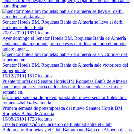
tenía su primer desplazamiento liguero, viajando a tierras murcianas
para disputar...
Senator Hotels BM. Roquetas Bahía de Almería se lleva el derbi
almeriense de la Plata
20/01/2020 | 1671 lecturas
Ayer domingo el Senator Hotels BM. Roquetas Bahía de Almería
tenía una cita importante, uno de esos partidos que todo el mundo
quiere jugar....
Senator Hotels BM. Roquetas Bahía de Almería sale victorioso del
Superpuente
10/12/2019 | 1517 lecturas
Puente triunfal del Senator Hotels BM Roquetas Bahía de Almería
que consigue la victoria en los dos partidos que tenía este fin de
semana en...
Primera semana de pretemporada del nuevo Senator Hotels BM.
Roquetas Bahía de Almería
10/08/2019 | 1728 lecturas
Tras la presentación del acuerdo de filialidad entre el Club
Balonmano Roquetas y el Club Balonmano Bahía de Almería de sus