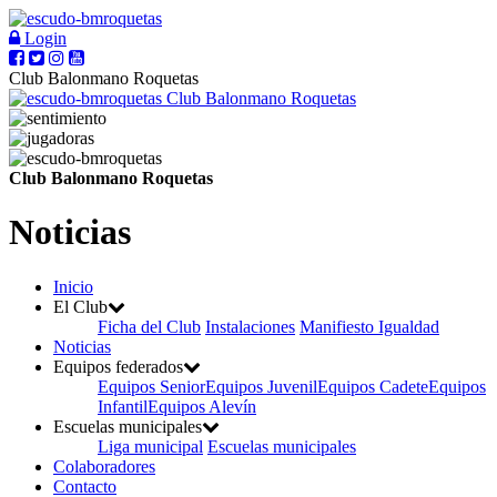
Login
Club Balonmano Roquetas
Club Balonmano Roquetas
Club Balonmano Roquetas
Noticias
Inicio
El Club
Ficha del Club
Instalaciones
Manifiesto Igualdad
Noticias
Equipos federados
Equipos Senior
Equipos Juvenil
Equipos Cadete
Equipos
Infantil
Equipos Alevín
Escuelas municipales
Liga municipal
Escuelas municipales
Colaboradores
Contacto