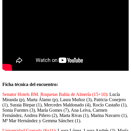
Ficha técnica del encuentro:
Senator Hotels BM. Roquetas Bahía de Almería (15+10)
: Lucía
Miranda (p), Marta Álamo (p), Laura Muñoz (3), Patricia Conejero
(1), Suraia Biepar (1), Mercedes Maldonado (4), Rocío Castaño (1),
Sonia Fuentes (3), María Gomes (7), Ana Leiva, Carmen
Fernández, Andrea Piñero (2), Marta Rivas (1), Marina Navarro (1),
Mª Mar Hernández y Gemma Sánchez (1).
Universidad Granada (8+11)
: Laura López, Laura Andrés (2), María