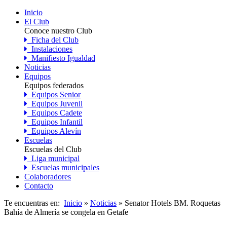
Inicio
El Club
Conoce nuestro Club
Ficha del Club
Instalaciones
Manifiesto Igualdad
Noticias
Equipos
Equipos federados
Equipos Senior
Equipos Juvenil
Equipos Cadete
Equipos Infantil
Equipos Alevín
Escuelas
Escuelas del Club
Liga municipal
Escuelas municipales
Colaboradores
Contacto
Te encuentras en:
Inicio
»
Noticias
» Senator Hotels BM. Roquetas
Bahía de Almería se congela en Getafe