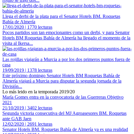
rojillo se trajo dos...
Llega el derbi de la plata para el Senator Hotels BM. Roquetas
Bahía de Almería
17/01/2020 | 1770 lecturas
Pocos partidos son tan emocionantes como un derbi, y para Senator
Hotels BM Roquetas Bahía de Almería ha llegado el momento de la
visita al Ikersa...
Las rojillas viajarán a Murcia a por los dos primeros puntos fuera de
casa
19/09/2019 | 1378 lecturas
Este próximo domingo Senator Hotels BM Roquetas Bahía de
Almería viajará a Murcia para disputar la segunda jornada de la
División...
Lo más leido en la temporada 2019/20
María Gomes entra en la convocatoria de las Guerreras Objetivo
2021
21/10/2019 | 3402 lecturas
Segunda victoria consecutiva del MJ Agroasesores BM. Roquetas
ante GAB Jaen
12/02/2020 | 2691 lecturas
Senator Hotels BM. Roquetas Bahía de Almería ya es una realidad