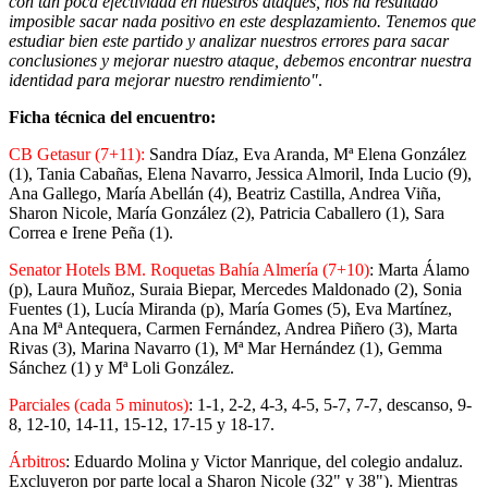
con tan poca efectividad en nuestros ataques, nos ha resultado
imposible sacar nada positivo en este desplazamiento. Tenemos que
estudiar bien este partido y analizar nuestros errores para sacar
conclusiones y mejorar nuestro ataque, debemos encontrar nuestra
identidad para mejorar nuestro rendimiento"
.
Ficha técnica del encuentro:
CB Getasur (7+11):
Sandra Díaz, Eva Aranda, Mª Elena González
(1), Tania Cabañas, Elena Navarro, Jessica Almoril, Inda Lucio (9),
Ana Gallego, María Abellán (4), Beatriz Castilla, Andrea Viña,
Sharon Nicole, María González (2), Patricia Caballero (1), Sara
Correa e Irene Peña (1).
Senator Hotels BM. Roquetas Bahía Almería (7+10)
: Marta Álamo
(p), Laura Muñoz, Suraia Biepar, Mercedes Maldonado (2), Sonia
Fuentes (1), Lucía Miranda (p), María Gomes (5), Eva Martínez,
Ana Mª Antequera, Carmen Fernández, Andrea Piñero (3), Marta
Rivas (3), Marina Navarro (1), Mª Mar Hernández (1), Gemma
Sánchez (1) y Mª Loli González.
Parciales (cada 5 minutos)
: 1-1, 2-2, 4-3, 4-5, 5-7, 7-7, descanso, 9-
8, 12-10, 14-11, 15-12, 17-15 y 18-17.
Árbitros
: Eduardo Molina y Victor Manrique, del colegio andaluz.
Excluyeron por parte local a Sharon Nicole (32" y 38"). Mientras