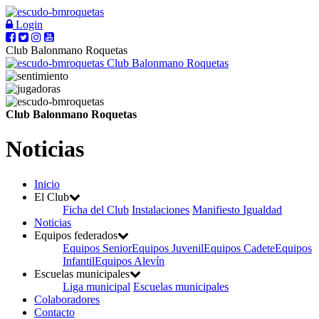
Login
Club Balonmano Roquetas
Club Balonmano Roquetas
Club Balonmano Roquetas
Noticias
Inicio
El Club
Ficha del Club
Instalaciones
Manifiesto Igualdad
Noticias
Equipos federados
Equipos Senior
Equipos Juvenil
Equipos Cadete
Equipos
Infantil
Equipos Alevín
Escuelas municipales
Liga municipal
Escuelas municipales
Colaboradores
Contacto