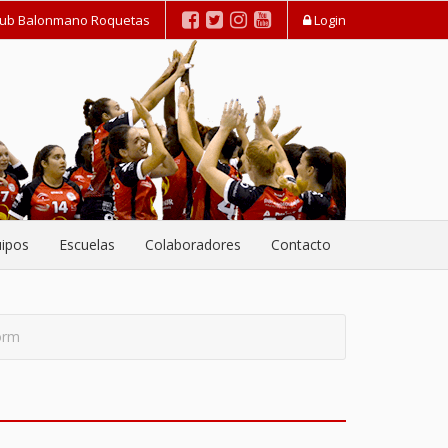
lub Balonmano Roquetas
Login
ipos
Escuelas
Colaboradores
Contacto
orm