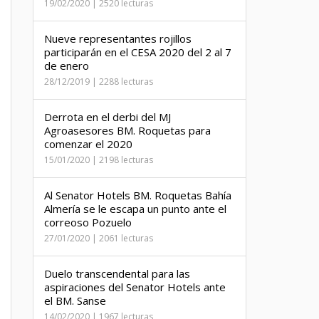
19/02/2020 | 2520 lecturas
Nueve representantes rojillos
participarán en el CESA 2020 del 2 al 7
de enero
28/12/2019 | 2288 lecturas
Derrota en el derbi del MJ
Agroasesores BM. Roquetas para
comenzar el 2020
15/01/2020 | 2198 lecturas
Al Senator Hotels BM. Roquetas Bahía
Almería se le escapa un punto ante el
correoso Pozuelo
27/01/2020 | 2061 lecturas
Duelo transcendental para las
aspiraciones del Senator Hotels ante
el BM. Sanse
14/02/2020 | 1967 lecturas