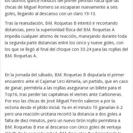
los últimos quince minutos del primer periodo hacia que las
chicas de Miguel Romero se escaparan nuevamente a seis
goles, llegando al descanso con un claro 19-13.
Tras la reanudación, BM. Roquetas B intentó ir recortando
distancias, pero la superioridad física del BM. Roquetas A
impedía cualquier atismo de reacción, manejando durante toda
la segunda parte distancias entre los cinco y nueve goles, con
los que se llegó al final del choque con 33-24 para las rojillas del
BM. Roquetas A.
En la jornada del sábado, BM. Roquetas B disputaría el primer
encuentro ante el Cajamar Urci Almería, un partido, que en caso
de ganar, permitiría a las rojillas asegurarse un billete para el
Top16, tras perder las capitalinas el viernes ante Carboneras.
Por eso las chicas de José Miguel Ferrón salieron a por la
victoria desde el pitido inicial. Ya en el minuto 10 ganarían 6-2
pero una reacción urcitana recortó la distancia a dos goles a
falta de diez minutos, pero un nuevo tirón rojillo permitiria a
BM. Roquetas B irse al descanso con cinco goles de ventaja