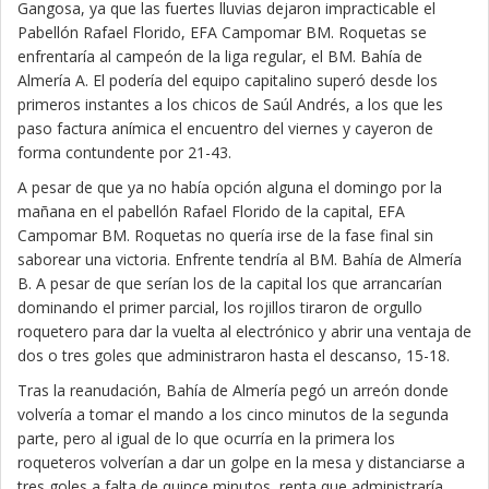
Gangosa, ya que las fuertes lluvias dejaron impracticable el
Pabellón Rafael Florido, EFA Campomar BM. Roquetas se
enfrentaría al campeón de la liga regular, el BM. Bahía de
Almería A. El podería del equipo capitalino superó desde los
primeros instantes a los chicos de Saúl Andrés, a los que les
paso factura anímica el encuentro del viernes y cayeron de
forma contundente por 21-43.
A pesar de que ya no había opción alguna el domingo por la
mañana en el pabellón Rafael Florido de la capital, EFA
Campomar BM. Roquetas no quería irse de la fase final sin
saborear una victoria. Enfrente tendría al BM. Bahía de Almería
B. A pesar de que serían los de la capital los que arrancarían
dominando el primer parcial, los rojillos tiraron de orgullo
roquetero para dar la vuelta al electrónico y abrir una ventaja de
dos o tres goles que administraron hasta el descanso, 15-18.
Tras la reanudación, Bahía de Almería pegó un arreón donde
volvería a tomar el mando a los cinco minutos de la segunda
parte, pero al igual de lo que ocurría en la primera los
roqueteros volverían a dar un golpe en la mesa y distanciarse a
tres goles a falta de quince minutos, renta que administraría