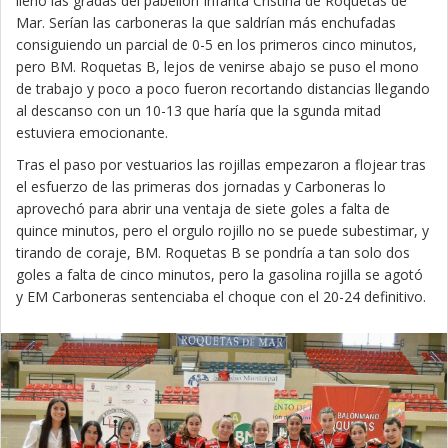
llenó las gradas del pabellón Infanta Cristina de Roquetas de
Mar. Serían las carboneras la que saldrían más enchufadas
consiguiendo un parcial de 0-5 en los primeros cinco minutos,
pero BM. Roquetas B, lejos de venirse abajo se puso el mono
de trabajo y poco a poco fueron recortando distancias llegando
al descanso con un 10-13 que haría que la sgunda mitad
estuviera emocionante.
Tras el paso por vestuarios las rojillas empezaron a flojear tras
el esfuerzo de las primeras dos jornadas y Carboneras lo
aprovechó para abrir una ventaja de siete goles a falta de
quince minutos, pero el orgulo rojillo no se puede subestimar, y
tirando de coraje, BM. Roquetas B se pondría a tan solo dos
goles a falta de cinco minutos, pero la gasolina rojilla se agotó
y EM Carboneras sentenciaba el choque con el 20-24 definitivo.