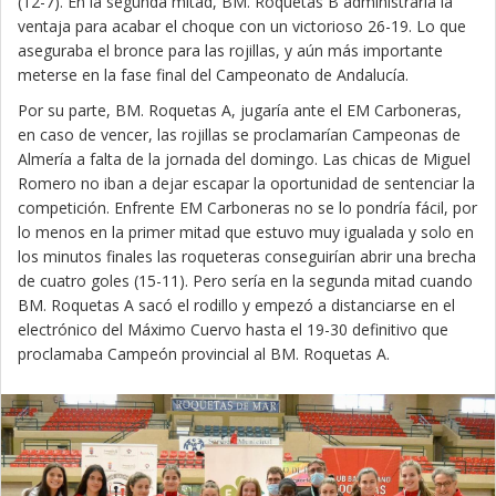
(12-7). En la segunda mitad, BM. Roquetas B administraría la
ventaja para acabar el choque con un victorioso 26-19. Lo que
aseguraba el bronce para las rojillas, y aún más importante
meterse en la fase final del Campeonato de Andalucía.
Por su parte, BM. Roquetas A, jugaría ante el EM Carboneras,
en caso de vencer, las rojillas se proclamarían Campeonas de
Almería a falta de la jornada del domingo. Las chicas de Miguel
Romero no iban a dejar escapar la oportunidad de sentenciar la
competición. Enfrente EM Carboneras no se lo pondría fácil, por
lo menos en la primer mitad que estuvo muy igualada y solo en
los minutos finales las roqueteras conseguirían abrir una brecha
de cuatro goles (15-11). Pero sería en la segunda mitad cuando
BM. Roquetas A sacó el rodillo y empezó a distanciarse en el
electrónico del Máximo Cuervo hasta el 19-30 definitivo que
proclamaba Campeón provincial al BM. Roquetas A.