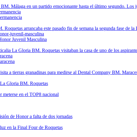
 BM. Málaga en un partido emocionante hasta el último segundo. Los ju
 permanencia
BM. Roquetas arrancaba este pasado fin de semana la segunda fase de la D
 Honor Juvenil Masculina
ticalia La Gloria BM. Roquetas visitaban la casa de uno de los aspirantes 
aracena
sita a tierras granadinas para medirse al Dental Company BM. Maracena
ia La Gloria BM. Roquetas
r meterse en el TOP8 nacional
sión de Honor a falta de dos jornadas
luz en la Final Four de Roquetas