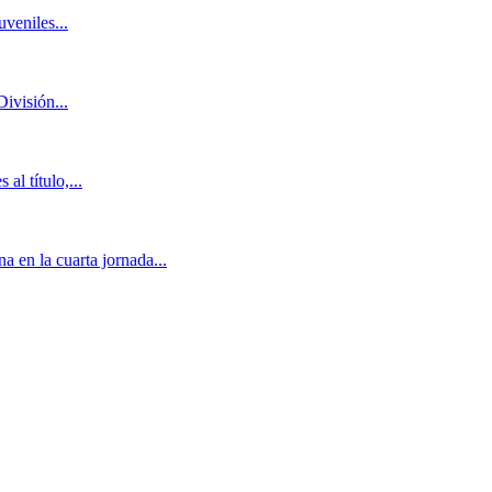
veniles...
ivisión...
al título,...
 en la cuarta jornada...