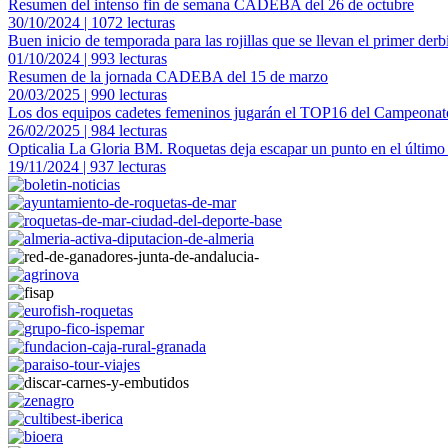
Resumen del intenso fin de semana CADEBA del 26 de octubre
30/10/2024 | 1072 lecturas
Buen inicio de temporada para las rojillas que se llevan el primer der
01/10/2024 | 993 lecturas
Resumen de la jornada CADEBA del 15 de marzo
20/03/2025 | 990 lecturas
Los dos equipos cadetes femeninos jugarán el TOP16 del Campeonat
26/02/2025 | 984 lecturas
Opticalia La Gloria BM. Roquetas deja escapar un punto en el último
19/11/2024 | 937 lecturas