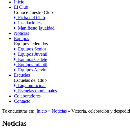
Inicio
El Club
Conoce nuestro Club
Ficha del Club
Instalaciones
Manifiesto Igualdad
Noticias
Equipos
Equipos federados
Equipos Senior
Equipos Juvenil
Equipos Cadete
Equipos Infantil
Equipos Alevín
Escuelas
Escuelas del Club
Liga municipal
Escuelas municipales
Colaboradores
Contacto
Te encuentras en:
Inicio
»
Noticias
» Victoria, celebración y despedi
Noticias