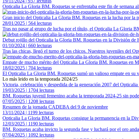
19/11/2024 | 937 lecturas
Opticalia La Gloria BM. Roquetas se enfrentaba este fin de semana al
Gran inicio del Opticalia La Gloria BM. Roquetas en la lucha por la
28/01/2025 | 564 lecturas
Tras no pasar al grupo de lucha por el título, el Opticalia La Gloria 
Debut rojillo del Opticalia la Gloria BM. Roquetas en la División de
01/10/2024 | 660 lecturas
Tras las chicas, llegó el turno de los chicos. Nuestros juveniles del Op
Empate de mucho mérito del Opticalia La Gloria BM. Roquetas en M
18/02/2025 | 704 lecturas
El Opticalia La Gloria BM. Roquetas sumó un valioso empate en su vi
Lo más leido en la temporada 2024/25
Victoria, celebración y despedida de la generación 2007 del Optical
19/03/2025 | 1704 lecturas
BM. Roquetas juvenil femenino acaba la temporada 2024-25 sin pode
07/05/2025 | 1208 lecturas
Resumen de la jornada CADEBA del 9 de noviembre
13/11/2024 | 1199 lecturas
Opticalia La Gloria BM. Roquetas consigue la permanencia en la Divi
12/03/2025 | 1190 lecturas
BM. Roquetas acaba invicto la segunda fase y luchará por el oro anda
07/04/2025 | 1092 lecturas