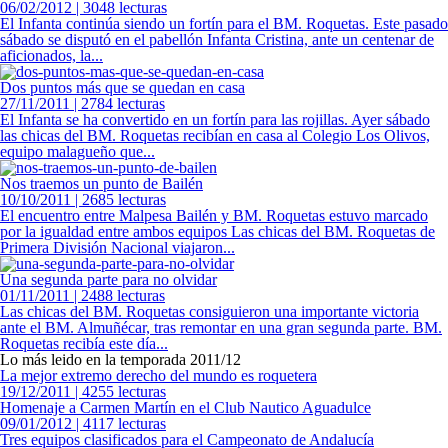
06/02/2012 | 3048 lecturas
El Infanta continúa siendo un fortín para el BM. Roquetas. Este pasado
sábado se disputó en el pabellón Infanta Cristina, ante un centenar de
aficionados, la...
Dos puntos más que se quedan en casa
27/11/2011 | 2784 lecturas
El Infanta se ha convertido en un fortín para las rojillas. Ayer sábado
las chicas del BM. Roquetas recibían en casa al Colegio Los Olivos,
equipo malagueño que...
Nos traemos un punto de Bailén
10/10/2011 | 2685 lecturas
El encuentro entre Malpesa Bailén y BM. Roquetas estuvo marcado
por la igualdad entre ambos equipos Las chicas del BM. Roquetas de
Primera División Nacional viajaron...
Una segunda parte para no olvidar
01/11/2011 | 2488 lecturas
Las chicas del BM. Roquetas consiguieron una importante victoria
ante el BM. Almuñécar, tras remontar en una gran segunda parte. BM.
Roquetas recibía este día...
Lo más leido en la temporada 2011/12
La mejor extremo derecho del mundo es roquetera
19/12/2011 | 4255 lecturas
Homenaje a Carmen Martín en el Club Nautico Aguadulce
09/01/2012 | 4117 lecturas
Tres equipos clasificados para el Campeonato de Andalucía