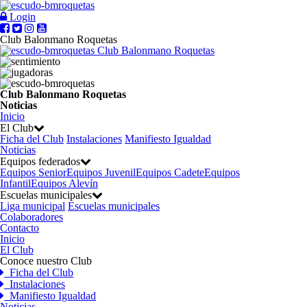
Login
Club Balonmano Roquetas
Club Balonmano Roquetas
Club Balonmano Roquetas
Noticias
Inicio
El Club
Ficha del Club
Instalaciones
Manifiesto Igualdad
Noticias
Equipos federados
Equipos Senior
Equipos Juvenil
Equipos Cadete
Equipos
Infantil
Equipos Alevín
Escuelas municipales
Liga municipal
Escuelas municipales
Colaboradores
Contacto
Inicio
El Club
Conoce nuestro Club
Ficha del Club
Instalaciones
Manifiesto Igualdad
Noticias