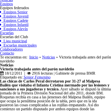
Equipos
Equipos federados
Equipos Senior
Equipos Juvenil
Equipos Cadete
Equipos Infantil
Equipos Alevín
Escuelas
Escuelas del Club
Liga municipal
Escuelas municipales
Colaboradores
Contacto
Te encuentras en:
Inicio
»
Noticias
» Victoria trabajada antes del parón
navideño
Noticias
Victoria trabajada antes del parón navideño
18/12/2011 |
2916 lecturas | Gabinete de prensa BMR
Etiquetado en:
Senior Femenino
Las chicas de Carlos Peral derrotaron por 31-27 al Malpesa
Bailén que visitaba el Infanta Cristina mermado por las lesiones y
sanciones a sus jugadoras y tecnico.
Ayer sábado se disputó la última
jornada de la Primera División Nacional del año 2011, donde BM.
Roquetas recibía en casa a las jienenses del Malpesa Bailén, equipo
que ocupa la penúltima posición de la tabla, pero que en la ida
pusieron las cosas complicadas a las rojillas empatando. Así dio
comienzo un partido disputado por ambos equipos donde las