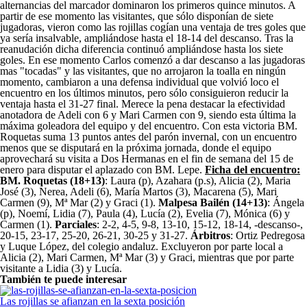
alternancias del marcador dominaron los primeros quince minutos. A
partir de ese momento las visitantes, que sólo disponían de siete
jugadoras, vieron como las rojillas cogían una ventaja de tres goles que
ya sería insalvable, ampliándose hasta el 18-14 del descanso. Tras la
reanudación dicha diferencia continuó ampliándose hasta los siete
goles. En ese momento Carlos comenzó a dar descanso a las jugadoras
mas "tocadas" y las visitantes, que no arrojaron la toalla en ningún
momento, cambiaron a una defensa individual que volvió loco el
encuentro en los últimos minutos, pero sólo consiguieron reducir la
ventaja hasta el 31-27 final. Merece la pena destacar la efectividad
anotadora de Adeli con 6 y Mari Carmen con 9, siendo esta última la
máxima goleadora del equipo y del encuentro. Con esta victoria BM.
Roquetas suma 13 puntos antes del parón invernal, con un encuentro
menos que se disputará en la próxima jornada, donde el equipo
aprovechará su visita a Dos Hermanas en el fin de semana del 15 de
enero para disputar el aplazado con BM. Lepe.
Ficha del encuentro:
BM. Roquetas (18+13)
: Laura (p), Azahara (p.s), Alicia (2), Maria
José (3), Nerea, Adeli (6), María Martos (3), Macarena (5), Mari
Carmen (9), Mª Mar (2) y Graci (1).
Malpesa Bailén (14+13)
: Ángela
(p), Noemí, Lidia (7), Paula (4), Lucía (2), Evelia (7), Mónica (6) y
Carmen (1).
Parciales
: 2-2, 4-5, 9-8, 13-10, 15-12, 18-14, -descanso-,
20-15, 23-17, 25-20, 26-21, 30-25 y 31-27.
Árbitros
: Ortiz Pedregosa
y Luque López, del colegio andaluz. Excluyeron por parte local a
Alicia (2), Mari Carmen, Mª Mar (3) y Graci, mientras que por parte
visitante a Lidia (3) y Lucía.
También te puede interesar
Las rojillas se afianzan en la sexta posición