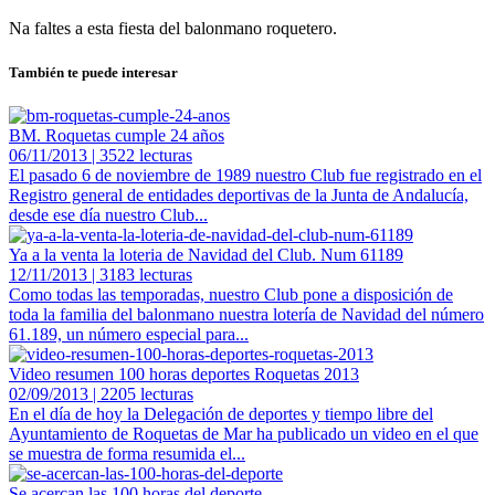
Na faltes a esta fiesta del balonmano roquetero.
También te puede interesar
BM. Roquetas cumple 24 años
06/11/2013 | 3522 lecturas
El pasado 6 de noviembre de 1989 nuestro Club fue registrado en el
Registro general de entidades deportivas de la Junta de Andalucía,
desde ese día nuestro Club...
Ya a la venta la loteria de Navidad del Club. Num 61189
12/11/2013 | 3183 lecturas
Como todas las temporadas, nuestro Club pone a disposición de
toda la familia del balonmano nuestra lotería de Navidad del número
61.189, un número especial para...
Video resumen 100 horas deportes Roquetas 2013
02/09/2013 | 2205 lecturas
En el día de hoy la Delegación de deportes y tiempo libre del
Ayuntamiento de Roquetas de Mar ha publicado un video en el que
se muestra de forma resumida el...
Se acercan las 100 horas del deporte