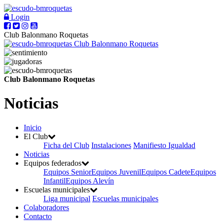
Login
Club Balonmano Roquetas
Club Balonmano Roquetas
Club Balonmano Roquetas
Noticias
Inicio
El Club
Ficha del Club
Instalaciones
Manifiesto Igualdad
Noticias
Equipos federados
Equipos Senior
Equipos Juvenil
Equipos Cadete
Equipos
Infantil
Equipos Alevín
Escuelas municipales
Liga municipal
Escuelas municipales
Colaboradores
Contacto