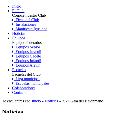
Inicio
El Club
Conoce nuestro Club
Ficha del Club
Instalaciones
Manifiesto Igualdad
Noticias
Equipos
Equipos federados
Equipos Senior
Equipos Juvenil
Equipos Cadete
Equipos Infantil
Equipos Alevín
Escuelas
Escuelas del Club
Liga municipal
Escuelas municipales
Colaboradores
Contacto
Te encuentras en:
Inicio
»
Noticias
» XVI Gala del Balonmano
Noticias