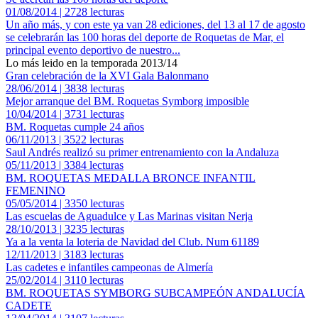
01/08/2014 | 2728 lecturas
Un año más, y con este ya van 28 ediciones, del 13 al 17 de agosto
se celebrarán las 100 horas del deporte de Roquetas de Mar, el
principal evento deportivo de nuestro...
Lo más leido en la temporada 2013/14
Gran celebración de la XVI Gala Balonmano
28/06/2014 | 3838 lecturas
Mejor arranque del BM. Roquetas Symborg imposible
10/04/2014 | 3731 lecturas
BM. Roquetas cumple 24 años
06/11/2013 | 3522 lecturas
Saul Andrés realizó su primer entrenamiento con la Andaluza
05/11/2013 | 3384 lecturas
BM. ROQUETAS MEDALLA BRONCE INFANTIL
FEMENINO
05/05/2014 | 3350 lecturas
Las escuelas de Aguadulce y Las Marinas visitan Nerja
28/10/2013 | 3235 lecturas
Ya a la venta la loteria de Navidad del Club. Num 61189
12/11/2013 | 3183 lecturas
Las cadetes e infantiles campeonas de Almería
25/02/2014 | 3110 lecturas
BM. ROQUETAS SYMBORG SUBCAMPEÓN ANDALUCÍA
CADETE