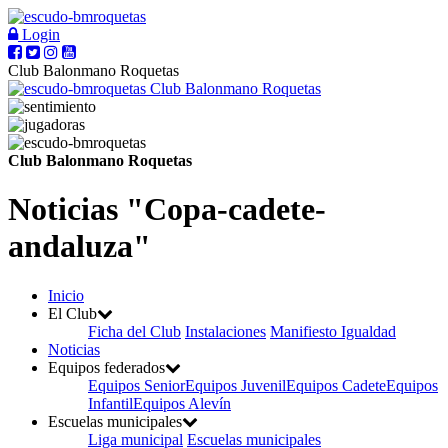
Login
Club Balonmano Roquetas
Club Balonmano Roquetas
Club Balonmano Roquetas
Noticias "Copa-cadete-
andaluza"
Inicio
El Club
Ficha del Club
Instalaciones
Manifiesto Igualdad
Noticias
Equipos federados
Equipos Senior
Equipos Juvenil
Equipos Cadete
Equipos
Infantil
Equipos Alevín
Escuelas municipales
Liga municipal
Escuelas municipales