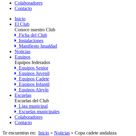
Colaboradores
Contacto
Inicio
El Club
Conoce nuestro Club
Ficha del Club
Instalaciones
Manifiesto Igualdad
Noticias
Equipos
Equipos federados
Equipos Senior
Equipos Juvenil
Equipos Cadete
Equipos Infantil
Equipos Alevín
Escuelas
Escuelas del Club
Liga municipal
Escuelas municipales
Colaboradores
Contacto
Te encuentras en:
Inicio
»
Noticias
» Copa cadete andaluza