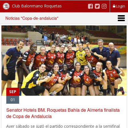
Club Balonmano Roquetas
Login
Noticias "Copa-de-andalucia"
SEP
01
Senator Hotels BM. Roquetas Bahía de Almeria finalista
de Copa de Andalucía
Ayer sábado se jugó el partido correspondiente a la semifinal