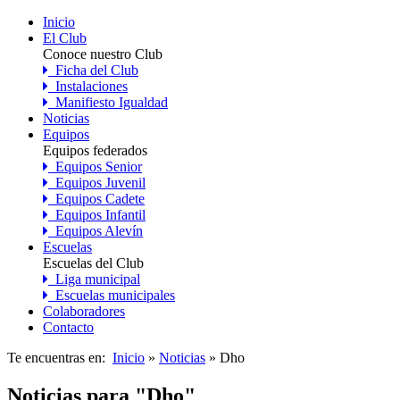
Inicio
El Club
Conoce nuestro Club
Ficha del Club
Instalaciones
Manifiesto Igualdad
Noticias
Equipos
Equipos federados
Equipos Senior
Equipos Juvenil
Equipos Cadete
Equipos Infantil
Equipos Alevín
Escuelas
Escuelas del Club
Liga municipal
Escuelas municipales
Colaboradores
Contacto
Te encuentras en:
Inicio
»
Noticias
» Dho
Noticias para "Dho"