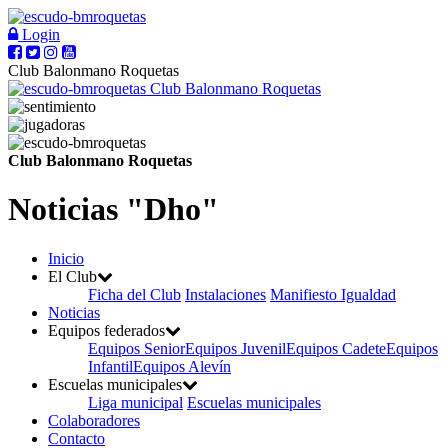
Login
Club Balonmano Roquetas
Club Balonmano Roquetas
Club Balonmano Roquetas
Noticias "Dho"
Inicio
El Club
Ficha del Club
Instalaciones
Manifiesto Igualdad
Noticias
Equipos federados
Equipos Senior
Equipos Juvenil
Equipos Cadete
Equipos
Infantil
Equipos Alevín
Escuelas municipales
Liga municipal
Escuelas municipales
Colaboradores
Contacto