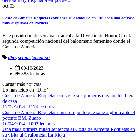
oct
03
Costa de Almería Roquetas comienza su andadura en ORO con una derrota
muy disputada en Pozuelo.
Este pasado fin de semana arrancaba la División de Honor Oro, la
segunda competición nacional del balonmano femenino donde el
Costa de Almería...
dho
,
senior femenino
03/10/2023
888 lecturas
Cargar más noticias
Lo más leido en "Dho"
Costa de Almería Roquetas consigue sus primeros dos puntos fuera
de casa
12/02/2024 | 1174 lecturas
Costa de Almería Roquetas suma un punto que sabe a gloria ante el
potente BM. Zuazo
16/04/2024 | 1062 lecturas
Una mala primera mitad sentencia al Costa de Almería Roquetas en
su visita al Grafometal La Rioja