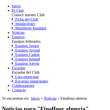
Inicio
El Club
Conoce nuestro Club
Ficha del Club
Instalaciones
Manifiesto Igualdad
Noticias
Equipos
Equipos federados
Equipos Senior
Equipos Juvenil
Equipos Cadete
Equipos Infantil
Equipos Alevín
Escuelas
Escuelas del Club
Liga municipal
Escuelas municipales
Colaboradores
Contacto
Te encuentras en:
Inicio
»
Noticias
» Finalfour almeria
Noticias para "Finalfour almeria"