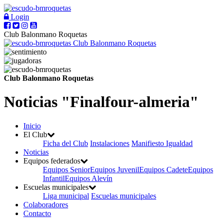
Login
Club Balonmano Roquetas
Club Balonmano Roquetas
Club Balonmano Roquetas
Noticias "Finalfour-almeria"
Inicio
El Club
Ficha del Club
Instalaciones
Manifiesto Igualdad
Noticias
Equipos federados
Equipos Senior
Equipos Juvenil
Equipos Cadete
Equipos
Infantil
Equipos Alevín
Escuelas municipales
Liga municipal
Escuelas municipales
Colaboradores
Contacto