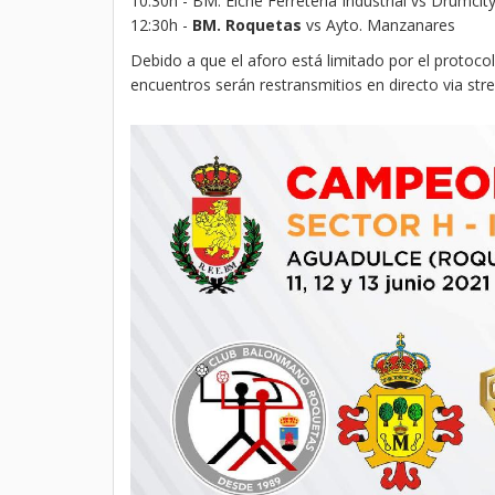
10:30h - BM. Elche Ferretería Industrial vs Drumcit
12:30h -
BM. Roquetas
vs Ayto. Manzanares
Debido a que el aforo está limitado por el protoc
encuentros serán restransmitios en directo via str