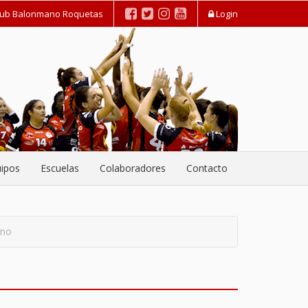
lub Balonmano Roquetas
Login
ipos
Escuelas
Colaboradores
Contacto
ino